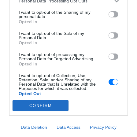
Personal Data Processing Opt Outs
LIFESTYLE
Έξαλλη Ιουλία Καλλιμάνη πλήρωσε με το ίδιο
I want to opt-out of the Sharing of my
νόμισμα θαμώνα: «Εσένα σου αρέσει αυτό;»
personal data.
Opted In
LIFESTYLE
«Τα κάνετε κάφρους και κτήνη χωρίς
I want to opt-out of the Sale of my
Personal Data.
ενσυναίσθηση»: Ο Τάσος Δούσης...δικάζει
Opted In
ΕΙΔΗΣΕΙΣ
I want to opt-out of processing my
Καταδίωξη στο κέντρο της Θεσσαλονίκης:
Personal Data for Targeted Advertising.
Έσπασαν το τζάμι του οδηγού – «Μην κάνεις
Opted In
μ@@@», του φώναζαν
I want to opt-out of Collection, Use,
ΕΙΔΗΣΕΙΣ
Retention, Sale, and/or Sharing of my
Αρχεία UFO: Αθόρυβα τριγωνικά σκάφη 152
Personal Data that Is Unrelated with the
μέτρων και μεταλλική σφαίρα με ανθρώπινο
Purposes for which it was collected.
σώμα στα νέα αποχαρακτηρισμένα έγγραφα
Opted Out
ΕΙΔΗΣΕΙΣ
Σέρρες: Βίντεο-ντοκουμέντο από το τροχαίο
CONFIRM
δυστύχημα - Βγήκε στο αντίθετο ρεύμα το ΙΧ
ΕΙΔΗΣΕΙΣ
Data Deletion
Data Access
Privacy Policy
«Δεν το πιστεύουμε», λένε οι Αμερικανοί που
υιοθέτησαν τον Αφγανό στη Λέσβο