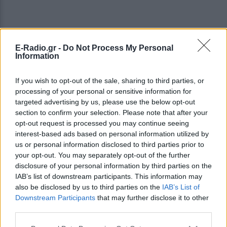
E-Radio.gr -
Do Not Process My Personal
Information
If you wish to opt-out of the sale, sharing to third parties, or
processing of your personal or sensitive information for
ΣΗΜΕΡΑ
ΡΟΗ
ΠΟΛΙΤΙΣΜΟΣ
targeted advertising by us, please use the below opt-out
section to confirm your selection. Please note that after your
ΕΙΔΗΣΕΙΣ
Σοκ στην Κρήτη: Τουρίστας επιχείρησε να
opt-out request is processed you may continue seeing
χρηματίσει υπάλληλο για του επιτρέψει να
interest-based ads based on personal information utilized by
ασελγήσει σε ανήλικη
us or personal information disclosed to third parties prior to
your opt-out. You may separately opt-out of the further
ΕΙΔΗΣΕΙΣ
«Θέλω τον μπαμπά μου»: Το βίντεο της
disclosure of your personal information by third parties on the
μεθυσμένης οδηγού που σκότωσε νύφη ώρες
IAB’s list of downstream participants. This information may
μετά τον γάμο της
also be disclosed by us to third parties on the
IAB’s List of
ΕΙΔΗΣΕΙΣ
Downstream Participants
that may further disclose it to other
Τροχαίο στις Σέρρες: «Έχασα τη γυναίκα και το
third parties.
παιδί μου, τα έχασα όλα» - Ο πόνος του πατέρα