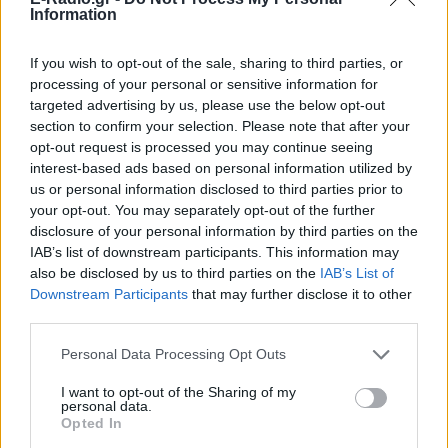
Information
If you wish to opt-out of the sale, sharing to third parties, or
processing of your personal or sensitive information for
targeted advertising by us, please use the below opt-out
section to confirm your selection. Please note that after your
opt-out request is processed you may continue seeing
ΣΗΜΕΡΑ
ΡΟΗ
ΠΟΛΙΤΙΣΜΟΣ
interest-based ads based on personal information utilized by
us or personal information disclosed to third parties prior to
ΕΙΔΗΣΕΙΣ
your opt-out. You may separately opt-out of the further
Σοκ στην Κρήτη: Τουρίστας επιχείρησε να
χρηματίσει υπάλληλο για του επιτρέψει να
disclosure of your personal information by third parties on the
ασελγήσει σε ανήλικη
IAB’s list of downstream participants. This information may
also be disclosed by us to third parties on the
IAB’s List of
ΕΙΔΗΣΕΙΣ
«Θέλω τον μπαμπά μου»: Το βίντεο της
Downstream Participants
that may further disclose it to other
μεθυσμένης οδηγού που σκότωσε νύφη ώρες
third parties.
μετά τον γάμο της
Personal Data Processing Opt Outs
LIFESTYLE
Χρήστος Δάντης: «Συνάδελφοι προσπαθούν να
ξεχάσουν ότι έγραψα το """"My Number One""""»
I want to opt-out of the Sharing of my
personal data.
Opted In
LIFESTYLE