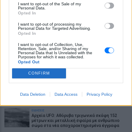
Νεαρός στο λιμάνι του Πειραιά: «Πάω
I want to opt-out of the Sale of my
διακοπές έναν μήνα» - Η απίθανη ατάκα στην
Personal Data.
κάμερα του MEGA
Opted In
ΕΙΔΗΣΕΙΣ
I want to opt-out of processing my
Τροχαίο στις Σέρρες: «Έχασα τη γυναίκα και το
Personal Data for Targeted Advertising.
παιδί μου, τα έχασα όλα» - Ο πόνος του πατέρα
Opted In
LIFESTYLE
I want to opt-out of Collection, Use,
Έξαλλη Ιουλία Καλλιμάνη πλήρωσε με το ίδιο
Retention, Sale, and/or Sharing of my
νόμισμα θαμώνα: «Εσένα σου αρέσει αυτό;»
Personal Data that Is Unrelated with the
Purposes for which it was collected.
Opted Out
LIFESTYLE
«Τα κάνετε κάφρους και κτήνη χωρίς
CONFIRM
ενσυναίσθηση»: Ο Τάσος Δούσης...δικάζει
ΕΙΔΗΣΕΙΣ
Καταδίωξη στο κέντρο της Θεσσαλονίκης:
Data Deletion
Data Access
Privacy Policy
Έσπασαν το τζάμι του οδηγού – «Μην κάνεις
μ@@@», του φώναζαν
ΕΙΔΗΣΕΙΣ
Αρχεία UFO: Αθόρυβα τριγωνικά σκάφη 152
μέτρων και μεταλλική σφαίρα με ανθρώπινο
σώμα στα νέα αποχαρακτηρισμένα έγγραφα