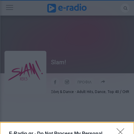
Slam!
ΠΡΟΦΙΛ
Ξένη & Dance
-
Adult Hits
,
Dance
,
Top 40 / CHR
E-Radio.gr -
Do Not Process My Personal