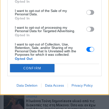
ΕΙΔΗΣΕΙΣ
Opted In
Για πάντα στη Ρεάλ Μαδρίτης ο Βινίσιους:
Υπογράφει νέο εξαετές συμβόλαιο ο
I want to opt-out of the Sale of my
Βραζιλιάνος
Personal Data.
Opted In
ΕΙΔΗΣΕΙΣ
Ο εκλεκτός του Τραμπ: Το κρυφό σχέδιο
I want to opt-out of processing my
διαδοχής στην ηγεσία του MAGA
Personal Data for Targeted Advertising.
Opted In
ΕΙΔΗΣΕΙΣ
Σκιάθος: 39χρονη ήπιε με την ανήλικη κόρη της
I want to opt-out of Collection, Use,
σε boat trip και λεηλάτησε ξενοδοχείο και
Retention, Sale, and/or Sharing of my
Personal Data that Is Unrelated with the
Κέντρο Υγείας
Purposes for which it was collected.
Opted Out
ΕΙΔΗΣΕΙΣ
35 χρόνια Ίντερνετ: Η πρώτη ιστοσελίδα στην
ιστορία υπάρχει ακόμα
CONFIRM
LIFESTYLE
«Δεν θα το ξεχάσω όσο ζω»: Η συγκλονιστική
Data Deletion
εξομολόγηση της Αγγελικής Ηλιάδη για τη
Data Access
Privacy Policy
στιγμή που είδε τον Ιησού
LIFESTYLE
Η Ιωάννα Τούνη δημοσίευσε υλικό από τις
διακοπές της στη Μύκονο: Όσο και αν έχω