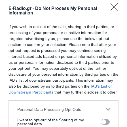
E-Radio.gr -
Do Not Process My Personal
Information
If you wish to opt-out of the sale, sharing to third parties, or
processing of your personal or sensitive information for
targeted advertising by us, please use the below opt-out
section to confirm your selection. Please note that after your
ΣΗΜΕΡΑ
ΡΟΗ
ΠΟΛΙΤΙΣΜΟΣ
opt-out request is processed you may continue seeing
interest-based ads based on personal information utilized by
ΕΙΔΗΣΕΙΣ
us or personal information disclosed to third parties prior to
Γιατί δεν έσωσα το κουτάβι: Ο ερευνητής που
your opt-out. You may separately opt-out of the further
κατέγραφε τη συμβίωση του μικρού σκυλιού με
disclosure of your personal information by third parties on the
αγέλη λύκων εξηγεί γιατί δεν επενέβη
IAB’s list of downstream participants. This information may
ΕΙΔΗΣΕΙΣ
also be disclosed by us to third parties on the
IAB’s List of
«Καλό ταξίδι μικρέ»: Πέθανε το λευκό κουτάβι
Downstream Participants
that may further disclose it to other
που το είχαν υιοθετήσει η αγέλη των λύκων –
Το σπαρακτικό βίντεο
third parties.
ΕΙΔΗΣΕΙΣ
Personal Data Processing Opt Outs
Meta έξυπνα γυαλιά: Γιατί εστιατόρια, παμπ και
θέατρα στη Βρετανία τα απαγορεύουν
I want to opt-out of the Sharing of my
personal data.