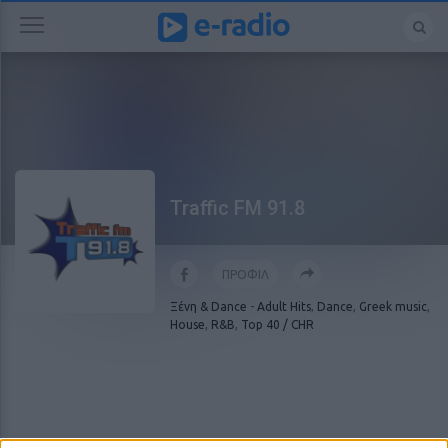
Traffic FM 91.8
ΠΡΟΦΙΛ
Ξένη & Dance
-
Adult Hits
,
Dance
,
Greek music
,
House
,
R&B
,
Top 40 / CHR