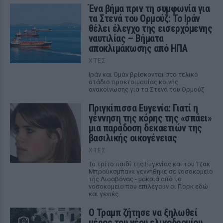
Ένα βήμα πριν τη συμφωνία για
τα Στενά του Ορμούζ: Το Ιράν
θέλει έλεγχο της εισερχόμενης
ναυτιλίας – Βήματα
αποκλιμάκωσης από ΗΠΑ
ΧΤΕΣ
Ιράν και Ομάν βρίσκονται στο τελικό
στάδιο προετοιμασίας κοινής
ανακοίνωσης για τα Στενά του Ορμούζ
Πριγκίπισσα Ευγενία: Γιατί η
γέννηση της κόρης της «σπάει»
μια παράδοση δεκαετιών της
βασιλικής οικογένειας
ΧΤΕΣ
Το τρίτο παιδί της Ευγενίας και του Τζακ
Μπρούκσμπανκ γεννήθηκε σε νοσοκομείο
της Λισαβόνας - μακριά από το
νοσοκομείο που επιλέγουν οι Γιορκ εδώ
και γενιές.
Ο Τραμπ ζήτησε να ξηλωθεί
μέρος του νέου ελικοδρομίου