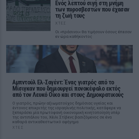
Ενός λεπτού σιγή στη μνήμη
των πυροσβεστών που έχασαν
τη ζωή τους
ΧΤΕΣ
Οι «πράσινοι« θα τιμήσουν όσους έπεσαν
εν ώρα καθήκοντος
Αμπντούλ Ελ‑Σαγέντ: Ένας γιατρός από το
Μίσιγκαν που δημιουργεί πονοκέφαλο εκτός
από τον Λευκό Οίκο και στους Δημοκρατικούς
Ο γιατρός, πρώην αξιωματούχος δημόσιας υγείας και
έντονος επικριτής της ισραηλινής πολιτικής, κατάφερε να
ξεπεράσει μία πρωτοφανή οικονομική κινητοποίηση υπέρ
της αντιπάλου του, Χέιλι Στίβενς βασιζόμενος σε ένα
καθαρά αντικαθεστωτικό αφήγημα
ΧΤΕΣ