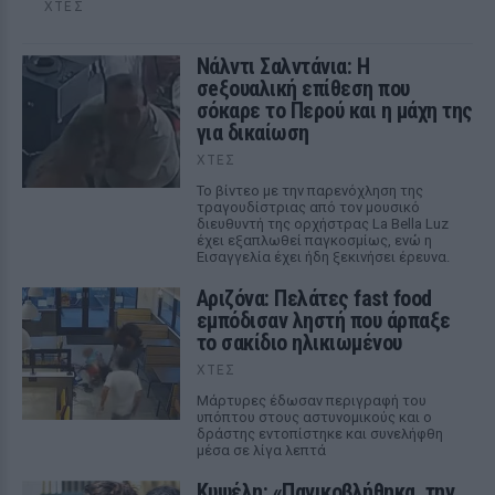
ΧΤΕΣ
Νάλντι Σαλντάνια: Η
σeξουαλική επίθεση που
σόκαρε το Περού και η μάχη της
για δικαίωση
ΧΤΕΣ
Το βίντεο με την παρενόχληση της
τραγουδίστριας από τον μουσικό
διευθυντή της ορχήστρας La Bella Luz
έχει εξαπλωθεί παγκοσμίως, ενώ η
Εισαγγελία έχει ήδη ξεκινήσει έρευνα.
Αριζόνα: Πελάτες fast food
εμπόδισαν ληστή που άρπαξε
το σακίδιο ηλικιωμένου
ΧΤΕΣ
Μάρτυρες έδωσαν περιγραφή του
υπόπτου στους αστυνομικούς και ο
δράστης εντοπίστηκε και συνελήφθη
μέσα σε λίγα λεπτά
Κυψέλη: «Πανικοβλήθηκα, την