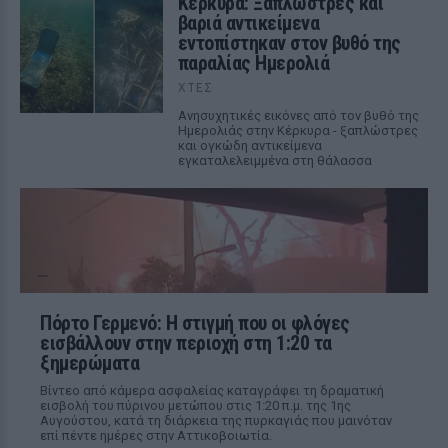
Κέρκυρα: Ξαπλώστρες και
βαριά αντικείμενα
εντοπίστηκαν στον βυθό της
παραλίας Ημερολιά
ΧΤΕΣ
Ανησυχητικές εικόνες από τον βυθό της
Ημερολιάς στην Κέρκυρα - ξαπλώστρες
και ογκώδη αντικείμενα
εγκαταλελειμμένα στη θάλασσα
Πόρτο Γερμενό: Η στιγμή που οι φλόγες
εισβάλλουν στην περιοχή στη 1:20 τα
ξημερώματα
Βίντεο από κάμερα ασφαλείας καταγράφει τη δραματική
εισβολή του πύρινου μετώπου στις 1:20 π.μ. της 1ης
Αυγούστου, κατά τη διάρκεια της πυρκαγιάς που μαινόταν
επί πέντε ημέρες στην Αττικοβοιωτία.