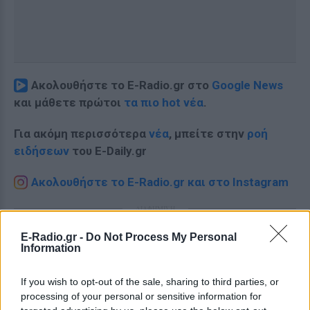
Ακολουθήστε το E-Radio.gr στο
Google News
και μάθετε πρώτοι
τα πιο hot νέα
.
Για ακόμη περισσότερα
νέα
, μπείτε στην
ροή
ειδήσεων
του E-Daily.gr
Ακολουθήστε το E-Radio.gr και στο Instagram
ΔΙΑΦΗΜΙΣΗ
E-Radio.gr -
Do Not Process My Personal
Information
If you wish to opt-out of the sale, sharing to third parties, or
processing of your personal or sensitive information for