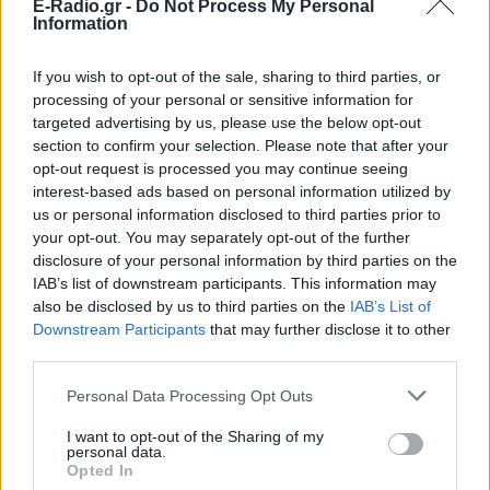
E-Radio.gr -
Do Not Process My Personal
Information
If you wish to opt-out of the sale, sharing to third parties, or
processing of your personal or sensitive information for
targeted advertising by us, please use the below opt-out
section to confirm your selection. Please note that after your
opt-out request is processed you may continue seeing
ΣΗΜΕΡΑ
ΡΟΗ
ΠΟΛΙΤΙΣΜΟΣ
interest-based ads based on personal information utilized by
us or personal information disclosed to third parties prior to
LIFESTYLE
Νοσηλεύτρια πήγε κομμωτήριο πρώτη φορά
your opt-out. You may separately opt-out of the further
μετά από 4 χρόνια – Η απίθανη μεταμόρφωσή
disclosure of your personal information by third parties on the
της έγινε viral
IAB’s list of downstream participants. This information may
LIFESTYLE
also be disclosed by us to third parties on the
IAB’s List of
Νεαρός στο λιμάνι του Πειραιά: «Πάω
Downstream Participants
that may further disclose it to other
διακοπές έναν μήνα» - Η απίθανη ατάκα στην
third parties.
κάμερα του MEGA
ΕΙΔΗΣΕΙΣ
Personal Data Processing Opt Outs
Μαραντόνα: «Ήταν πρησμένος, δεν σηκωνόταν
από το κρεβάτι και είχε παραιτηθεί» – Τι
I want to opt-out of the Sharing of my
αποκάλυψε ο μασέρ του στη δίκη
personal data.
Opted In
ΕΙΔΗΣΕΙΣ