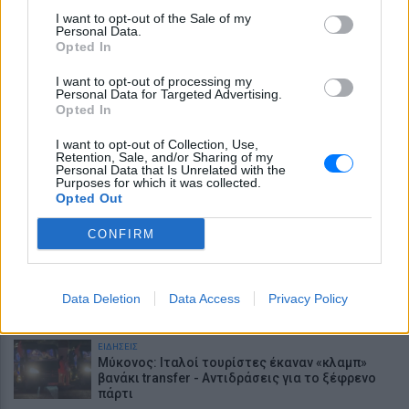
Πάνω από 45.000 διελεύσεις ημερησίως στους
I want to opt-out of the Sale of my
Ευζώνους: Μαζική άφιξη τουριστών από τα
Personal Data.
Βαλκάνια
Opted In
ΕΙΔΗΣΕΙΣ
Συνελήφθη για φόνο στο Λονδίνο, αφέθηκε
I want to opt-out of processing my
Personal Data for Targeted Advertising.
ελεύθερος και σκότωσε ξανά – Η αστυνομία
Opted In
ζητά συγγνώμη
Τα ζώδια σήμερα 8/8: Κάνε κάτι διαφορετικό
I want to opt-out of Collection, Use,
Retention, Sale, and/or Sharing of my
Personal Data that Is Unrelated with the
Purposes for which it was collected.
Opted Out
ΕΙΔΗΣΕΙΣ
Marfin: Επιμένει ο δικηγόρος της 46χρονης για
CONFIRM
την ταυτοποίηση
ΕΙΔΗΣΕΙΣ
«Δεν δεχόμαστε τελεσίγραφα»: Η απάντηση
Data Deletion
Data Access
Privacy Policy
της Ιταλίας στην Ισπανία
ΕΙΔΗΣΕΙΣ
Μύκονος: Ιταλοί τουρίστες έκαναν «κλαμπ»
βανάκι transfer - Αντιδράσεις για το ξέφρενο
πάρτι