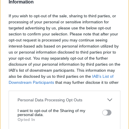
Information
If you wish to opt-out of the sale, sharing to third parties, or
processing of your personal or sensitive information for
targeted advertising by us, please use the below opt-out
section to confirm your selection. Please note that after your
opt-out request is processed you may continue seeing
ΣΗΜΕΡΑ
ΡΟΗ
ΠΟΛΙΤΙΣΜΟΣ
interest-based ads based on personal information utilized by
us or personal information disclosed to third parties prior to
ΘΕΜΑΤΑ
your opt-out. You may separately opt-out of the further
Το συντομότερο πρωτάθλημα ποδοσφαίρου
disclosure of your personal information by third parties on the
στον κόσμο
IAB’s list of downstream participants. This information may
also be disclosed by us to third parties on the
IAB’s List of
ΘΕΜΑΤΑ
Downstream Participants
that may further disclose it to other
Πώς ο Τζακ Νίκολσον έβγαλε μια περιουσία
από τον Batman παίζοντας μόνο σε μία ταινία
third parties.
Personal Data Processing Opt Outs
Τα ζώδια σήμερα 10/8: Η μέρα ευνοεί τις γλυκές
κουβέντες
I want to opt-out of the Sharing of my
personal data.
Opted In
Αυτά τα ζώδια θα νιώσουν πιο έντονα την
ενέργεια της ολικής έκλειψης του Αυγούστου