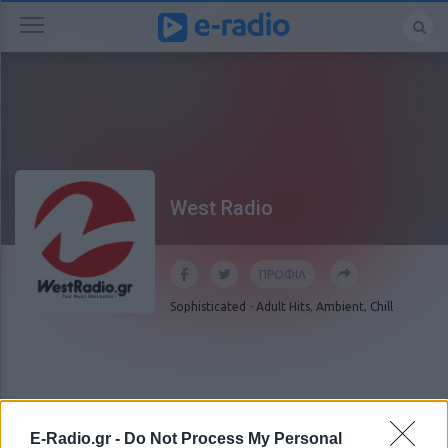
West Radio
ΠΡΟΦΙΛ
Sophisticated
-
Adult Hits
,
Ambient
,
Chill
E-Radio.gr -
Do Not Process My Personal