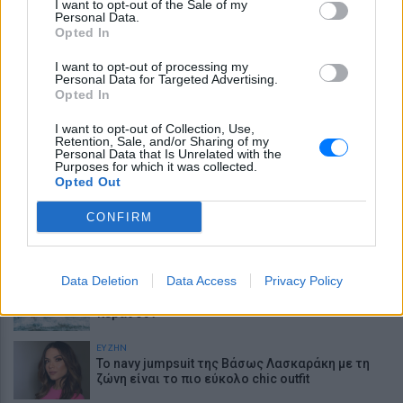
I want to opt-out of the Sale of my
Personal Data.
Opted In
ΕΙΔΗΣΕΙΣ
Τραγωδία στην Πάρο: «Έφυγε ένα
I want to opt-out of processing my
δευτερόλεπτο από την προσοχή μου» - Ο
Personal Data for Targeted Advertising.
πατέρας του 4χρονου που πνίγηκε σε beach bar
Opted In
περιγράφει τις δραματικές στιγμές
I want to opt-out of Collection, Use,
ΕΙΔΗΣΕΙΣ
Retention, Sale, and/or Sharing of my
Γιαννακόπουλος για Ολυμπιακό: «Πριν 10
Personal Data that Is Unrelated with the
χρόνια φώναζαν οφσάιντ, δεν ήξεραν ότι η
Purposes for which it was collected.
μπάλα μπάσκετ είναι πορτοκαλί»
Opted Out
ΕΥ ΖΗΝ
CONFIRM
Μέσα σε αυτό το σπήλαιο θα περπατήσεις
κυριολεκτικά μέσα στο νερό – Η εμπειρία είναι
μοναδική
Data Deletion
Data Access
Privacy Policy
Ζώδια Εβδομάδας: Αλλαγές, συναντήσεις και
ευκαιρίες που δεν πρέπει να αφήσεις να
περάσουν
ΕΥ ΖΗΝ
Το navy jumpsuit της Βάσως Λασκαράκη με τη
ζώνη είναι το πιο εύκολο chic outfit