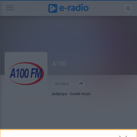
A100
ΠΡΟΦΙΛ
Διάφορα
-
Greek music