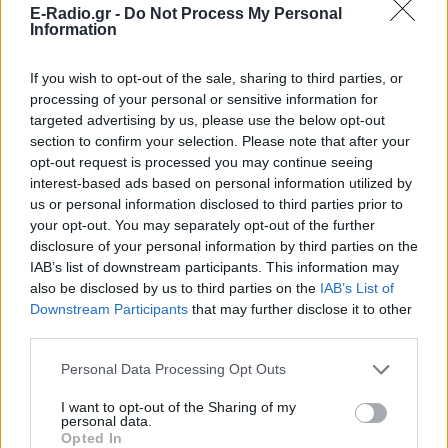
E-Radio.gr -
Do Not Process My Personal
Information
If you wish to opt-out of the sale, sharing to third parties, or
processing of your personal or sensitive information for
targeted advertising by us, please use the below opt-out
section to confirm your selection. Please note that after your
ΣΗΜΕΡΑ
ΡΟΗ
ΠΟΛΙΤΙΣΜΟΣ
opt-out request is processed you may continue seeing
interest-based ads based on personal information utilized by
ΕΙΔΗΣΕΙΣ
us or personal information disclosed to third parties prior to
Ελικόπτερο προσγειώθηκε στο Σαρακήνικο για
your opt-out. You may separately opt-out of the further
να κάνουν μπάνιο οι επιβάτες του
disclosure of your personal information by third parties on the
IAB’s list of downstream participants. This information may
ΕΙΔΗΣΕΙΣ
also be disclosed by us to third parties on the
IAB’s List of
Επιτρέπεται να προσπεράσεις περιπολικό; Τι
λέει ο ΚΟΚ που οι περισσότεροι αγνοούν
Downstream Participants
that may further disclose it to other
third parties.
ΕΙΔΗΣΕΙΣ
Νέα λεωφόρος στον Βοτανικό: Πόσες λωρίδες
Personal Data Processing Opt Outs
θα έχει και πότε παραδίδεται
I want to opt-out of the Sharing of my
personal data.
LIFESTYLE
Opted In
Βάλια Χατζηθεοδώρου: Μπικίνι και βραδινές