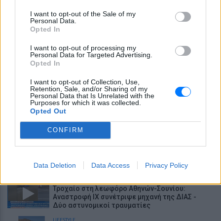
έξοδοι στη Μύκονο – Οι φωτογραφίες της
I want to opt-out of the Sale of my
Personal Data.
ΕΥ ΖΗΝ
Opted In
Χαμηλός σίδηρος; Τα 4 σημάδια που δεν πρέπει
ποτέ να αγνοήσετε
I want to opt-out of processing my
Personal Data for Targeted Advertising.
Opted In
ΕΙΔΗΣΕΙΣ
Πάρος: Κλειστό το beach bar όπου πνίγηκε ο
4χρονος – Δικογραφία για ανθρωποκτονία από
I want to opt-out of Collection, Use,
αμέλεια
Retention, Sale, and/or Sharing of my
Personal Data that Is Unrelated with the
Purposes for which it was collected.
ΘΕΜΑΤΑ
Opted Out
Έβαλαν όλους τους εργαζόμενους στον ίδιο
χώρο και συνέβη κάτι που κανείς δεν περίμενε
CONFIRM
ΕΙΔΗΣΕΙΣ
Πανικός στο αεροδρόμιο της Ατλάντα:
Εκκενώθηκε αεροσκάφος με τσουλήθρες
Data Deletion
Data Access
Privacy Policy
έκτακτης ανάγκης
ΕΙΔΗΣΕΙΣ
Τροχαίο στη λεωφόρο Αθηνών-Σουνίου:
Αναστροφή ΙΧ συνέτριψε μηχανή της ΔΙΑΣ -
Δύο αστυνομικοί τραυματίες
LIFESTYLE