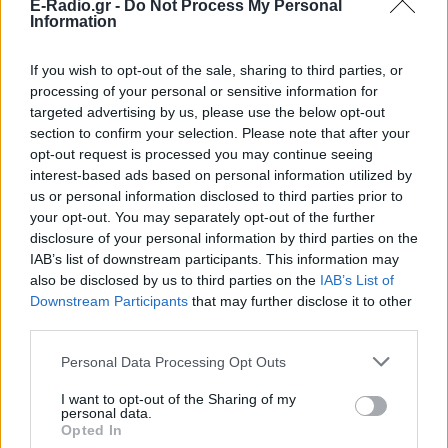
E-Radio.gr -
Do Not Process My Personal
Information
If you wish to opt-out of the sale, sharing to third parties, or
processing of your personal or sensitive information for
targeted advertising by us, please use the below opt-out
section to confirm your selection. Please note that after your
opt-out request is processed you may continue seeing
ΣΗΜΕΡΑ
ΡΟΗ
ΠΟΛΙΤΙΣΜΟΣ
interest-based ads based on personal information utilized by
us or personal information disclosed to third parties prior to
Τα ζώδια σήμερα 9/8: Restart!
your opt-out. You may separately opt-out of the further
disclosure of your personal information by third parties on the
IAB’s list of downstream participants. This information may
POP CULTURE
also be disclosed by us to third parties on the
IAB’s List of
Η ταινία που παραλίγο να καταστρέψει την
Downstream Participants
that may further disclose it to other
καριέρα της Diane Keaton
third parties.
ΘΕΜΑΤΑ
Personal Data Processing Opt Outs
Έβαλαν όλους τους εργαζόμενους στον ίδιο
χώρο και συνέβη κάτι που κανείς δεν περίμενε
I want to opt-out of the Sharing of my
personal data.
ΘΕΜΑΤΑ
Opted In
Το μυστικό των βασιλικών γάμων κρύβεται σε