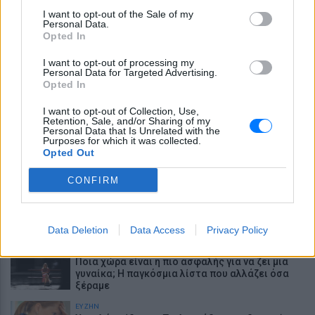
ένα ορυχείο της Ουαλίας
I want to opt-out of the Sale of my
Personal Data.
Opted In
ΕΥ ΖΗΝ
Γιατί τα κομπλιμέντα σε φέρνουν σε δύσκολη
θέση (και τι λέει η ψυχολογία)
I want to opt-out of processing my
Personal Data for Targeted Advertising.
Opted In
ΕΥ ΖΗΝ
3 σημάδια πως χρειάζεσαι βιταμίνη D
I want to opt-out of Collection, Use,
Retention, Sale, and/or Sharing of my
Personal Data that Is Unrelated with the
Purposes for which it was collected.
ΘΕΜΑΤΑ
Opted Out
Το αρχαιότερο ξύλινο εργαλείο στον κόσμο
βρέθηκε στην Ελλάδα - ποια ήταν η χρήση του
CONFIRM
ΘΕΜΑΤΑ
Η μούσα του σουρεαλισμού που κατέκτησε τη
Vogue και πέθανε στα 35
Data Deletion
Data Access
Privacy Policy
ΘΕΜΑΤΑ
Ποια χώρα είναι η πιο ασφαλής για να ζει μια
γυναίκα; Η παγκόσμια λίστα που αλλάζει όσα
ξέραμε
ΕΥ ΖΗΝ