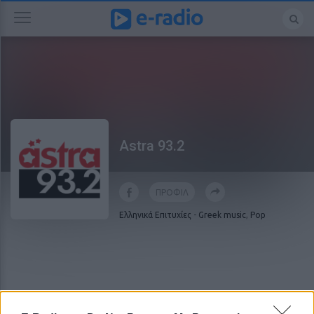
Astra 93.2
ΠΡΟΦΙΛ
Ελληνικά Επιτυχίες
-
Greek music
,
Pop