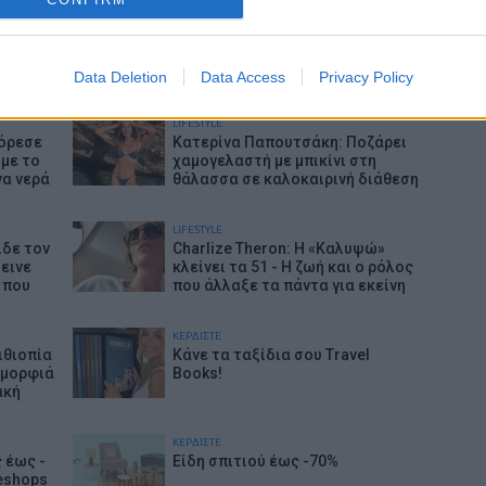
ΕΙΔΗΣΕΙΣ
 κλόουν
Το φοβερό βίντεο της Αρσεναλ
 σε
από την νέα εντυπωσιακή ασίστ
τεο του
του Χρήστου Τζόλη, δείτε βίντεο
Data Deletion
Data Access
Privacy Policy
LIFESTYLE
φόρεσε
Κατερίνα Παπουτσάκη: Ποζάρει
 με το
χαμογελαστή με μπικίνι στη
να νερά
θάλασσα σε καλοκαιρινή διάθεση
LIFESTYLE
ίδε τον
Charlize Theron: Η «Καλυψώ»
εινε
κλείνει τα 51 - H ζωή και ο ρόλος
 που
που άλλαξε τα πάντα για εκείνη
ΚΕΡΔΙΣΤΕ
ιθιοπία
Κάνε τα ταξίδια σου Travel
 ομορφιά
Books!
ακή
ΚΕΡΔΙΣΤΕ
 έως -
Είδη σπιτιού έως -70%
eshops