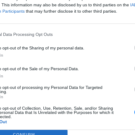
 Τάσος
Θεσσαλονίκης: Έσπασαν το τζάμι
. This information may also be disclosed by us to third parties on the
IA
του οδηγού – «Μην κάνεις
Participants
that may further disclose it to other third parties.
μ@@@», του φώναζαν
ΕΙΔΗΣΕΙΣ
ιγωνικά
Σέρρες: Βίντεο-ντοκουμέντο από
εταλλική
το τροχαίο δυστύχημα - Βγήκε
l Data Processing Opt Outs
ώμα στα
στο αντίθετο ρεύμα το ΙΧ
o opt-out of the Sharing of my personal data.
LIFESTYLE
In
ε οι
Η Ελένη Βουλγαράκη ξεσπά για
σαν τον
τις φήμες χωρισμού με τον
Ιωαννίδη: «Διασταυρώστε καμία
o opt-out of the Sale of my Personal Data.
πληροφορία πριν εκτοξεύσετε τη βλακεία σας»
In
Τα ζώδια σήμερα 7/8: Η μέρα
γινε
ευνοεί τις κινήσεις συμφιλίωσης
to opt-out of processing my Personal Data for Targeted
ai για το
ing.
νικό για
In
o opt-out of Collection, Use, Retention, Sale, and/or Sharing
ΕΙΔΗΣΕΙΣ
ersonal Data that Is Unrelated with the Purposes for which it
 Τζολί
Σέρρες: Συγκλονίζει η κατάθεση
lected.
 του
του οδηγού – «Κοίταξα να
Out
στρίψω αριστερά για να γλιτώσω,
δεν πρόλαβα»
CONFIRM