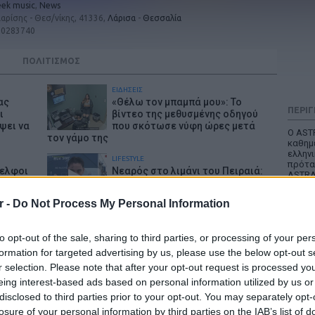
eek music
,
News
Λαρίσης - Θεσ/νίκης, 41336,
Λάρισα
-
Θεσσαλία
10283740
ΠΟΛΙΤΙΣΜΟΣ
ΕΙΔΗΣΕΙΣ
ας
«Θέλω τον μπαμπά μου»: Το
ΠΕΡΙ
ι
βίντεο της μεθυσμένης οδηγού
ψει να
που σκότωσε νύφη ώρες μετά
Ο ASTR
τον γάμο της
καθημε
ελληνι
LIFESTYLE
πρότα
δελφοι
Νεαρός στο λιμάνι του Πειραιά:
ASTRAF
 ότι
«Πάω διακοπές έναν μήνα» - Η
Διαβά
One""""»
απίθανη ατάκα στην κάμερα του
r -
Do Not Process My Personal Information
MEGA
Privac
LIFESTYLE
to opt-out of the sale, sharing to third parties, or processing of your per
χασα τη
Έξαλλη Ιουλία Καλλιμάνη
 τα
πλήρωσε με το ίδιο νόμισμα
formation for targeted advertising by us, please use the below opt-out s
ου πατέρα
θαμώνα: «Εσένα σου αρέσει
r selection. Please note that after your opt-out request is processed y
αυτό;»
eing interest-based ads based on personal information utilized by us or
disclosed to third parties prior to your opt-out. You may separately opt-
ΕΙΔΗΣΕΙΣ
κτήνη
Καταδίωξη στο κέντρο της
losure of your personal information by third parties on the IAB’s list of