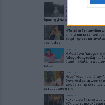
ΕΙΔΗΣΕΙΣ
ΗΠΑ: 15χρονος με στολή
δολοφόνησε ηλικιωμένο
στάση λεωφορείου – Βίν
δράστη γίνεται viral
LIFESTYLE
Η Τατιάνα Στεφανίδου 
μπικίνι και εντυπωσίασε
κορμί της στα καταγάλα
του Ιονίου
LIFESTYLE
Η Μαριάννα Γεωργαντή ε
Γιώργο Φραγκούλη και έμ
άφωνη: «Καλέ, τι ωραίος
είναι»
LIFESTYLE
Νεαρή γυναίκα από την Α
έγινε viral με τη φυσική
της, δείτε την εντυπωσι
μεταμόρφωσή της
ΚΕΡΔΙΣΤΕ
Καλοκαιρινές εκπτώσεις
70% από τα μεγαλύτερα 