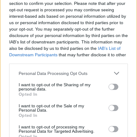
Περιγραφή Σταθμού
section to confirm your selection. Please note that after your
opt-out request is processed you may continue seeing
Ένα νέο ραδιόφωνο ήρθε με σκοπό να δώσει νέα πνοή
interest-based ads based on personal information utilized by
στα θεσσαλικά ερτζιανά. ','Ένα νέο ραδιόφωνο ήρθε με
us or personal information disclosed to third parties prior to
στόχο να δώσει βήμα και φωνή σε όλους τους
your opt-out. You may separately opt-out of the further
ανθρώπους του Θεσσαλικού Κάμπου.','Ένα νέο ραδιόφωνο
disclosure of your personal information by third parties on the
ήρθε ώστε να ενημερώσει χωρίς δεσμεύσεις και
συμβιβασμούς τον κόσμο της Θεσσαλίας και όχι
IAB’s list of downstream participants. This information may
μόνο...','','','Campos FM 97,8','Από την καρδιά της Θεσσαλίας
also be disclosed by us to third parties on the
IAB’s List of
και για όλη τη Θεσσαλία και την υπόλοιπη Ελλάδα, αλλά
Downstream Participants
that may further disclose it to other
και για όλο τον κόσμο μέσω διαδικτύου.','','','Ενημέρωση -
third parties.
Ψυχαγωγία - Πολιτισμός - Αθλητισμός - Αλληλεγγύη -
Επικοινωνία!','Όλα αυτά και άλλα τόσα, χωράνε στην
Personal Data Processing Opt Outs
συχνότητα που θα γίνει η αγαπημένη σας συνήθεια, 24
ώρες την ημέρα, 7 ημέρες την εβδομάδα, από νωρίς το
I want to opt-out of the Sharing of my
πρωί με ενημερωτικές εκπομπές έως αργά το βράδυ με
personal data.
εκπομπές αθλητικού, πολιτιστικού και ψυχαγωγικού
Opted In
περιεχομένου.','','Ακούστε Campos FM 97,8 καθημερινά
μέσα από το E-Radio.
I want to opt-out of the Sale of my
Personal Data.
Opted In
Πρόγραμμα Σταθμού
I want to opt-out of processing my
Personal Data for Targeted Advertising.
-
Opted In