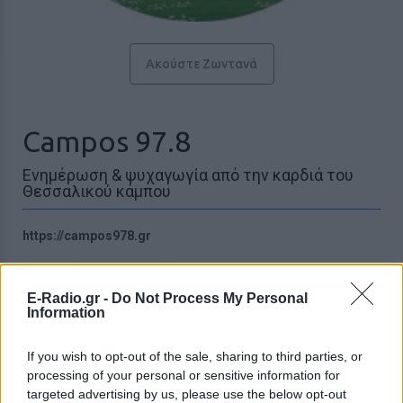
Ακούστε Ζωντανά
Campos 97.8
Ενημέρωση & ψυχαγωγία από την καρδιά του
Θεσσαλικού κάμπου
https://campos978.gr
Ακολουθήστε τον σταθμό στα social media:
Facebook account
E-Radio.gr -
Do Not Process My Personal
Instagram account
Information
Ελληνικά Επιτυχίες
-
Greek music
8ο χλμ ΠΕΟ Λάρισας-Αθήνας,
Λάρισα
-
Θεσσαλία
If you wish to opt-out of the sale, sharing to third parties, or
Studio: +30 2410921444
processing of your personal or sensitive information for
targeted advertising by us, please use the below opt-out