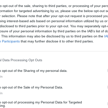
lads
-
Eclectic
,
Greek music
,
Love Songs
to opt-out of the sale, sharing to third parties, or processing of your per
Θεσσαλονίκη
formation for targeted advertising by us, please use the below opt-out s
10439260
r selection. Please note that after your opt-out request is processed y
eing interest-based ads based on personal information utilized by us or
ΠΟΛΙΤΙΣΜΟΣ
disclosed to third parties prior to your opt-out. You may separately opt-
losure of your personal information by third parties on the IAB’s list of
ΕΙΔΗΣΕΙΣ
ας
Φωτιά στην Κόρινθο: Συναγερμός
. This information may also be disclosed by us to third parties on the
IA
ΠΕΡΙ
ι
στο Στεφάνι - Εναέρια μέσα και
Participants
that may further disclose it to other third parties.
ψει να
μήνυμα εκκένωσης από το 112
O Χρώ
και έ
στους 
ΕΙΔΗΣΕΙΣ
αγαπη
έντο από
«Δεν το πιστεύουμε», λένε οι
l Data Processing Opt Outs
της Κ
 Βγήκε
Αμερικανοί που υιοθέτησαν τον
στους 
Χ
Αφγανό στη Λέσβο
περισ
o opt-out of the Sharing of my personal data.
ΕΙΔΗΣΕΙΣ
μέρα
In
Σέρρες: Συγκλονίζει η κατάθεση
φιλίωσης
Privac
του οδηγού – «Κοίταξα να
στρίψω αριστερά για να γλιτώσω,
o opt-out of the Sale of my Personal Data.
δεν πρόλαβα»
In
ΕΙΔΗΣΕΙΣ
 κλόουν
Το φοβερό βίντεο της Αρσεναλ
to opt-out of processing my Personal Data for Targeted
ing.
 σε
από την νέα εντυπωσιακή ασίστ