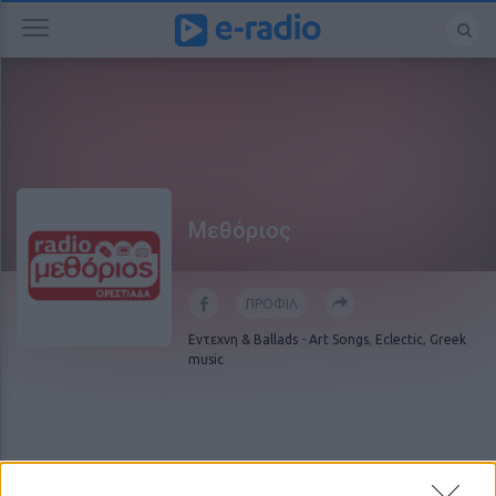
Μεθόριος
ΠΡΟΦΙΛ
Εντεχνη & Ballads
-
Art Songs
,
Eclectic
,
Greek
music