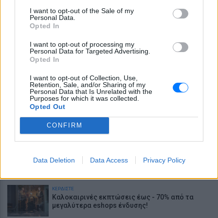
Πέθανε η influencer Σίντνεϊ Τάουλ σε ηλικία 26
I want to opt-out of the Sale of my
ετών έπειτα από μάχη με σπάνια μορφή
Personal Data.
καρκίνου
Opted In
ΕΙΔΗΣΕΙΣ
I want to opt-out of processing my
Προφυλακίστηκαν ο δήμαρχος Στυλίδας και
Personal Data for Targeted Advertising.
δύο ακόμη κατηγορούμενοι για την πυρκαγιά
Opted In
στη Βοιωτία
ΕΙΔΗΣΕΙΣ
I want to opt-out of Collection, Use,
Τροχαίο με δύο νεκρούς στις Σέρρες: Μητέρα
Retention, Sale, and/or Sharing of my
Personal Data that Is Unrelated with the
και γιος έχασαν τη ζωή τους
Purposes for which it was collected.
Opted Out
ΕΙΔΗΣΕΙΣ
«Δεν το πιστεύουμε», λένε οι Αμερικανοί που
CONFIRM
υιοθέτησαν τον Αφγανό στη Λέσβο
ΘΕΜΑΤΑ
Τι αλλάζει στις κάψουλες καφέ; Ο κανονισμός
Data Deletion
Data Access
Privacy Policy
της ΕΕ που τίθεται σε ισχύ από τις 12
Αυγούστου
ΚΕΡΔΙΣΤΕ
Καλοκαιρινές εκπτώσεις έως - 70% από τα
μεγαλύτερα eshops ένδυσης!