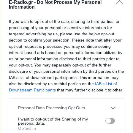
E-Radio.gr -
Do Not Process My Personal
Information
If you wish to opt-out of the sale, sharing to third parties, or
processing of your personal or sensitive information for
targeted advertising by us, please use the below opt-out
section to confirm your selection. Please note that after your
opt-out request is processed you may continue seeing
ΣΗΜΕΡΑ
ΡΟΗ
ΠΟΛΙΤΙΣΜΟΣ
interest-based ads based on personal information utilized by
us or personal information disclosed to third parties prior to
ΕΙΔΗΣΕΙΣ
your opt-out. You may separately opt-out of the further
Η Έβελυν Μητροπούλου έγραψε ιστορία με
disclosure of your personal information by third parties on the
ασημένιο μετάλλιο στο Παγκόσμιο Κ20
IAB’s list of downstream participants. This information may
also be disclosed by us to third parties on the
IAB’s List of
ΕΙΔΗΣΕΙΣ
Downstream Participants
that may further disclose it to other
Σέρρες: Βίντεο-ντοκουμέντο από το τροχαίο
δυστύχημα - Βγήκε στο αντίθετο ρεύμα το ΙΧ
third parties.
Personal Data Processing Opt Outs
ΕΙΔΗΣΕΙΣ
Συγκλονιστικό βίντεο από χειρουργείο την ώρα
του σεισμού των 7,1R στην Ιαπωνία
I want to opt-out of the Sharing of my
personal data.
Opted In
ΕΙΔΗΣΕΙΣ