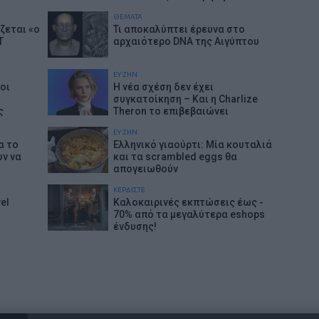
ΘΕΜΑΤΑ
ζεται «ο
Τι αποκαλύπτει έρευνα στο
T
αρχαιότερο DNA της Αιγύπτου
ΕΥ ΖΗΝ
ιοι
Η νέα σχέση δεν έχει
συγκατοίκηση – Και η Charlize
ς
Theron το επιβεβαιώνει
ΕΥ ΖΗΝ
α το
Ελληνικό γιαούρτι: Μία κουταλιά
υν να
και τα scrambled eggs θα
απογειωθούν
ΚΕΡΔΙΣΤΕ
el
Καλοκαιρινές εκπτώσεις έως -
70% από τα μεγαλύτερα eshops
ένδυσης!