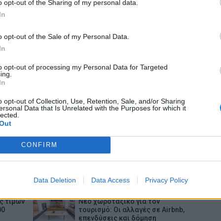
o opt-out of the Sharing of my personal data.
ενο
υπάλληλο για του επιτρέψει να
ασελγήσει σε ανήλικη
In
Privac
ΘΕΜΑΤΑ
σε
Το κατακόκκινο σπίτι που μοιάζει
o opt-out of the Sale of my Personal Data.
ς
να αιωρείται πάνω από το Κάπρι
In
to opt-out of processing my Personal Data for Targeted
ΘΕΜΑΤΑ
ing.
φθηκε
Οι «λευκοί χάρτες» της Ευρώπης:
In
νησί - Το
Σε ποιες πόλεις εκτοξεύεται η
ροπέδες
χρήση κοκαΐνης
o opt-out of Collection, Use, Retention, Sale, and/or Sharing
ersonal Data that Is Unrelated with the Purposes for which it
lected.
ΕΙΔΗΣΕΙΣ
Out
ι» η
Αύγουστος: Ρεκόρ Αναχωρήσεων
με 56.000 Ταξιδιώτες στα Λιμάνια
CONFIRM
ΕΙΔΗΣΕΙΣ
νος
Σητεία: Υπό έλεγχο η φωτιά στα
ς
Αχλάδια – Σε επιφυλακή η Κρήτη
ό του
για νέες πυρκαγιές
Data Deletion
Data Access
Privacy Policy
ΕΙΔΗΣΕΙΣ
ς τιμών
Νέο χωροταξικό για τον
00
τουρισμό: Οι αλλαγές σε Airbnb,
επενδύσεις και δόμηση