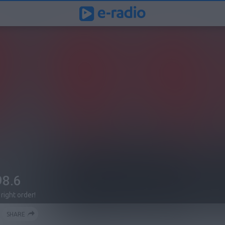
98.6
 right order!
SHARE