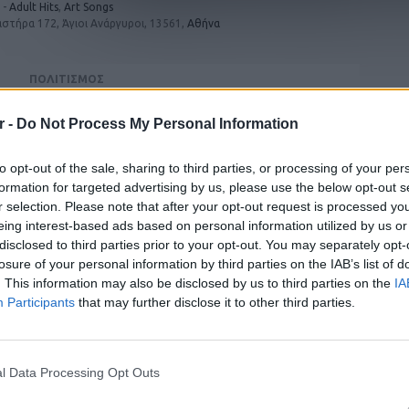
-
Adult Hits
,
Art Songs
στήρα 172, Άγιοι Ανάργυροι, 13561,
Αθήνα
ΠΟΛΙΤΙΣΜΟΣ
ΕΙΔΗΣΕΙΣ
r -
Do Not Process My Personal Information
ένος,
Πάνω από 45.000 διελεύσεις
ΠΕΡΙ
ρεβάτι
ημερησίως στους Ευζώνους:
Μαζική άφιξη τουριστών από τα
to opt-out of the sale, sharing to third parties, or processing of your per
Στον N
Βαλκάνια
απλώς 
formation for targeted advertising by us, please use the below opt-out s
συναι
r selection. Please note that after your opt-out request is processed y
Τα ζώδια σήμερα 8/8: Κάνε κάτι
τραγο
Λονδίνο,
διαφορετικό
eing interest-based ads based on personal information utilized by us or
με βασ
 σκότωσε
ηλεκτρ
disclosed to third parties prior to your opt-out. You may separately opt-
την Af
losure of your personal information by third parties on the IAB’s list of
Nu-dis
παλαιό
. This information may also be disclosed by us to third parties on the
IA
μια ρ
ΕΙΔΗΣΕΙΣ
Participants
that may further disclose it to other third parties.
απλώς 
όρος της
«Δεν δεχόμαστε τελεσίγραφα»: Η
Γιατί 
ποίηση
απάντηση της Ιταλίας στην
Never i
Ισπανία
Ποτέ 
αίσθη
ΕΙΔΗΣΕΙΣ
l Data Processing Opt Outs
Nitro 9
τες
Σοκ στην Κρήτη: Τουρίστας
Διαβά
ansfer -
επιχείρησε να χρηματίσει