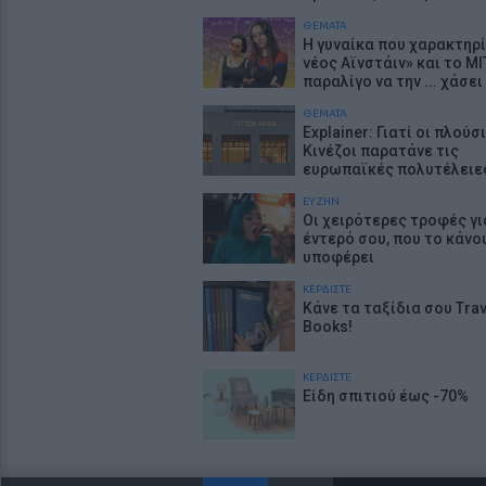
ΘΕΜΑΤΑ
Η γυναίκα που χαρακτηρί
νέος Αϊνστάιν» και το MI
παραλίγο να την ... χάσει
ΘΕΜΑΤΑ
Explainer: Γιατί οι πλούσ
Κινέζοι παρατάνε τις
ευρωπαϊκές πολυτέλειε
ΕΥ ΖΗΝ
Οι χειρότερες τροφές γι
έντερό σου, που το κάνο
υποφέρει
ΚΕΡΔΙΣΤΕ
Κάνε τα ταξίδια σου Trav
Books!
ΚΕΡΔΙΣΤΕ
Είδη σπιτιού έως -70%