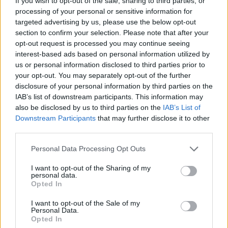
If you wish to opt-out of the sale, sharing to third parties, or
processing of your personal or sensitive information for
targeted advertising by us, please use the below opt-out
section to confirm your selection. Please note that after your
opt-out request is processed you may continue seeing
interest-based ads based on personal information utilized by
us or personal information disclosed to third parties prior to
your opt-out. You may separately opt-out of the further
ΣΗΜΕΡΑ
ΡΟΗ
ΠΟΛΙΤΙΣΜΟΣ
disclosure of your personal information by third parties on the
IAB’s list of downstream participants. This information may
ΕΙΔΗΣΕΙΣ
also be disclosed by us to third parties on the
IAB’s List of
Σοκ στην Κρήτη: Τουρίστας επιχείρησε να
χρηματίσει υπάλληλο για του επιτρέψει να
Downstream Participants
that may further disclose it to other
ασελγήσει σε ανήλικη
third parties.
ΕΙΔΗΣΕΙΣ
Personal Data Processing Opt Outs
Σέρρες: Βίντεο-ντοκουμέντο από το τροχαίο
δυστύχημα - Βγήκε στο αντίθετο ρεύμα το ΙΧ
I want to opt-out of the Sharing of my
personal data.
ΕΙΔΗΣΕΙΣ
Opted In
Πουέρτο Ρίκο: Διανομή νερού με δελτίο εν
μέσω παρατεταμένης ξηρασίας
I want to opt-out of the Sale of my
Personal Data.
Opted In
ΕΙΔΗΣΕΙΣ
Σαρωτικοί έλεγχοι στις παραλίες με drones –