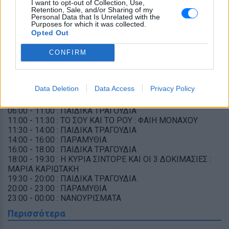
I want to opt-out of Collection, Use,
13:00 - 14:00 : ΔΙΑΤΡΟΦΙΚΕΣ ΣΥΜΒΟΥΛΕΣ:ΝΙΚΟΛΕΤΑ
Retention, Sale, and/or Sharing of my
ΚΑΨΩΡΙΤΑΚΗ
Personal Data that Is Unrelated with the
14:00 - 16:00 : ΠΑΡΑΜΥΘΙΑ
Purposes for which it was collected.
16:00 - 17:00 : ΠΑΙΔΙΚΑ ΤΡΑΓΟΥΔΙΑ
Opted Out
17:00 - 18:00 : MISS FAMLY : ΚΡΥΣΤΗ ΛΥΔΑΚΗ
18:00 - 19:00 : MΟMMY COOL: ΕΛΕΝΗ ΔΑΡΓΑΝΤΗ
CONFIRM
19:00 - 20:00 : ΠΑΙΔΙΚΑ ΤΡΑΓΟΥΔΙΑ
20:00 - 23:00 : ΠΑΡΑΜΥΘΙΑ
23:00 - 00:00 : ΝΑΝΟΥΡΙΣΜΑΤΑ
Data Deletion
Data Access
Privacy Policy
ΠΑΡΑΣΚΕΥΗ
06:00 - 11:00 : ΠΑΙΔΙΚΑ ΤΡΑΓΟΥΔΙΑ
11:00 - 11:30 : ΤΟ ΣΟΥ ΚΑΙ ΤΟ ΡΟΥ : ΦΑΙΗ ΜΟΝΑΧΟΥ
11:30 - 14:00 : ΠΑΙΔΙΚΑ ΤΡΑΓΟΥΔΙΑ
14:00 - 16:00 : ΠΑΡΑΜΥΘΙΑ
16:00 - 18:00 : ΠΑΙΔΙΚΑ ΤΡΑΓΟΥΔΙΑ
18:00 - 19:30 : Η ΚΥΡΙΑ ΣΙΝΤΟΡΕ ΚΑΙ ΟΙ 3 ΔΟΚΙΜΑΣΙΕΣ :
ΜΑΡΙΑ ΚΑΡΙΩΤΑΚΗ
19:30 - 20:00 : ΠΑΙΔΙΚΑ ΤΡΑΓΟΥΔΙΑ
20:00 - 23:00 : ΠΑΡΑΜΥΘΙΑ
23:00 - 00:00 : ΝΑΝΟΥΡΙΣΜΑΤΑ
Περισσότερα