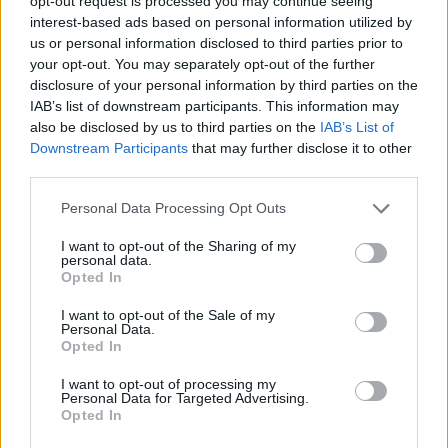
opt-out request is processed you may continue seeing
interest-based ads based on personal information utilized by
ΤΡΙΤΗ
us or personal information disclosed to third parties prior to
06:00 - 11:00 : ΠΑΙΔΙΚΑ ΤΡΑΓΟΥΔΙΑ
your opt-out. You may separately opt-out of the further
11:00 - 11:30 : ΤΟ ΣΟΥ ΚΑΙ ΤΟ ΡΟΥ : ΦΑΙΗ ΜΟΝΑΧΟΥ
disclosure of your personal information by third parties on the
11:30 - 13:00 : ΠΑΙΔΙΚΑ ΤΡΑΓΟΥΔΙΑ
IAB’s list of downstream participants. This information may
13:00 - 14:00 : ΔΙΑΤΡΟΦΙΚΕΣ ΣΥΜΒΟΥΛΕΣ:ΝΙΚΟΛΕΤΑ
also be disclosed by us to third parties on the
IAB’s List of
ΚΑΨΩΡΙΤΑΚΗ
Downstream Participants
that may further disclose it to other
14:00 - 16:00 : ΠΑΡΑΜΥΘΙΑ
third parties.
16:00 - 17:00 : ΠΑΙΔΙΚΑ ΤΡΑΓΟΥΔΙΑ
17:00 - 18:00 : MISS FAMLY : ΚΡΥΣΤΗ ΛΥΔΑΚΗ
18:00 - 20:00 : ΠΑΙΔΙΚΑ ΤΡΑΓΟΥΔΙΑ
Personal Data Processing Opt Outs
20:00 - 23:00 : ΠΑΡΑΜΥΘΙΑ
23:00 - 00:00 : ΝΑΝΟΥΡΙΣΜΑΤΑ
I want to opt-out of the Sharing of my
personal data.
Opted In
ΤΕΤΑΡΤΗ
06:00 - 14:00 : ΠΑΙΔΙΚΑ ΤΡΑΓΟΥΔΙΑ
I want to opt-out of the Sale of my
14:00 - 16:00 : ΠΑΡΑΜΥΘΙΑ
Personal Data.
16:00 - 20:00 : ΠΑΙΔΙΚΑ ΤΡΑΓΟΥΔΙΑ
Opted In
20:00 - 23:00 : ΠΑΡΑΜΥΘΙΑ
23:00 - 00:00 : ΝΑΝΟΥΡΙΣΜΑΤΑ
I want to opt-out of processing my
Personal Data for Targeted Advertising.
Opted In
ΠΕΜΠΤΗ
06:00 - 13:00 : ΠΑΙΔΙΚΑ ΤΡΑΓΟΥΔΙΑ