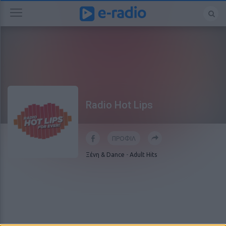
Radio Hot Lips
ΠΡΟΦΙΛ
Ξένη & Dance
-
Adult Hits