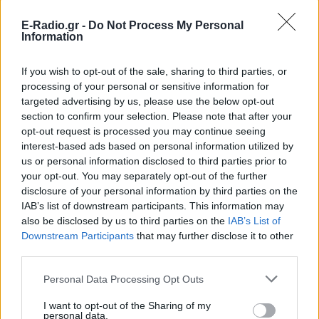
E-Radio.gr -
Do Not Process My Personal
Information
If you wish to opt-out of the sale, sharing to third parties, or
processing of your personal or sensitive information for
targeted advertising by us, please use the below opt-out
ΣΗΜΕΡΑ
ΡΟΗ
ΠΟΛΙΤΙΣΜΟΣ
section to confirm your selection. Please note that after your
opt-out request is processed you may continue seeing
ΕΙΔΗΣΕΙΣ
interest-based ads based on personal information utilized by
Σοκ στην Κρήτη: Τουρίστας επιχείρησε να
us or personal information disclosed to third parties prior to
χρηματίσει υπάλληλο για του επιτρέψει να
your opt-out. You may separately opt-out of the further
ασελγήσει σε ανήλικη
disclosure of your personal information by third parties on the
LIFESTYLE
IAB’s list of downstream participants. This information may
Έξαλλη Ιουλία Καλλιμάνη πλήρωσε με το ίδιο
also be disclosed by us to third parties on the
νόμισμα θαμώνα: «Εσένα σου αρέσει αυτό;»
IAB’s List of
Downstream Participants
that may further disclose it to other
third parties.
LIFESTYLE
«Τα κάνετε κάφρους και κτήνη χωρίς
ενσυναίσθηση»: Ο Τάσος Δούσης...δικάζει
Personal Data Processing Opt Outs
I want to opt-out of the Sharing of my
ΕΙΔΗΣΕΙΣ
personal data.
Φωτιά στην Κόρινθο: Συναγερμός στο Στεφάνι