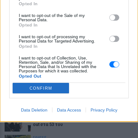
Opted In
- Εναέρια μέσα και μήνυμα εκκένωσης από το
112
I want to opt-out of the Sale of my
ΕΙΔΗΣΕΙΣ
Personal Data.
Σέρρες: Βίντεο-ντοκουμέντο από το τροχαίο
Opted In
δυστύχημα - Βγήκε στο αντίθετο ρεύμα το ΙΧ
I want to opt-out of processing my
Personal Data for Targeted Advertising.
ΕΙΔΗΣΕΙΣ
Opted In
«Δεν το πιστεύουμε», λένε οι Αμερικανοί που
υιοθέτησαν τον Αφγανό στη Λέσβο
I want to opt-out of Collection, Use,
Retention, Sale, and/or Sharing of my
LIFESTYLE
Personal Data that Is Unrelated with the
Purposes for which it was collected.
Το μαροκινό χωριό που έγινε Τροία για τον
Opted Out
Nolan, Yunkai για το Game of Thrones και
σκηνικό για το βίντεο κλιπ ... της Βανδή
CONFIRM
Τα ζώδια σήμερα 7/8: Η μέρα ευνοεί τις
κινήσεις συμφιλίωσης
Data Deletion
Data Access
Privacy Policy
LIFESTYLE
Ο αδελφός της Αντζελίνα Τζολί έκανε coming
out στα 53 του
ΕΙΔΗΣΕΙΣ