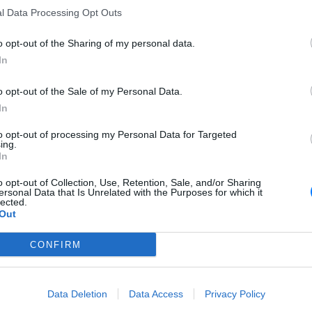
l Data Processing Opt Outs
ΘΕΜΑΤΑ
 του
Τι αλλάζει στις κάψουλες καφέ; Ο
o opt-out of the Sharing of my personal data.
κανονισμός της ΕΕ που τίθεται σε
ισχύ από τις 12 Αυγούστου
In
ΕΥ ΖΗΝ
ρώτη
o opt-out of the Sale of my Personal Data.
Ποιος εφηύρε πραγματικά το
α υπάρχει
χωνάκι του παγωτού;
In
to opt-out of processing my Personal Data for Targeted
Σήμερα έμαθα: Η καρδιά που
ing.
ένα της:
χτυπάει 2 φορές το λεπτό
In
λλαξε
στην
o opt-out of Collection, Use, Retention, Sale, and/or Sharing
ersonal Data that Is Unrelated with the Purposes for which it
lected.
LIFESTYLE
Out
 όσα
Η πιο δύσκολη στιγμή στη ζωή
πινη
του Barack Obama δεν συνέβη
στον Λευκό Οίκο
CONFIRM
ΚΕΡΔΙΣΤΕ
ο που
Κάνε τα ταξίδια σου Travel
 θα δει
Books!
Data Deletion
Data Access
Privacy Policy