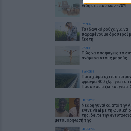
ΚΕΡΔΙΣΤΕ
Είδη σπιτιού έως -70%
ΕΥ ΖΗΝ
Τα ιδανικά ρούχα για να
παραμένουμε δροσεροί 
ζέστη
ΕΥ ΖΗΝ
Πώς να αποφύγεις το σύ
ανάμεσα στους μηρούς
ΕΙΔΗΣΕΙΣ
Ποια χώρα έχτισε τσιμε
φράγμα 400 χλμ. για τα τ
Πόσο κοστίζει και γιατί 
LIFESTYLE
Νεαρή γυναίκα από την Α
έγινε viral με τη φυσική
της, δείτε την εντυπωσι
μεταμόρφωσή της
LIFESTYLE