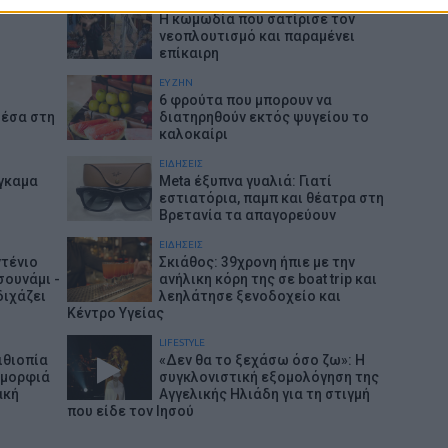
POP CULTURE
Η κωμωδία που σατίρισε τον
νεοπλουτισμό και παραμένει
επίκαιρη
ΕΥ ΖΗΝ
6 φρούτα που μπορουν να
μέσα στη
διατηρηθούν εκτός ψυγείου το
καλοκαίρι
ΕΙΔΗΣΕΙΣ
γκαμα
Meta έξυπνα γυαλιά: Γιατί
εστιατόρια, παμπ και θέατρα στη
Βρετανία τα απαγορεύουν
ΕΙΔΗΣΕΙΣ
ντένιο
Σκιάθος: 39χρονη ήπιε με την
σουνάμι -
ανήλικη κόρη της σε boat trip και
διχάζει
λεηλάτησε ξενοδοχείο και
Κέντρο Υγείας
LIFESTYLE
ιθιοπία
«Δεν θα το ξεχάσω όσο ζω»: Η
 ομορφιά
συγκλονιστική εξομολόγηση της
ακή
Αγγελικής Ηλιάδη για τη στιγμή
που είδε τον Ιησού