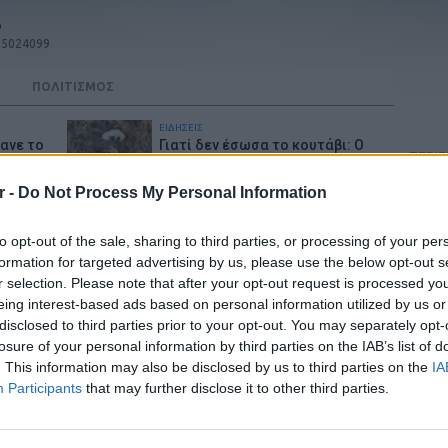
ο
75024099
ΠΟΛΙΤΙΣΜΟΣ
ΕΙΔΗΣΕΙΣ
θανε το
Γιατί δεν έσωσα το κουτάβι: Ο
ΠΕΡΙ
χαν
ερευνητής που κατέγραφε τη
λύκων –
συμβίωση του μικρού σκυλιού με
Ένα ρ
r -
Do Not Process My Personal Information
αγέλη λύκων εξηγεί γιατί δεν επενέβη
καλή μ
Ράδιο 
ΘΕΜΑΤΑ
ραδιό
to opt-out of the sale, sharing to third parties, or processing of your per
να δεις
10 αποφθέγματα για τον
σταθερ
Αύγουστο
formation for targeted advertising by us, please use the below opt-out s
Ξεκίνη
είναι 
r selection. Please note that after your opt-out request is processed y
Ακούσε
eing interest-based ads based on personal information utilized by us or
LIFESTYLE
μέρα
τη σελ
Πού εξαφανίστηκε η Dido; Η
φιλίωσης
disclosed to third parties prior to your opt-out. You may separately opt-
τραγουδίστρια που πούλησε 40
losure of your personal information by third parties on the IAB’s list of
εκ. δίσκους άφησε τη δόξα και
. This information may also be disclosed by us to third parties on the
Privac
IA
άλλαξε ζωή
Participants
that may further disclose it to other third parties.
ΘΕΜΑΤΑ
 έως -
Ξέχνα τα μουσεία: Οι τουρίστες
eshops
τρέχουν πλέον εδώ