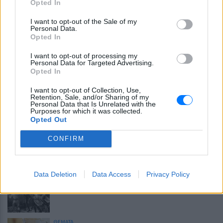
10 αποφθέγματα για τον Αύγουστο
Opted In
I want to opt-out of the Sale of my
Personal Data.
Τα ζώδια σήμερα 7/8: Η μέρα ευνοεί τις
Opted In
κινήσεις συμφιλίωσης
I want to opt-out of processing my
Personal Data for Targeted Advertising.
LIFESTYLE
Opted In
Πού εξαφανίστηκε η Dido; Η τραγουδίστρια
που πούλησε 40 εκ. δίσκους άφησε τη δόξα και
I want to opt-out of Collection, Use,
άλλαξε ζωή
Retention, Sale, and/or Sharing of my
Personal Data that Is Unrelated with the
ΚΕΡΔΙΣΤΕ
Purposes for which it was collected.
Καλοκαιρινές εκπτώσεις έως - 70% από τα
Opted Out
μεγαλύτερα eshops ένδυσης!
CONFIRM
ΘΕΜΑΤΑ
Ξέχνα τα μουσεία: Οι τουρίστες τρέχουν πλέον
εδώ
Data Deletion
Data Access
Privacy Policy
Σαν σήμερα: Η «Εξέγερση του ουίσκι»
ΘΕΜΑΤΑ