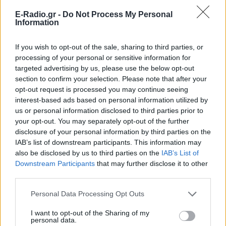
E-Radio.gr -
Do Not Process My Personal
Information
If you wish to opt-out of the sale, sharing to third parties, or
processing of your personal or sensitive information for
targeted advertising by us, please use the below opt-out
section to confirm your selection. Please note that after your
ΣΗΜΕΡΑ
ΡΟΗ
ΠΟΛΙΤΙΣΜΟΣ
opt-out request is processed you may continue seeing
interest-based ads based on personal information utilized by
ΕΙΔΗΣΕΙΣ
«Καλό ταξίδι μικρέ»: Πέθανε το λευκό κουτάβι
us or personal information disclosed to third parties prior to
που το είχαν υιοθετήσει η αγέλη των λύκων –
your opt-out. You may separately opt-out of the further
Το σπαρακτικό βίντεο
disclosure of your personal information by third parties on the
ΕΙΔΗΣΕΙΣ
IAB’s list of downstream participants. This information may
Γιατί δεν έσωσα το κουτάβι: Ο ερευνητής που
also be disclosed by us to third parties on the
IAB’s List of
κατέγραφε τη συμβίωση του μικρού σκυλιού με
Downstream Participants
that may further disclose it to other
αγέλη λύκων εξηγεί γιατί δεν επενέβη
third parties.
POP CULTURE
5 ταινίες του Netflix για να δεις στις διακοπές
Personal Data Processing Opt Outs
I want to opt-out of the Sharing of my
ΘΕΜΑΤΑ
personal data.