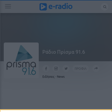
Ράδιο Πρίσμα 91.6
ΠΡΟΦΙΛ
Ειδήσεις
-
News