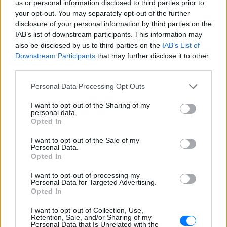
us or personal information disclosed to third parties prior to
your opt-out. You may separately opt-out of the further
Περιγραφή Σταθμού
disclosure of your personal information by third parties on the
IAB’s list of downstream participants. This information may
Ο Rock FM 96.9 είναι ένας από τους πιο ιστορικούς
also be disclosed by us to third parties on the
IAB’s List of
σταθμούς της Αθήνας, εκπέμποντας από το 1989!
Downstream Participants
that may further disclose it to other
Ακούστε στον Rock FM 96.9 τα αγαπημένα σας ροκ
third parties.
κομμάτια απ’ όλες τις εποχές. Ο σταθμός συνεχίζει
σταθερά με το ίδιο όνομα από την αρχή, όνομα που
καθορίζει και την μουσική του ταυτότητα. Χωρίς όμως
Personal Data Processing Opt Outs
να δημιουργεί αυστηρά όρια στην μουσική. Συντονιστείτε
I want to opt-out of the Sharing of my
στον Rock FM 96.9 και στο E-Radio.gr.
personal data.
Opted In
Πρόγραμμα Σταθμού
I want to opt-out of the Sale of my
Personal Data.
Δευτέρας-Παρασκευή
Opted In
07:00 - 10:00 Αλέξανδρος Βραχωρίτης - Τάσος Καρατζής
10:00 - 12:00 Αθηναΐς Νέγκα
I want to opt-out of processing my
13:00 - 15:00 Γιάννης Λεουνάκης
Personal Data for Targeted Advertising.
16:00 - 18:00 Κώστας Ζήκος
Opted In
18:00 - 20:00 Τάσος Χρηστίδης
I want to opt-out of Collection, Use,
Σαββατο
Retention, Sale, and/or Sharing of my
Personal Data that Is Unrelated with the
10:00 - 13:00 Κώστας Ζήκος