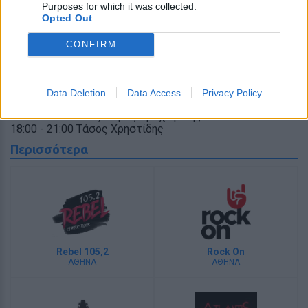
Purposes for which it was collected.
13:00 - 15:00 Γιάννης Λεουνάκης
Opted Out
15:00 - 18:00 Αλέξανδρος Βραχωρίτης
18:00 - 20:00 Τάσος Καρατζής
CONFIRM
22:00 - 23:00 Γιώργος Σειράς
Κυριακή
10:00 - 13:00 Κώστας Ζήκος
Data Deletion
Data Access
Privacy Policy
13:00 - 15:00 Γιάννης Λεουνάκης
15:00 - 18:00 Αλέξανδρος Βραχωρίτης
18:00 - 21:00 Τάσος Χρηστίδης
Περισσότερα
Rebel 105,2
Rock On
ΑΘΗΝΑ
ΑΘΗΝΑ