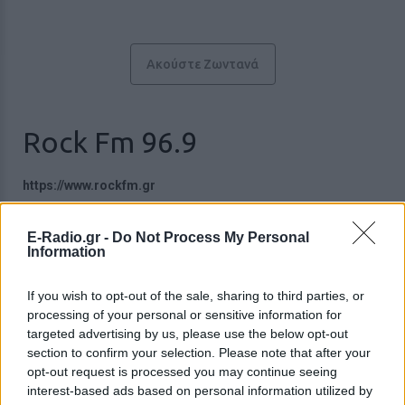
Ακούστε Ζωντανά
Rock Fm 96.9
https://www.rockfm.gr
Ακολουθήστε τον σταθμό στα social media:
Facebook account
E-Radio.gr -
Do Not Process My Personal
Instagram account
Information
Twitter account
Ροκ
-
Adult Rock
,
Alternative Rock
,
Classic Rock
,
Indie
,
Modern
If you wish to opt-out of the sale, sharing to third parties, or
Rock
,
Soft Rock
processing of your personal or sensitive information for
Βιλτανιώτη 36 Κηφισιά, 14564,
Αθήνα
targeted advertising by us, please use the below opt-out
Studio: +30 2106821968
section to confirm your selection. Please note that after your
Fax: +30 2106821229
opt-out request is processed you may continue seeing
-
Director: Αλέξανδρος Βραχωρίτης
interest-based ads based on personal information utilized by