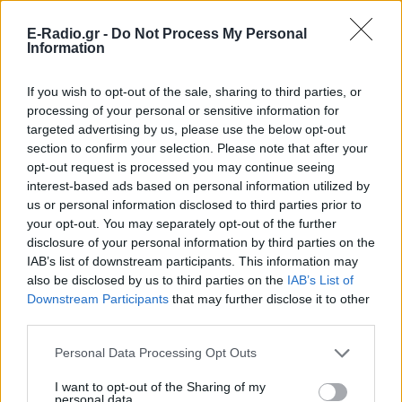
E-Radio.gr -
Do Not Process My Personal
Information
If you wish to opt-out of the sale, sharing to third parties, or
processing of your personal or sensitive information for
targeted advertising by us, please use the below opt-out
section to confirm your selection. Please note that after your
ΣΗΜΕΡΑ
ΡΟΗ
ΠΟΛΙΤΙΣΜΟΣ
opt-out request is processed you may continue seeing
interest-based ads based on personal information utilized by
ΕΙΔΗΣΕΙΣ
us or personal information disclosed to third parties prior to
Μήλος: Οι φωτογραφίες από τον
απεγκλωβισμό 33χρονου τουρίστα που είχε
your opt-out. You may separately opt-out of the further
εγκλωβιστεί σε βράχο 20 μέτρων στη
disclosure of your personal information by third parties on the
Φυριπλάκα
IAB’s list of downstream participants. This information may
also be disclosed by us to third parties on the
IAB’s List of
ΕΙΔΗΣΕΙΣ
Μεταφορές μέσω IRIS και ΑΑΔΕ: Τι ισχύει για
Downstream Participants
that may further disclose it to other
χαρτζιλίκια, δωρεές και γονικές παροχές
third parties.
ΕΙΔΗΣΕΙΣ
Personal Data Processing Opt Outs
Μήλος: Ο χειριστής του ελικοπτέρου που
προσγειώθηκε στο Σαρακήνικο εμφανίστηκε
I want to opt-out of the Sharing of my
στην Αρχή Πολιτικής Αεροπορίας
personal data.