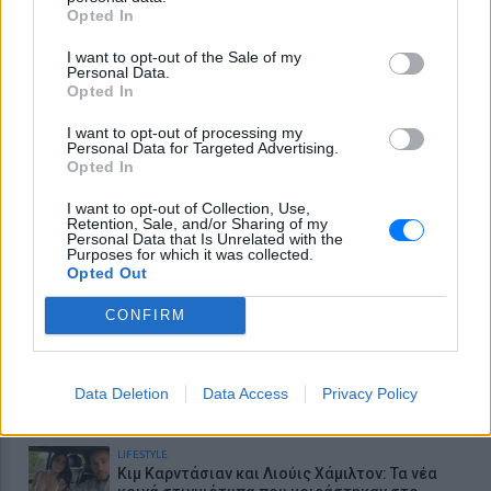
Opted In
ΕΙΔΗΣΕΙΣ
Πέθανε ο Στέλιος Ράμφος
I want to opt-out of the Sale of my
Personal Data.
Opted In
ΕΙΔΗΣΕΙΣ
Νίκος Καλογερόπουλος: Πού και πότε θα
I want to opt-out of processing my
τελεστεί η κηδεία του – Η τελευταία επιθυμία
Personal Data for Targeted Advertising.
που η οικογένεια τίμησε
Opted In
ΕΙΔΗΣΕΙΣ
I want to opt-out of Collection, Use,
Επιτρέπεται να προσπεράσεις περιπολικό; Τι
Retention, Sale, and/or Sharing of my
λέει ο ΚΟΚ που οι περισσότεροι αγνοούν
Personal Data that Is Unrelated with the
Purposes for which it was collected.
Opted Out
ΕΙΔΗΣΕΙΣ
Βενιζέλειο Νοσοκομείο Ηρακλείου: Νέα
κατάρρευση οροφής – Τι διεκδικούν οι
CONFIRM
εργαζόμενοι
LIFESTYLE
Extreme Makeover Home Edition με τον Σπύρο
Data Deletion
Data Access
Privacy Policy
Σούλη: Το νέο trailer του ΑΝΤ1 που μας άφησε
άφωνους
LIFESTYLE
Κιμ Καρντάσιαν και Λιούις Χάμιλτον: Τα νέα