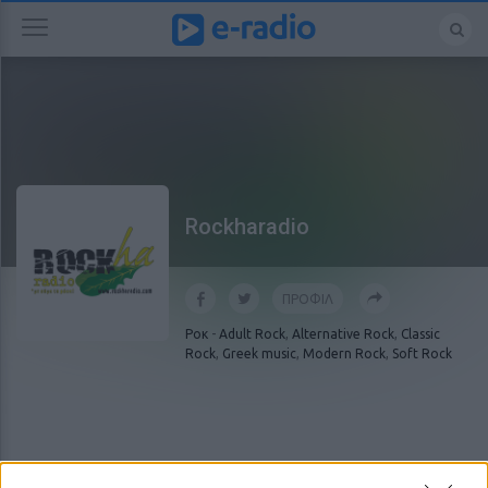
Rockharadio
ΠΡΟΦΙΛ
Ροκ
-
Adult Rock
,
Alternative Rock
,
Classic
Rock
,
Greek music
,
Modern Rock
,
Soft Rock