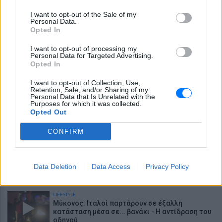
ΕΙΔΗΣΕΙΣ
Συγκλονιστικό βίντεο από χειρουργείο την ώρα
I want to opt-out of the Sale of my
του σεισμού των 7,1R στην Ιαπωνία
Personal Data.
Opted In
ΕΙΔΗΣΕΙΣ
Το φοβερό βίντεο της Αρσεναλ από την νέα
I want to opt-out of processing my
Personal Data for Targeted Advertising.
εντυπωσιακή ασίστ του Χρήστου Τζόλη, δείτε
Opted In
βίντεο
LIFESTYLE
I want to opt-out of Collection, Use,
«Τα κάνετε κάφρους και κτήνη χωρίς
Retention, Sale, and/or Sharing of my
ενσυναίσθηση»: Ο Τάσος Δούσης...δικάζει
Personal Data that Is Unrelated with the
Purposes for which it was collected.
Opted Out
LIFESTYLE
Viral η παρουσιάστρια που αποκοιμήθηκε κατά
CONFIRM
τη διάρκεια δελτίου ειδήσεων
LIFESTYLE
Η Μαριάννα Γεωργαντή είδε τον Γιώργο
Data Deletion
Data Access
Privacy Policy
Φραγκούλη και έμεινε άφωνη: «Καλέ, τι ωραίος
που είναι»
LIFESTYLE
Μύκονος: Ιταλοί παρτάρουν σε έξαλλη
κατάσταση μέσα σε... βανάκι - Η αντίδραση του
οδηγού