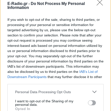
E-Radio.gr -
Do Not Process My Personal
Information
If you wish to opt-out of the sale, sharing to third parties, or
processing of your personal or sensitive information for
targeted advertising by us, please use the below opt-out
section to confirm your selection. Please note that after your
opt-out request is processed you may continue seeing
ΣΗΜΕΡΑ
ΡΟΗ
ΠΟΛΙΤΙΣΜΟΣ
interest-based ads based on personal information utilized by
us or personal information disclosed to third parties prior to
ΕΙΔΗΣΕΙΣ
your opt-out. You may separately opt-out of the further
Σοκ στην Κρήτη: Τουρίστας επιχείρησε να
disclosure of your personal information by third parties on the
χρηματίσει υπάλληλο για του επιτρέψει να
ασελγήσει σε ανήλικη
IAB’s list of downstream participants. This information may
also be disclosed by us to third parties on the
IAB’s List of
ΕΙΔΗΣΕΙΣ
Downstream Participants
that may further disclose it to other
Σέρρες: Βίντεο-ντοκουμέντο από το τροχαίο
δυστύχημα - Βγήκε στο αντίθετο ρεύμα το ΙΧ
third parties.
Personal Data Processing Opt Outs
ΕΙΔΗΣΕΙΣ
Σαρωτικοί έλεγχοι στις παραλίες με drones –
Ποιες περιοχές είχαν τις περισσότερες
I want to opt-out of the Sharing of my
παραβάσεις
personal data.
Opted In