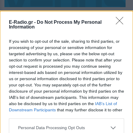
Ακούστε Ζωντανά
E-Radio.gr -
Do Not Process My Personal
Information
If you wish to opt-out of the sale, sharing to third parties, or
Venus Radio 99.3
processing of your personal or sensitive information for
targeted advertising by us, please use the below opt-out
section to confirm your selection. Please note that after your
https://www.venusradio.gr
opt-out request is processed you may continue seeing
Ακολουθήστε τον σταθμό στα social media:
interest-based ads based on personal information utilized by
Facebook account
us or personal information disclosed to third parties prior to
your opt-out. You may separately opt-out of the further
Ξένη & Dance
-
Adult Hits
,
Dance
Ορνός 130, Αγ. Ιωάννης, 84600,
Μύκονος
-
Αιγαίο
disclosure of your personal information by third parties on the
Studio: +30 2289024015
IAB’s list of downstream participants. This information may
Τηλ: +30 6994605000
also be disclosed by us to third parties on the
IAB’s List of
Fax: +30 2289026622
Downstream Participants
that may further disclose it to other
third parties.
Περιγραφή Σταθμού
Personal Data Processing Opt Outs