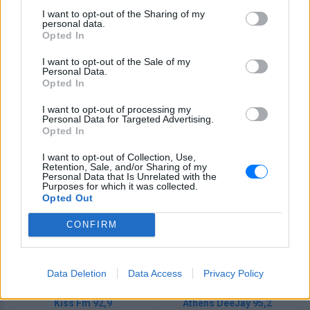
Ο Venus Radio έχει κατακτήσει τις καρδιές των
I want to opt-out of the Sharing of my
ακροατών από το 1989. Εκπέμπει στη Μύκονο
personal data.
επιλεγμένες μουσικές από όλον τον κόσμο για να
Opted In
διασκεδάζει, να ταξιδεύει και να συντροφεύει. Κάθε
Παρασκευή, Σάββατο και Κυριακή (00:00-03:00) το Venus
I want to opt-out of the Sale of my
Radio φιλοξενεί στα decks του τους καλύτερους ξένους
Personal Data.
και Έλληνες dj's, μεταφέροντας τα τελευταία νέα από τη
Opted In
σύγχρονη dance house σκηνή στα ραδιόφωνα των
ακροατών του. Άκουσέ τον και μέσω του E-Radio.gr.
I want to opt-out of processing my
Personal Data for Targeted Advertising.
Opted In
Πρόγραμμα Σταθμού
I want to opt-out of Collection, Use,
-
Retention, Sale, and/or Sharing of my
Personal Data that Is Unrelated with the
Purposes for which it was collected.
Opted Out
Περισσότερα
CONFIRM
Data Deletion
Data Access
Privacy Policy
Kiss Fm 92,9
Athens DeeJay 95,2