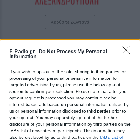
Ακούστε Ζωντανά
Υπάρχω 101.4
E-Radio.gr -
Do Not Process My Personal
Information
https://www.yparxwfm.gr
If you wish to opt-out of the sale, sharing to third parties, or
Ακολουθήστε τον σταθμό στα social media:
processing of your personal or sensitive information for
Facebook account
targeted advertising by us, please use the below opt-out
Ελληνικά Λαϊκά
-
Greek music
section to confirm your selection. Please note that after your
Αλεξανδρούπολη
-
Θράκη
opt-out request is processed you may continue seeing
Studio: +30 2551029100
interest-based ads based on personal information utilized by
Τηλ: +30 6940990100
us or personal information disclosed to third parties prior to
-
your opt-out. You may separately opt-out of the further
Director: Παυλίδης Κωνσταντίνος
disclosure of your personal information by third parties on the
IAB’s list of downstream participants. This information may
Περιγραφή Σταθμού
also be disclosed by us to third parties on the
IAB’s List of