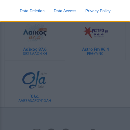
Derti
Λάκκα Σούλι Radio
INTERNET RADIO
INTERNET RADIO
Data Deletion
Data Access
Privacy Policy
Λαϊκός 87,6
Astro Fm 96,4
ΘΕΣΣΑΛΟΝΙΚΗ
ΡΕΘΥΜΝΟ
Όλα
ΑΛΕΞΑΝΔΡΟΥΠΟΛΗ