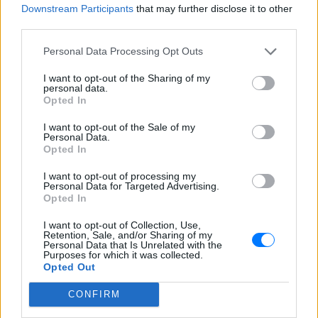
Downstream Participants
that may further disclose it to other
Εκπέμπει από την πανέμορφη Αλέξανδρουπολη σε όλη
third parties.
την Ελλάδα μέσω του E-Radio.gr και χαράσει τη δική του
πορεία στο ελληνικό λαϊκό τραγούδι. Σπάνια μουσικά
Personal Data Processing Opt Outs
αρχεία από δίσκους γραμμοφώνου και δίσκους 33 και 45
στροφών, καθώς και ηχητικά ντοκουμέντα ζωντανών
I want to opt-out of the Sharing of my
μουσικών ηχογραφήσεων και μέσα από στούντιο σε
personal data.
εκτελέσεις Demo από μεγάλους καλλιτέχνες. Με αγάπη
Opted In
στη λαϊκή μουσική και στην ελληνική παράδοση','δηλώνει
κάθε μέρα την αξία του.
I want to opt-out of the Sale of my
Personal Data.
Opted In
Πρόγραμμα Σταθμού
I want to opt-out of processing my
-
Personal Data for Targeted Advertising.
Opted In
Περισσότερα
I want to opt-out of Collection, Use,
Retention, Sale, and/or Sharing of my
Personal Data that Is Unrelated with the
Purposes for which it was collected.
Opted Out
CONFIRM