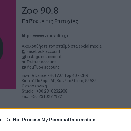
Zoo 90.8
Παίζουμε τις Επιτυχίες
https://www.zooradio.gr
Ακολουθήστε τον σταθμό στα social media:
Facebook account
Instagram account
Twitter account
YouTube account
Ξένη & Dance
-
Hot AC
,
Top 40 / CHR
Κωστή Παλαμά 6Γ, Κων/πολίτικα, 55535,
Θεσσαλονίκη
Studio: +30 2310232908
Fax: +30 2310277972
r -
Do Not Process My Personal Information