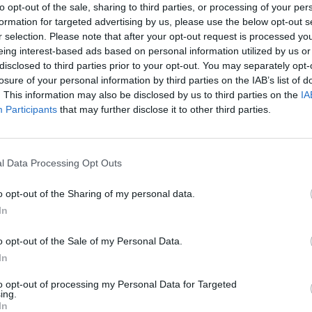
to opt-out of the sale, sharing to third parties, or processing of your per
ς πιο Happy παραγωγούς, ο ZΟΟ 90.8 είναι το Νο1
formation for targeted advertising by us, please use the below opt-out s
ης! Η πιο pop παρέα του ΖΟΟ 90.8 παίζει τις
r selection. Please note that after your opt-out request is processed y
7:00 με Bill Nakis and the Boss Crew In The Morning.
το πιο προβληματικό show της πόλης με τους
eing interest-based ads based on personal information utilized by us or
8 και μέσα από το E-Radio.gr.
disclosed to third parties prior to your opt-out. You may separately opt-
losure of your personal information by third parties on the IAB’s list of
. This information may also be disclosed by us to third parties on the
IA
Participants
that may further disclose it to other third parties.
ss Crew In The Morning (Bill Nakis, Θοδωρής Σκατζ,
Κακούρη)
l Data Processing Opt Outs
 Σοφιανίδης)
 Τοκμακίδης)
o opt-out of the Sharing of my personal data.
γαρίτης Κεχαγιάς, Βασίλης Βαρσάμης, Κατερίνα
In
)
ιαλδώρη)
o opt-out of the Sale of my Personal Data.
In
nd (Εύα Συμεωνίδου)
to opt-out of processing my Personal Data for Targeted
ing.
0 (Πέτρος Σοφιανίδης)
In
ow (Bill Nakis)