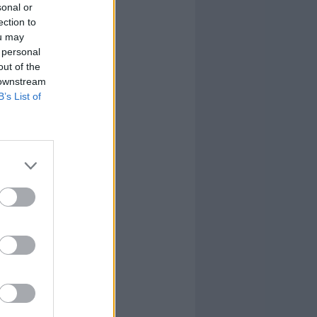
sonal or
ection to
ou may
 personal
out of the
 downstream
B’s List of