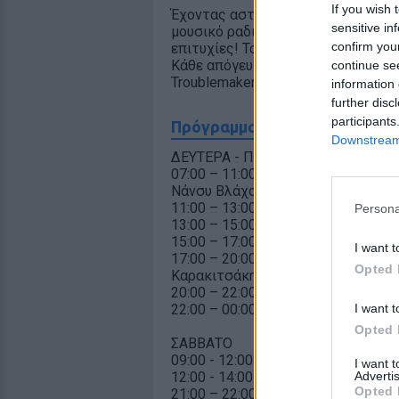
If you wish 
Έχοντας αστείρευτη τρέλα και του
sensitive in
μουσικό ραδιόφωνο της Θεσσαλονίκ
confirm you
επιτυχίες! Το πάρτι ξεκινάει στις 0
Κάθε απόγευμα στις 17:00 ακούτε 
continue se
Troublemakers! Ακούστε τον Zoo 90.
information 
further disc
participants
Πρόγραμμα Σταθμού
Downstream 
ΔΕΥΤΕΡΑ - ΠΑΡΑΣΚΕΥΗ
07:00 – 11:00 Bill Nakis and the Bo
Νάνσυ Βλάχου)
11:00 – 13:00 Coffee Time (Ειρήνη 
Persona
13:00 – 15:00 Lunch Break (Πέτρος
15:00 – 17:00 ZOO Mania (Χρήστος
I want t
17:00 – 20:00 Troublemakers (Μαρ
Opted 
Καρακιτσάκη)
20:00 – 22:00 Zoo Reality (Massimo
22:00 – 00:00 Zoo Nights (Κρίστυ Γ
I want t
Opted 
ΣΑΒΒΑΤΟ
09:00 - 12:00 Zoo Breakfast Weeke
I want 
Advertis
12:00 - 14:00 Thessaloniki's Top 3
Opted 
21:00 – 22:00 Big Boss The Urban Sh