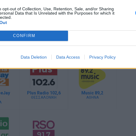
or (Βασίλης Βαρσάμης)
o opt-out of Collection, Use, Retention, Sale, and/or Sharing
Greg
ersonal Data that Is Unrelated with the Purposes for which it
rmin Van Buuren
lected.
Out
CONFIRM
nd (Εύα Συμεωνίδου)
Data Deletion
Data Access
Privacy Policy
eeJay
Plus Radio 102,6
Music 89,2
ΘΕΣΣΑΛΟΝΙΚΗ
ΑΘΗΝΑ
Α