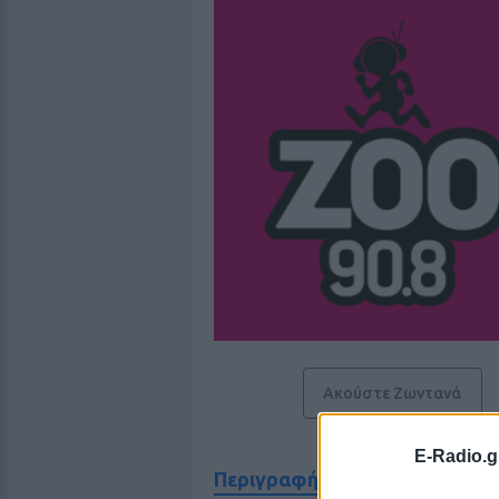
Ακούστε Ζωντανά
E-Radio.g
Περιγραφή Σταθμού