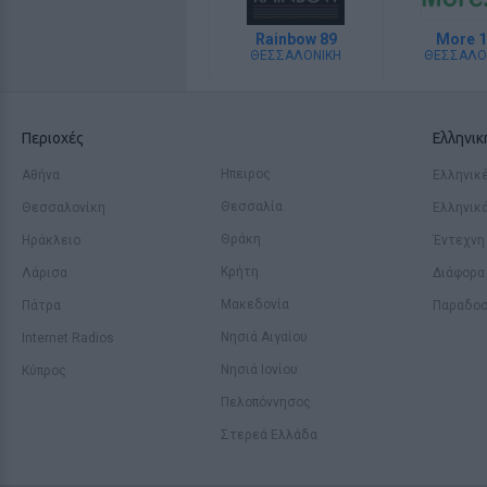
Rainbow 89
More 1
ΘΕΣΣΑΛΟΝΙΚΗ
ΘΕΣΣΑΛΟ
Περιοχές
Ελληνι
Ηπειρος
Αθήνα
Ελληνικέ
Θεσσαλία
Θεσσαλονίκη
Ελληνικ
Θράκη
Ηράκλειο
Έντεχνη
Κρήτη
Λάρισα
Διάφορα
Μακεδονία
Πάτρα
Παραδοσ
Νησιά Αιγαίου
Internet Radios
Νησιά Ιονίου
Κύπρος
Πελοπόννησος
Στερεά Ελλάδα