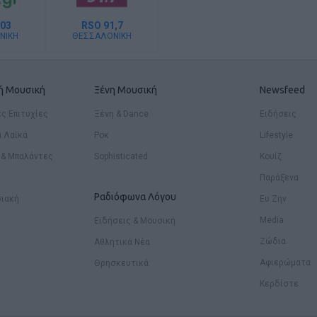
03
RSO 91,7
ΝΙΚΗ
ΘΕΣΣΑΛΟΝΙΚΗ
κή Μουσική
Ξένη Μουσική
Newsfeed
ς Επιτυχίες
Ξένη & Dance
Ειδήσεις
ά Λαϊκά
Ροκ
Lifestyle
 & Μπαλάντες
Sophisticated
Κουίζ
Παράξενα
Ραδιόφωνα Λόγου
ιακή
Ευ Ζην
Media
Ειδήσεις & Μουσική
Ζώδια
Αθλητικά Νέα
Αφιερώματα
Θρησκευτικά
Κερδίστε