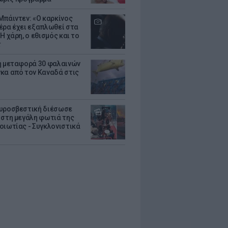
Μπάιντεν: «Ο καρκίνος
έρα έχει εξαπλωθεί στα
Η χάρη, ο εθισμός και το
τ
ή μεταφορά 30 φαλαινών
κα από τον Καναδά στις
υροσβεστική διέσωσε
 στη μεγάλη φωτιά της
οιωτίας - Συγκλονιστικά