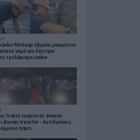
LE
ύκλιν Μπέκαμ έβρασε μακαρόνια
ασσινό νερό και δέχτηκε
το τρολάρισμα online
Σ
ς: Ιταλοί τουρίστες έκαναν
 βανάκι transfer - Αντιδράσεις
 ξέφρενο πάρτι