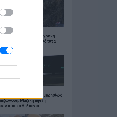
Σ
 στον Λυκαβηττό: Σε 57χρονη
 ανήκει η σορός - Πιθανότατα
από ύψος
Σ
πό 45.000 διελεύσεις ημερησίως
Ευζώνους: Μαζική άφιξη
τών από τα Βαλκάνια