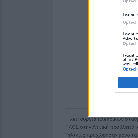
Opted 
I want t
Opted 
I want 
Advertis
Opted 
I want t
of my P
was col
Opted 
Η λειτουργία πλευρικών σταθ
ΠΑΘΕ στην Αττική προβλεπότα
Τελικώς προχώρησαν μόνο τα 