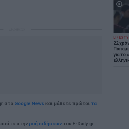
ΔΙΑΦΗΜΙΣΗ
LIFESTY
22 χρό
Παπαμι
για το
ελληνι
gr στο
Google News
και μάθετε πρώτοι
τα
 μπείτε στην
ροή ειδήσεων
του E-Daily.gr