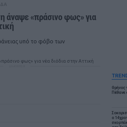
ΑΔΑ
 άναψε «πράσινο φως» για 
τική
ράνειας υπό το φόβο των
ΔΙΑΦΗΜΙΣΗ
TREN
Θρήνος γ
Πέθανε 
Σοκαρισ
ο 14χρον
σκορπάε