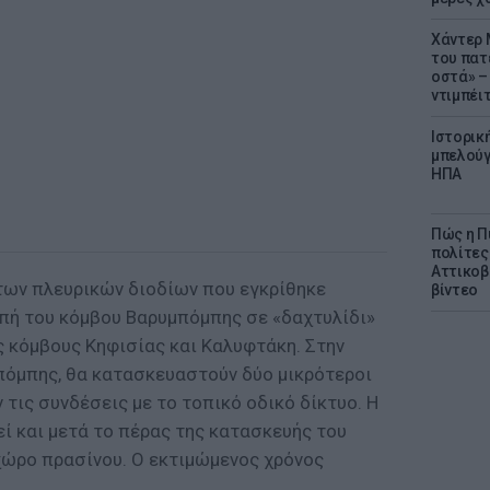
Χάντερ 
του πατ
οστά» – 
ντιμπέι
Ιστορικ
μπελούγ
ΗΠΑ
Πώς η Π
πολίτες
Αττικοβ
 των πλευρικών διοδίων που εγκρίθηκε
βίντεο
πή του κόμβου Βαρυμπόμπης σε «δαχτυλίδι»
 κόμβους Κηφισίας και Καλυφτάκη. Στην
όμπης, θα κατασκευαστούν δύο μικρότεροι
 τις συνδέσεις με το τοπικό οδικό δίκτυο. Η
ί και μετά το πέρας της κατασκευής του
χώρο πρασίνου. Ο εκτιμώμενος χρόνος