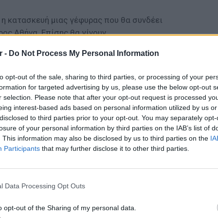
 η κατασκευή μιας γέφυρας που θα συνδέει
ρος Αθήνα. Επίσης θα γίνουν
ς στον κόμβο Καλυφτάκη.
r -
Do Not Process My Personal Information
είχε προκαλέσει πλήθος αντιδράσεων από το
to opt-out of the sale, sharing to third parties, or processing of your per
αι της Τοπικής Αυτοδιοίκησης, με
formation for targeted advertising by us, please use the below opt-out s
ασίες και τις έντονες επικρίσεις κατά της
r selection. Please note that after your opt-out request is processed y
Ρένας Δούρου, στη διάρκεια συνεδρίασης του
eing interest-based ads based on personal information utilized by us or
τικής. Αντιθέσεις επίσης είχαν εκφραστεί
disclosed to third parties prior to your opt-out. You may separately opt-
losure of your personal information by third parties on the IAB’s list of
φισιάς και Διονύσου, με τα δημοτικά
. This information may also be disclosed by us to third parties on the
IA
 δήμων να βγάζουν αρνητικές
Participants
that may further disclose it to other third parties.
ΕΙΔΗΣΕΙ
ΔΙΑΦΗΜΙΣΗ
Καιρός 
48 ώρε
l Data Processing Opt Outs
συναγε
o opt-out of the Sharing of my personal data.