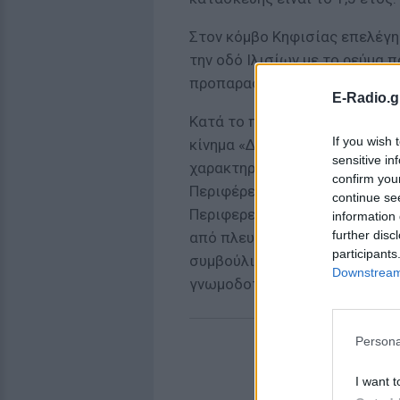
Στον κόμβο Κηφισίας επελέγη
την οδό Ιλισίων με το ρεύμα π
προπαρασκευαστικές εργασίε
E-Radio.g
Κατά το παρελθόν το σχέδιο 
If you wish 
κίνημα «Δεν Πληρώνω», αλλά κ
sensitive in
χαρακτηριστικές τις αποδοκιμ
confirm you
Περιφέρειας Αττικής και της 
continue se
Περιφερειακού Συμβουλίου Ατ
information 
further disc
από πλευράς των δημάρχων Κη
participants
συμβούλια των συγκεκριμένων
Downstream 
γνωμοδοτήσεις.
Persona
I want t