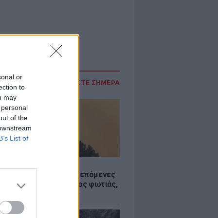
sonal or
ΔΙΑΒΑΣΤΕ ΣΗΜΕΡΑ
ection to
ou may
 personal
out of the
 downstream
B’s List of
Σ
«hot – dry – windy» τις επόμενες
ς: Αυξημένος ο κίνδυνος φωτιάς,
ρμός σε 6 περιφέρειες