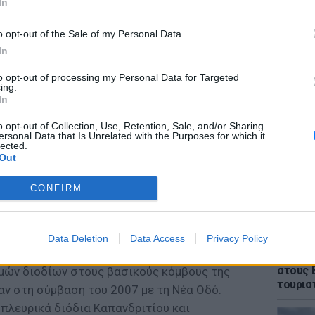
In
o opt-out of the Sale of my Personal Data.
In
to opt-out of processing my Personal Data for Targeted
ΕΙΔΗΣΕΙ
ing.
Θρίλερ
In
γυναίκα
έπεσε 
o opt-out of Collection, Use, Retention, Sale, and/or Sharing
ersonal Data that Is Unrelated with the Purposes for which it
lected.
Out
CONFIRM
Data Deletion
Data Access
Privacy Policy
ΕΙΔΗΣΕΙ
Πάνω α
στους 
μών διοδίων στους βασικούς κόμβους της
τουρισ
ν στη σύμβαση του 2007 με τη Νέα Οδό.
πλευρικά διόδια Καπανδριτίου και