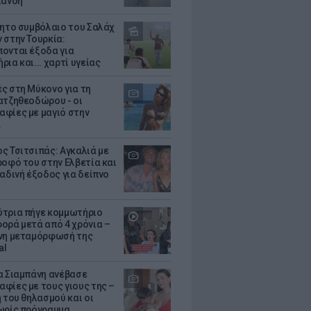
λάνδη
θητο συμβόλαιο του Σαλάχ
 στην Τουρκία:
ονται έξοδα για
ια και... χαρτί υγείας
ς στη Μύκονο για τη
ατζηθεοδώρου - οι
φίες με μαγιό στην
α
ς Τσιτσιπάς: Αγκαλιά με
ροφό του στην Ελβετία και
ραδινή έξοδος για δείπνο
τρια πήγε κομμωτήριο
ορά μετά από 4 χρόνια –
νη μεταμόρφωσή της
al
α Σιαμπάνη ανέβασε
φίες με τους γιους της –
 του θηλασμού και οι
ωρίς πρόγραμμα