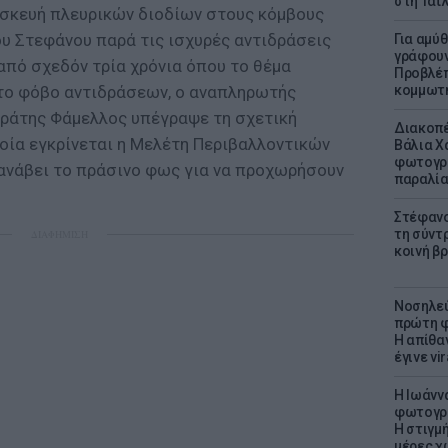
στη Ταϊ
τασκευή πλευρικών διοδίων στους κόμβους
ου Στεφάνου παρά τις ισχυρές αντιδράσεις
Για αμύ
γράφουν
από σχεδόν τρία χρόνια όπου το θέμα
Προβλέπ
 το φόβο αντιδράσεων, ο αναπληρωτής
κομμωτήρ
ράτης Φάμελλος υπέγραψε τη σχετική
Διακοπέ
οία εγκρίνεται η Μελέτη Περιβαλλοντικών
Βάλια Χ
φωτογρα
ανάβει το πράσινο φως για να προχωρήσουν
παραλί
Στέφανο
τη σύντ
ΔΙΑΦΗΜΙΣΗ
κοινή β
Νοσηλεύ
πρώτη φ
Η απίθα
έγινε vir
H Ιωάνν
φωτογρα
Η στιγμή
μέρες χ