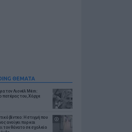
DING ΘΕΜΑΤΑ
ια τον Λιονέλ Μέσι:
ο πατέρας του, Χόρχε
τικό βίντεο: Η στιγμή που
ος ανοίγει πυρ και
ι τον θάνατο σε σχολείο