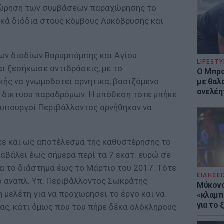
εώρηση των συμβάσεων παραχώρησης το
κά διόδια στους κόμβους Λυκόβρυσης και
ων διοδίων Βαρυμπόμπης και Αγίου
LIFESTY
αι ξεσήκωσε αντιδράσεις, με το
Ο Μπρο
κής να γνωμοδοτεί αρνητικά, βασιζόμενο
με θαλ
ανελέη
 δικτύου παραδρόμων. Η υπόθεση τότε μπήκε
 υπουργοί Περιβάλλοντος αρνήθηκαν να
κε και ως αποτέλεσμα της καθυστέρησης το
αβάλει έως σήμερα περί τα 7 εκατ. ευρώ σε
α το διάστημα έως το Μάρτιο του 2017. Τότε
ΕΙΔΗΣΕΙ
ο αναπλ. Υπ. Περιβάλλοντος Σωκράτης
Μύκονο
 μελέτη για να προχωρήσει το έργο και να
«κλαμπ»
για το
ας, κάτι όμως που του πήρε δέκα ολόκληρους