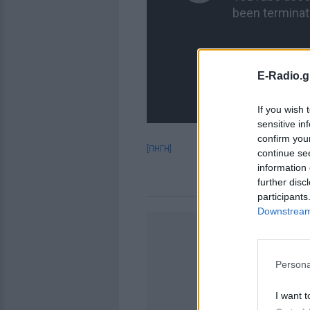
E-Radio.g
If you wish 
sensitive in
confirm you
[ΠΗΓΗ]
continue se
information 
further disc
participants
Downstream 
Persona
I want t