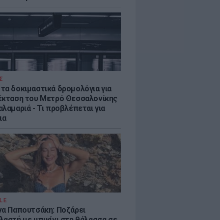
Σ
τα δοκιμαστικά δρομολόγια για
έκταση του Μετρό Θεσσαλονίκης
λαμαριά - Τι προβλέπεται για
ια
LE
να Παπουτσάκη: Ποζάρει
λαστή με μπικίνι στη θάλασσα σε