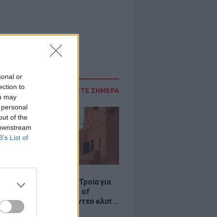
sonal or
ection to
ΔΙΑΒΑΣΤΕ ΣΗΜΕΡΑ
ou may
 personal
out of the
 downstream
B’s List of
LE
κινό χωριό που έγινε Τροία για
an, Yunkai για το Game of
 και σκηνικό για το βίντεο κλιπ ...
νδή