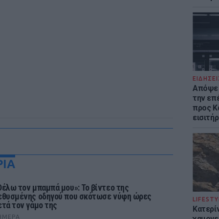
ΕΙΔΗΣΕΙ
Απόψε 
την επ
προς Κα
εισιτήρ
ΡΙΑ
Θέλω τον μπαμπά μου»: Το βίντεο της
εθυσμένης οδηγού που σκότωσε νύφη ώρες
LIFESTY
ετά τον γάμο της
Κατερί
ΉΜΕΡΑ
χαμογε