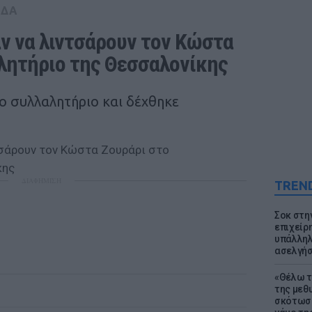
ΑΔΑ
ν να λιντσάρουν τον Κώστα 
λητήριο της Θεσσαλονίκης
ο συλλαλητήριο και δέχθηκε
ΔΙΑΦΗΜΙΣΗ
TREN
Σοκ στη
επιχείρ
υπάλληλ
ασελγήσ
«Θέλω τ
της μεθ
σκότωσε