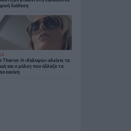
ιρινή διάθεση
LE
e Theron: Η «Καλυψώ» κλείνει τα
ζωή και ο ρόλος που άλλαξε τα
ια εκείνη