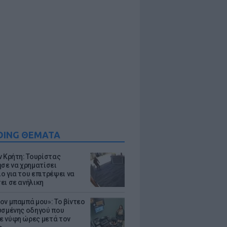
DING ΘΕΜΑΤΑ
ν Κρήτη: Τουρίστας
ησε να χρηματίσει
ο για του επιτρέψει να
ει σε ανήλικη
ον μπαμπά μου»: Το βίντεο
υσμένης οδηγού που
 νύφη ώρες μετά τον