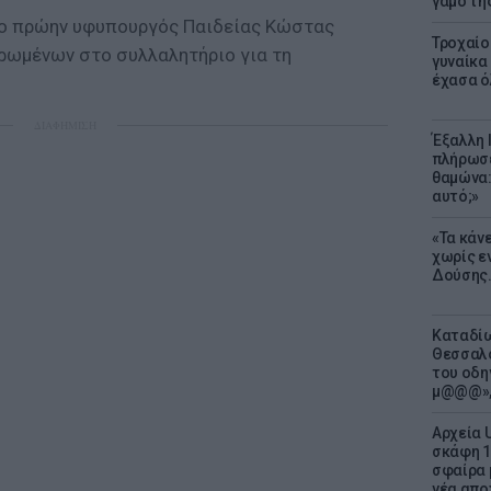
γάμο τη
 ο πρώην υφυπουργός Παιδείας Κώστας
Τροχαίο
ρωμένων στο συλλαλητήριο για τη
γυναίκα 
έχασα ό
ΔΙΑΦΗΜΙΣΗ
Έξαλλη 
πλήρωσε
θαμώνα:
αυτό;»
«Τα κάν
χωρίς ε
Δούσης.
Καταδίω
Θεσσαλο
του οδη
μ@@@»,
Αρχεία 
σκάφη 1
σφαίρα 
νέα απο