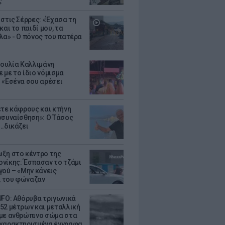
ς
 στις Σέρρες: «Έχασα τη
και το παιδί μου, τα
λα» - Ο πόνος του πατέρα
Ιουλία Καλλιμάνη
 με το ίδιο νόμισμα
 «Εσένα σου αρέσει
ετε κάφρους και κτήνη
νσυναίσθηση»: Ο Τάσος
..δικάζει
ξη στο κέντρο της
νίκης: Έσπασαν το τζάμι
γού – «Μην κάνεις
 του φώναζαν
UFO: Αθόρυβα τριγωνικά
52 μέτρων και μεταλλική
με ανθρώπινο σώμα στα
χαρακτηρισμένα έγγραφα