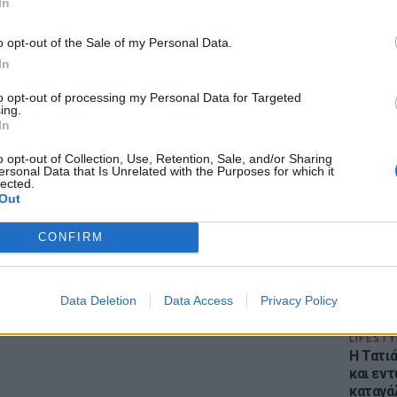
In
o opt-out of the Sale of my Personal Data.
In
gr στο
Google News
και μάθετε πρώτοι
τα
to opt-out of processing my Personal Data for Targeted
ing.
In
ΕΙΔΗΣΕΙ
 μπείτε στην
ροή ειδήσεων
του E-Daily.gr
Φωτιά 
o opt-out of Collection, Use, Retention, Sale, and/or Sharing
ersonal Data that Is Unrelated with the Purposes for which it
Στεφάνι
r και στο Instagram
lected.
εκκένω
Out
ΔΙΑΦΗΜΙΣΗ
CONFIRM
Data Deletion
Data Access
Privacy Policy
LIFESTY
Η Τατι
και εν
καταγά