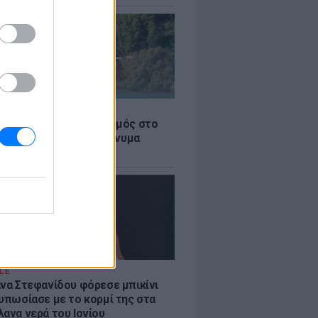
Σ
στην Κόρινθο: Συναγερμός στο
 - Εναέρια μέσα και μήνυμα
σης από το 112
LE
άνα Στεφανίδου φόρεσε μπικίνι
τυπωσίασε με το κορμί της στα
λανα νερά του Ιονίου