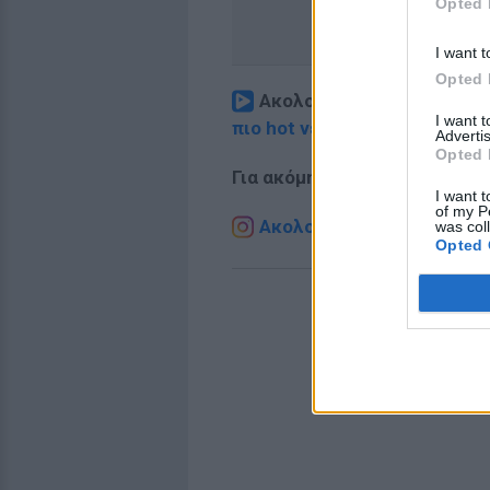
Opted 
I want t
Opted 
Ακολουθήστε το E-Radio.
I want 
πιο hot νέα
.
Advertis
Opted 
Για ακόμη περισσότερα
νέα
,
I want t
of my P
Ακολουθήστε το E-Radio.g
was col
Opted 