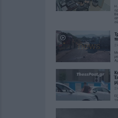
Η 
ορ
Be
απ
σ
Τ
π
Σ
Μη
με
Αμ
Κ
Έ
μ
Σ
Εξ
το