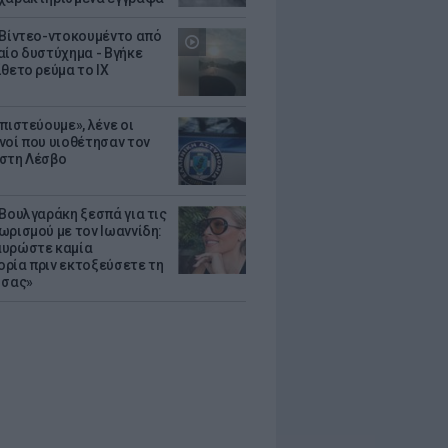
 Βίντεο-ντοκουμέντο από
αίο δυστύχημα - Βγήκε
ίθετο ρεύμα το ΙΧ
πιστεύουμε», λένε οι
νοί που υιοθέτησαν τον
στη Λέσβο
 Βουλγαράκη ξεσπά για τις
ωρισμού με τον Ιωαννίδη:
υρώστε καμία
ρία πριν εκτοξεύσετε τη
 σας»