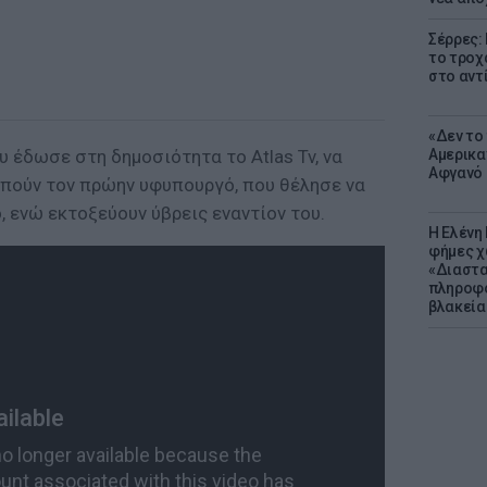
Σέρρες:
το τροχ
στο αντ
«Δεν το 
 έδωσε στη δημοσιότητα το Atlas Tv, να
Αμερικα
Αφγανό 
υπούν τον πρώην υφυπουργό, που θέλησε να
 ενώ εκτοξεύουν ύβρεις εναντίον του.
Η Ελένη
φήμες χ
«Διαστα
πληροφο
βλακεία