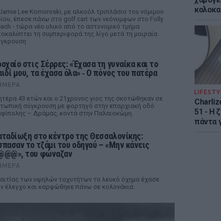
καλοκα
Jamie Lee Komoroski, με αλκοόλ τριπλάσιο του νόμιμου
ίου, έπεσε πάνω στο golf cart των νεόνυμφων στο Folly
ach - τώρα νέο υλικό από το αστυνομικό τμήμα
οκαλύπτει τη συμπεριφορά της λίγο μετά τη μοιραία
ύγκρουση
ροχαίο στις Σέρρες: «Έχασα τη γυναίκα και το
αιδί μου, τα έχασα όλα» ‑ Ο πόνος του πατέρα
ΉΜΕΡΑ
LIFESTY
τέρα 43 ετών και ο 21χρονος γιος της σκοτώθηκαν σε
Charliz
τωπική σύγκρουση με φορτηγό στην επαρχιακή οδό
51 - H 
φίπολης – Δράμας, κοντά στην Παλαιοκώμη.
πάντα γ
αταδίωξη στο κέντρο της Θεσσαλονίκης:
σπασαν το τζάμι του οδηγού – «Μην κάνεις
@@@», του φώναζαν
ΉΜΕΡΑ
αιτίας των υψηλών ταχυτήτων το λευκό όχημα έχασε
ν έλεγχο και καρφώθηκε πάνω σε κολονάκια.