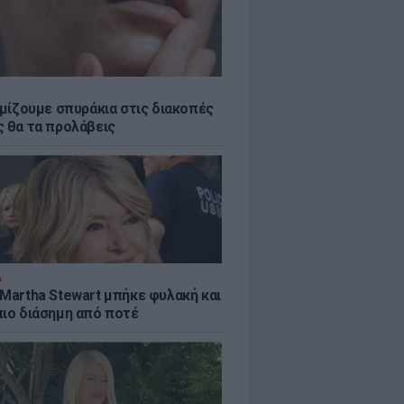
εμίζουμε σπυράκια στις διακοπές
ς θα τα προλάβεις
Α
 Martha Stewart μπήκε φυλακή και
πιο διάσημη από ποτέ