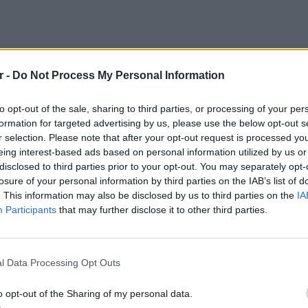
r -
Do Not Process My Personal Information
to opt-out of the sale, sharing to third parties, or processing of your per
formation for targeted advertising by us, please use the below opt-out s
r selection. Please note that after your opt-out request is processed y
eing interest-based ads based on personal information utilized by us or
disclosed to third parties prior to your opt-out. You may separately opt-
losure of your personal information by third parties on the IAB’s list of
. This information may also be disclosed by us to third parties on the
IA
Participants
that may further disclose it to other third parties.
πλήξεις, καθώς εντός των ημερών αναμένεται
LIFESTY
ι η Κωνσταντίνα Σπυροπούλου. Μαζί με τη
Οι συν
l Data Processing Opt Outs
α μπει κι ακόμα ένα άτομο, που θα πάει
εισιτήρ
τις τιμ
o opt-out of the Sharing of my personal data.