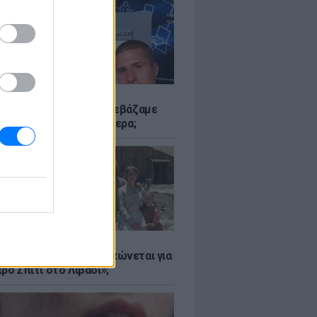
Α
αν το Napster που κατεβάζαμε
 - Πού βρίσκονται σήμερα;
Α
er: Γιατί η Αμερική τσακώνεται για
ρό Σπίτι στο Λιβάδι»;