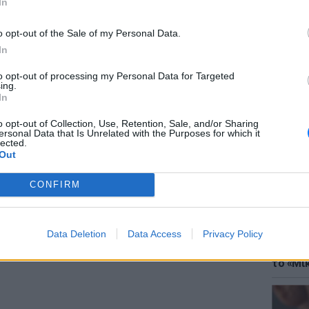
In
 στον εξωτικό Άγιο Δομίνικο και ρίχτηκαν
ους ένας: η νίκη. Οι πρώτες μέρες στο
o opt-out of the Sale of my Personal Data.
οι δυσκολότερες για τους περισσότερους,
In
ύν στη νέα τους καθημερινότητα. Ο
to opt-out of processing my Personal Data for Targeted
ναι μεγάλος αν και γνωρίζουν πολύ καλά πως
ing.
ΘΕΜΑΤ
 που θα αντιμετωπίζουν θα δυσχεραίνουν την
In
Έφτιαξ
μουσική
o opt-out of Collection, Use, Retention, Sale, and/or Sharing
ersonal Data that Is Unrelated with the Purposes for which it
lected.
Out
Δαλάκα, Γιάννης Δρυμωνάκος, ,Στέλιος
CONFIRM
ς, Ξένια –REC, Νάσος Παπαργυρόπουλος,
αμαρίνου, Γιάννης Τσίλης, Όλγα Φαρμάκη,
ατζίδου.
Data Deletion
Data Access
Privacy Policy
ΘΕΜΑΤ
Explain
ΔΙΑΦΗΜΙΣΗ
το «Μικ