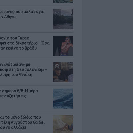
έκτονας που άλλαξε για
ην Αθήνα
ονία του Tupac
φει στο δικαστήριο – Όσα
αν εκείνο το βράδυ
Τον «γάζωσαν» με
κοφ στη Θεσσαλονίκη» –
λυψη του Ψινάκη
 σήμερα 6/8: Η μέρα
τις συζητήσεις
ναι το μόνο ζώδιο που
α τέλη Αυγούστου θα δει
του να αλλάζει