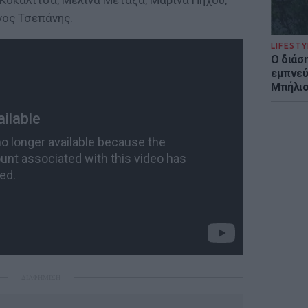
Κοκαλίτσα, Μελίνα Μεταξά, Μαρίνα Πήχου,
νος Τσεπάνης.
LIFESTY
Ο διάσ
εμπνεύ
Μπήλιο
ΔΙΑΦΗΜΙΣΗ