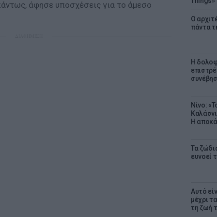
Things»
 πάντως, άφησε υποσχέσεις για το άμεσο
Ο αρχιτ
πάντα τ
ΔΙΑΦΗΜΙΣΗ
Η δολοφ
επιστρέ
συνέβησ
Νίνο: «
Καλάσνι
Η αποκά
Τα ζώδια
ευνοεί 
Αυτό εί
μέχρι τ
τη ζωή 