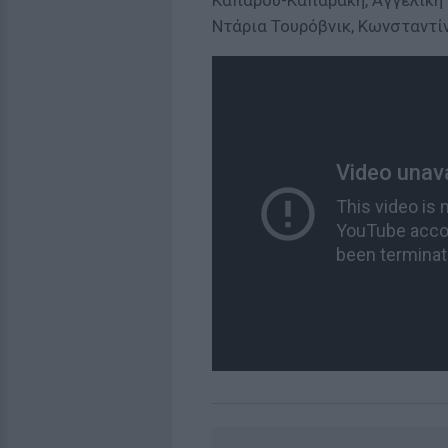
Καπάρου-Καπαράκη, Αγγελική 
Ντάρια Τουρόβνικ, Κωνσταντί