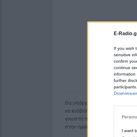
E-Radio.g
If you wish 
sensitive in
confirm you
continue se
information 
further disc
participants
Downstream 
Θα υπάρχουν, ωστόσο, και εκ
να εισβάλλει στο παιχνίδι κα
Persona
γνωστή παρουσιάστρια όμως, θ
στην ομάδα των Μαχητών!
I want t