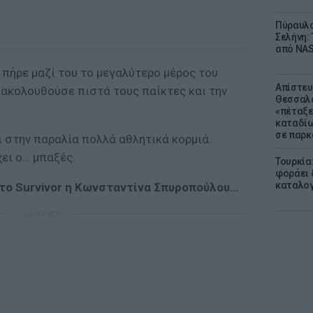
Πύραυλο
Σελήνη: 
από NAS
r πήρε μαζί του το μεγαλύτερο μέρος του
Απίστευ
 ακολουθούσε πιστά τους παίκτες και την
Θεσσαλο
«πέταξε
καταδίω
σε παρκ
 στην παραλία πολλά αθλητικά κορμιά.
χει ο… μπαξές.
Τουρκία
φοράει δ
καταλογ
το Survivor η Κωνσταντίνα Σπυροπούλου…
ΔΙΑΦΗΜΙΣΗ