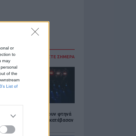
sonal or
ection to
ΔΙΑΒΑΣΤΕ ΣΗΜΕΡΑ
ou may
 personal
out of the
 downstream
B’s List of
LE
αυλίες επιτέλους βγάζουν φτηνά
ια - Ποιοι καλλιτέχνες κατέβασαν
ές