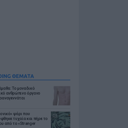
DING ΘΕΜΑΤΑ
έμαθα: Το μοναδικό
κό ανθρώπινο όργανο
οαναγεννάται
μονικό» ψάρι που
φθηκε τυχαία και πήρε το
ου από το «Stranger