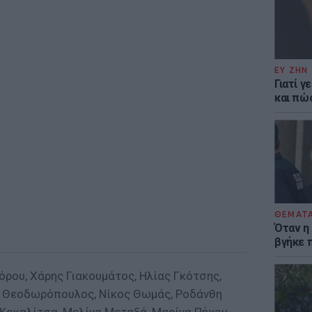
ΕΥ ΖΗΝ
Γιατί γ
και πώ
ΘΕΜΑΤ
Όταν η
βγήκε 
όρου, Χάρης Γιακουμάτος, Ηλίας Γκότσης,
ς Θεοδωρόπουλος, Νίκος Θωμάς, Ροδάνθη