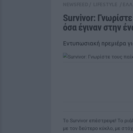
NEWSFEED
/
LIFESTYLE
/
ΕΛΛ
Survivor: Γνωρίστε 
όσα έγιναν στην έ
Εντυπωσιακή πρεμιέρα για
Το Survivor επέστρεψε! Το ρι
με τον δεύτερο κύκλο, με στό