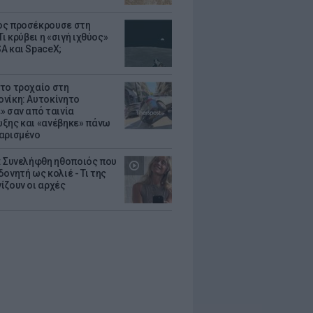
ς προσέκρουσε στη
Τι κρύβει η «σιγή ιχθύος»
A και SpaceX;
το τροχαίο στη
νίκη: Αυτοκίνητο
» σαν από ταινία
ξης και «ανέβηκε» πάνω
αρισμένο
: Συνελήφθη ηθοποιός που
oνητή ως κολιέ - Τι της
ίζουν οι αρχές