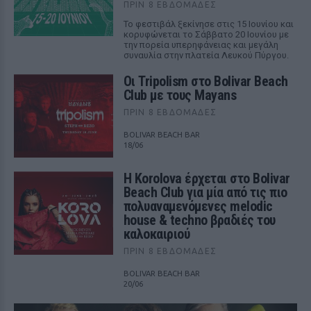
ΠΡΙΝ 8 ΕΒΔΟΜΆΔΕΣ
Το φεστιβάλ ξεκίνησε στις 15 Ιουνίου και
κορυφώνεται το Σάββατο 20 Ιουνίου με
την πορεία υπερηφάνειας και μεγάλη
συναυλία στην πλατεία Λευκού Πύργου.
Οι Tripolism στο Bolivar Beach
Club με τους Mayans
ΠΡΙΝ 8 ΕΒΔΟΜΆΔΕΣ
BOLIVAR BEACH BAR
18/06
Η Korolova έρχεται στο Bolivar
Beach Club για μία από τις πιο
πολυαναμενόμενες melodic
house & techno βραδιές του
καλοκαιριού
ΠΡΙΝ 8 ΕΒΔΟΜΆΔΕΣ
BOLIVAR BEACH BAR
20/06