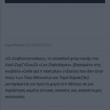
ΔΙΑΦΗΜΙΣΗ
Δημοσίευση 22/1/2018 | 17:27
«Οι Διαβολογυναίκες», το κλασσικό φιλμ-νουάρ του
Ανρί-Ζορζ Κλουζό «Les Diaboliques» (βασισμένο στη
νουβέλα «Celle qui n' etait plus» («Εκείνη που δεν ήταν
πια») των Πιερ Μπουαλώ και Τομά Ναρσεζάκ)
μεταφέρεται για πρώτη φορά στο θέατρο σε μια
παράσταση γεμάτη ένταση, σασπένς και αναπάντεχες
ανατροπές.
ΔΙΑΦΗΜΙΣΗ