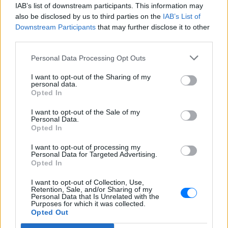
IAB’s list of downstream participants. This information may
also be disclosed by us to third parties on the
IAB’s List of
ΣΤΗΝ ΙΔΙΑ ΚΑΤΗΓΟΡΙΑ
Downstream Participants
that may further disclose it to other
third parties.
«Κάθε Τρίτη με τον Μόρι»: Η
μεγάλη θεατρική επιτυχία
Personal Data Processing Opt Outs
επιστρέφει στο Θέατρο Ιλίσια
ΠΡΙΝ 7 ΕΒΔΟΜΆΔΕΣ
I want to opt-out of the Sharing of my
personal data.
Ένα έργο των Jeffrey Hatcher & Mitch
Opted In
Albom
I want to opt-out of the Sale of my
11ο Edessa Short Film Festival:
Personal Data.
Η μαγεία του κινηματογράφου
Opted In
επιστρέφει στην πόλη των
νερών
I want to opt-out of processing my
Personal Data for Targeted Advertising.
ΠΡΙΝ 7 ΕΒΔΟΜΆΔΕΣ
Opted In
4 & 5 Ιουλίου 2026 - Cine Καταρράκτες,
Περιοχή Μύλοι, Έδεσσα - Είσοδος
I want to opt-out of Collection, Use,
Ελεύθερη
Retention, Sale, and/or Sharing of my
Personal Data that Is Unrelated with the
Purposes for which it was collected.
Οι Σκιαδαρέσες στο Φεστιβάλ
Opted Out
Μονής Λαζαριστών: Μια βραδιά