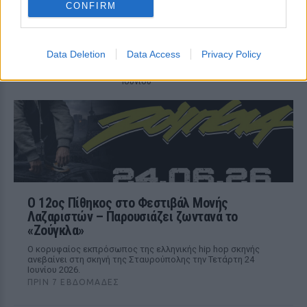
γεμάτη μουσική, χιούμορ και
CONFIRM
αυθεντική ενέργεια
ΠΡΙΝ 7 ΕΒΔΟΜΆΔΕΣ
Το αγαπημένο μουσικό σχήμα επιστρέφει
Data Deletion
Data Access
Privacy Policy
στη Θεσσαλονίκη για μια μεγάλη
καλοκαιρινή συναυλία την Πέμπτη 25
Ιουνίου
Ο 12ος Πίθηκος στο Φεστιβάλ Μονής
Λαζαριστών – Παρουσιάζει ζωντανά το
«Ζούγκλα»
Ο κορυφαίος εκπρόσωπος της ελληνικής hip hop σκηνής
ανεβαίνει στη σκηνή της Σταυρούπολης την Τετάρτη 24
Ιουνίου 2026.
ΠΡΙΝ 7 ΕΒΔΟΜΆΔΕΣ