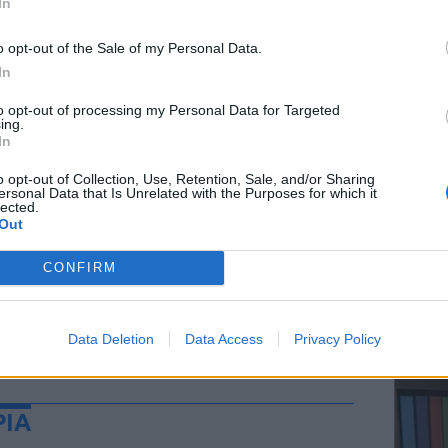
In
o opt-out of the Sale of my Personal Data.
In
ΕΥ ΖΗΝ
to opt-out of processing my Personal Data for Targeted
Ελληνικ
ing.
scramb
In
o opt-out of Collection, Use, Retention, Sale, and/or Sharing
ersonal Data that Is Unrelated with the Purposes for which it
lected.
Out
CONFIRM
ΚΕΡΔΙΣ
Καλοκα
Data Deletion
Data Access
Privacy Policy
τα μεγ
ΡΙΑ