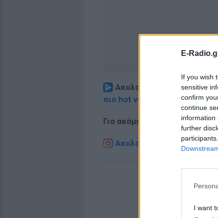
E-Radio.g
If you wish 
Ακολουθήστε το E-Radio.
sensitive in
confirm you
πιο hot νέα
.
continue se
information 
Για ακόμη περισσότερα
νέα
,
further disc
participants
Ακολουθήστε το E-Radio.g
Downstream 
Persona
I want t