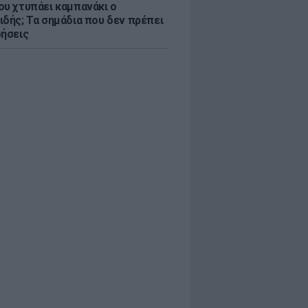
ου χτυπάει καμπανάκι ο
ιδής; Τα σημάδια που δεν πρέπει
οήσεις