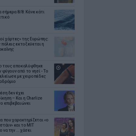
 σήμερα 8/8: Κάνε κάτι
ετικό
κοί χάρτες» της Ευρώπης:
ς πόλεις εκτοξεύεται η
οκαΐνης
ο τους αποκαλύφθηκε
ν φύγουν από το νησί - Το
τελείωσε με χειροπέδες
οδρόμιο
έση δεν έχει
κηση – Και η Charlize
το επιβεβαιώνει
κα που χαρακτηρίζεται «ο
στάιν» και το MIT
 να την ... χάσει