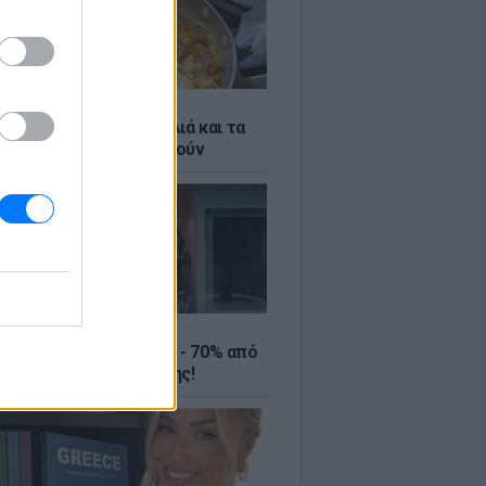
ό γιαούρτι: Μία κουταλιά και τα
led eggs θα απογειωθούν
ΤΕ
ιρινές εκπτώσεις έως - 70% από
αλύτερα eshops ένδυσης!