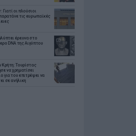
r: Γιατί οι πλούσιοι
 παρατάνε τις ευρωπαϊκές
ειες
αλύπτει έρευνα στο
ερο DNA της Αιγύπτου
ν Κρήτη: Τουρίστας
ησε να χρηματίσει
ο για του επιτρέψει να
ει σε ανήλικη