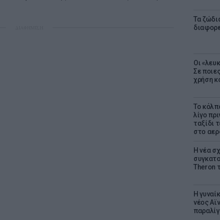
Τα ζώδια
διαφορ
ΔΙΑΦΗΜΙΣΗ
Οι «λευ
Σε ποιε
χρήση κ
Το κόλπ
λίγο πρι
ταξίδι 
στο αερ
Η νέα σχ
συγκατοί
Theron 
Η γυναί
νέος Αϊν
παραλίγο