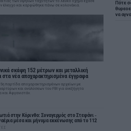
αιτίας των υψηλών ταχυτήτων το λευκό όχημα έχασε
Πότε σ
ν έλεγχο και καρφώθηκε πάνω σε κολονάκια.
θυρεοε
να αγν
νικά σκάφη 152 μέτρων και μεταλλική
 στα νέα αποχαρακτηρισμένα έγγραφα
 5η παρτίδα αποχαρακτηρισμένων αρχείων με
αρτύρων και αναλύσεων του FBI για ανεξήγητα
α και Αφγανιστάν.
ωτιά στην Κόρινθο: Συναγερμός στο Στεφάνι ‑
ναέρια μέσα και μήνυμα εκκένωσης από το 112
ΤΕΣ