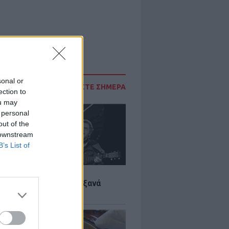
sonal or
ΔΙΑΒΑΣΤΕ ΣΗΜΕΡΑ
ection to
ou may
 personal
out of the
 downstream
B’s List of
LTURE
it wonders που έγιναν ξανά
οι από… ατύχημα