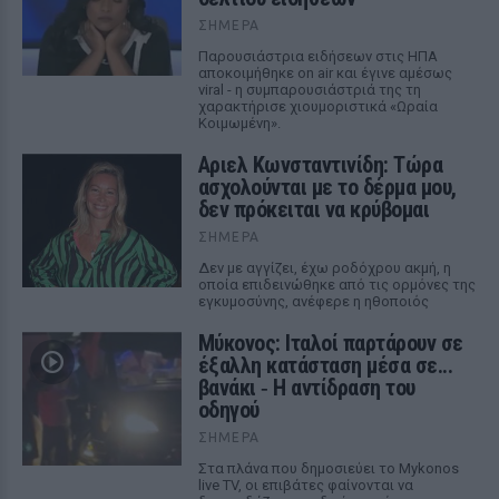
ΣΉΜΕΡΑ
Παρουσιάστρια ειδήσεων στις ΗΠΑ
αποκοιμήθηκε on air και έγινε αμέσως
viral - η συμπαρουσιάστριά της τη
χαρακτήρισε χιουμοριστικά «Ωραία
Κοιμωμένη».
Αριελ Κωνσταντινίδη: Τώρα
ασχολούνται με το δέρμα μου,
δεν πρόκειται να κρύβομαι
ΣΉΜΕΡΑ
Δεν με αγγίζει, έχω ροδόχρου ακμή, η
οποία επιδεινώθηκε από τις ορμόνες της
εγκυμοσύνης, ανέφερε η ηθοποιός
Μύκονος: Ιταλοί παρτάρουν σε
έξαλλη κατάσταση μέσα σε...
βανάκι ‑ Η αντίδραση του
οδηγού
ΣΉΜΕΡΑ
Στα πλάνα που δημοσιεύει το Mykonos
live TV, οι επιβάτες φαίνονται να