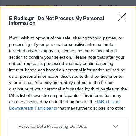
Χρήστος Δάντης: «Συνάδελφοι
προσπαθούν να ξεχάσουν ότι
E-Radio.gr -
Do Not Process My Personal
έγραψα το """"My Number
Information
One""""»
ΣΉΜΕΡΑ
If you wish to opt-out of the sale, sharing to third parties, or
Ο συνθέτης μίλησε ανοιχτά για την
processing of your personal or sensitive information for
αχαριστία που βιώνει στον χώρο της
targeted advertising by us, please use the below opt-out
μουσικής, 22 χρόνια μετά τη νίκη της
Ελλάδας στη Eurovision.
section to confirm your selection. Please note that after your
opt-out request is processed you may continue seeing
Νεαρός στο λιμάνι του Πειραιά:
interest-based ads based on personal information utilized by
«Πάω διακοπές έναν μήνα» ‑ Η
us or personal information disclosed to third parties prior to
απίθανη ατάκα στην κάμερα του
your opt-out. You may separately opt-out of the further
MEGA
disclosure of your personal information by third parties on the
ΣΉΜΕΡΑ
IAB’s list of downstream participants. This information may
Η κάμερα της εκπομπής «Κοινωνία Ώρα
also be disclosed by us to third parties on the
IAB’s List of
MEGA» κατέγραψε τη διασκεδαστική
Downstream Participants
that may further disclose it to other
στιγμή από το λιμάνι του Πειραιά, την
third parties.
Παρασκευή 7 Αυγούστου.
Η Ελένη Βουλγαράκη ξεσπά για
Personal Data Processing Opt Outs
τις φήμες χωρισμού με τον