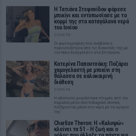
Η Τατιάνα Στεφανίδου φόρεσε
μπικίνι και εντυπωσίασε με το
κορμί της στα καταγάλανα νερά
του Ιονίου
ΣΉΜΕΡΑ
Οι φωτογραφίες που ανέβασε η
παρουσιάστρια από τις διακοπές της με
τον Νίκο Ευαγγελάτο στα Επτάνησα
Κατερίνα Παπουτσάκη: Ποζάρει
χαμογελαστή με μπικίνι στη
θάλασσα σε καλοκαιρινή
διάθεση
ΣΉΜΕΡΑ
Η ηθοποιός μοιράστηκε στιγμές από την
παραλία μέσα από Instagram stories,
ποζάροντας μέσα στο νερό με τα αγόρια
της
Charlize Theron: Η «Καλυψώ»
κλείνει τα 51 ‑ H ζωή και ο
ρόλος που άλλαξε τα πάντα για