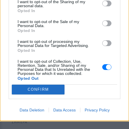
Ιωαννίδη: «Διασταυρώστε
I want to opt-out of the Sharing of my
personal data.
καμία πληροφορία πριν
Opted In
εκτοξεύσετε τη βλακεία σας»
ΣΉΜΕΡΑ
I want to opt-out of the Sale of my
Personal Data.
Η παραγωγός ραδιοφώνου ανάρτησε
Opted In
story στο Instagram για να διαψεύσει όσα
κυκλοφορούν για την ερωτική της ζωή
I want to opt-out of processing my
Personal Data for Targeted Advertising.
Opted In
I want to opt-out of Collection, Use,
Retention, Sale, and/or Sharing of my
Personal Data that Is Unrelated with the
Purposes for which it was collected.
Opted Out
Το μαροκινό χωριό που έγινε Τροία για τον
Nolan, Yunkai για το Game of Thrones και
CONFIRM
σκηνικό για το βίντεο κλιπ ... της Βανδή
Από το «Lawrence of Arabia» και το Game of Thrones μέχρι
την «Οδύσσεια» του Christopher Nolan, το οχυρωμένο χωριό
Data Deletion
Data Access
Privacy Policy
Αΐτ Μπεν Χαντού έχει φιλοξενήσει πάνω από έξι δεκαετίες
κινηματογραφικής ιστορίας
ΣΉΜΕΡΑ