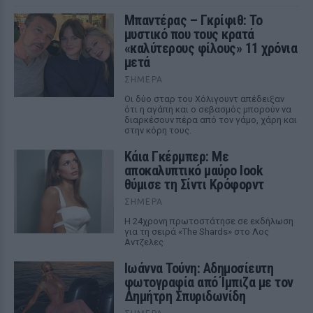
Μπαντέρας – Γκρίφιθ: Το
μυστικό που τους κρατά
«καλύτερους φίλους» 11 χρόνια
μετά
ΣΉΜΕΡΑ
Οι δύο σταρ του Χόλιγουντ απέδειξαν
ότι η αγάπη και ο σεβασμός μπορούν να
διαρκέσουν πέρα από τον γάμο, χάρη και
στην κόρη τους.
Κάια Γκέρμπερ: Με
αποκαλυπτικό μαύρο look
θύμισε τη Σίντι Κρόφορντ
ΣΉΜΕΡΑ
Η 24χρονη πρωτοστάτησε σε εκδήλωση
για τη σειρά «The Shards» στο Λος
Αντζελες
Ιωάννα Τούνη: Αδημοσίευτη
φωτογραφία από Ίμπιζα με τον
Δημήτρη Σπυριδωνίδη