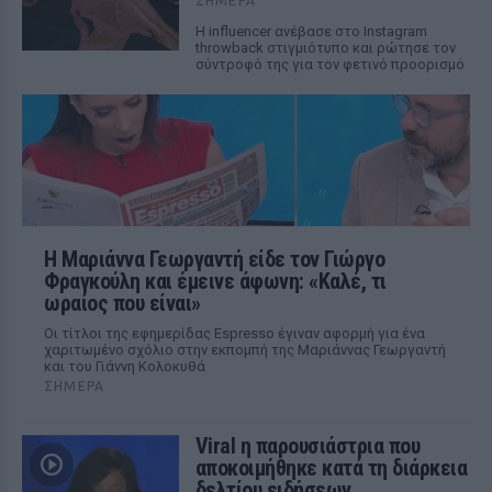
ΣΉΜΕΡΑ
Η influencer ανέβασε στο Instagram
throwback στιγμιότυπο και ρώτησε τον
σύντροφό της για τον φετινό προορισμό
Η Μαριάννα Γεωργαντή είδε τον Γιώργο
Φραγκούλη και έμεινε άφωνη: «Καλέ, τι
ωραίος που είναι»
Οι τίτλοι της εφημερίδας Espresso έγιναν αφορμή για ένα
χαριτωμένο σχόλιο στην εκπομπή της Μαριάννας Γεωργαντή
και του Γιάννη Κολοκυθά
ΣΉΜΕΡΑ
Viral η παρουσιάστρια που
αποκοιμήθηκε κατά τη διάρκεια
δελτίου ειδήσεων