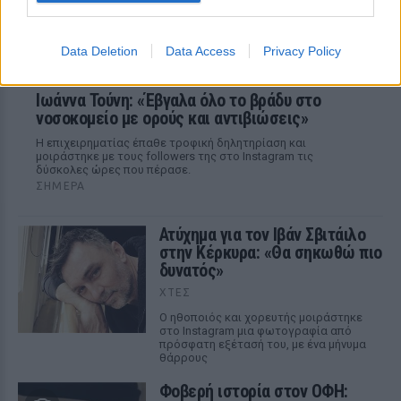
Data Deletion
Data Access
Privacy Policy
Ιωάννα Τούνη: «Έβγαλα όλο το βράδυ στο
νοσοκομείο με ορούς και αντιβιώσεις»
Η επιχειρηματίας έπαθε τροφική δηλητηρίαση και
μοιράστηκε με τους followers της στο Instagram τις
δύσκολες ώρες που πέρασε.
ΣΉΜΕΡΑ
Ατύχημα για τον Ιβάν Σβιτάιλο
στην Κέρκυρα: «Θα σηκωθώ πιο
δυνατός»
ΧΤΕΣ
Ο ηθοποιός και χορευτής μοιράστηκε
στο Instagram μια φωτογραφία από
πρόσφατη εξέτασή του, με ένα μήνυμα
θάρρους
Φοβερή ιστορία στον ΟΦΗ: