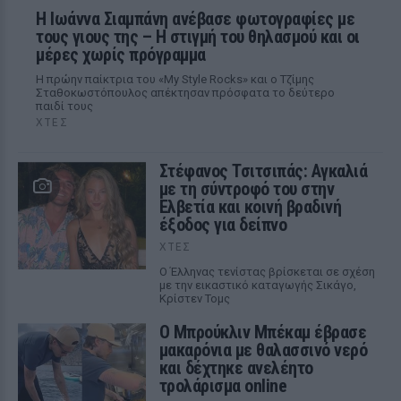
H Ιωάννα Σιαμπάνη ανέβασε φωτογραφίες με
τους γιους της – Η στιγμή του θηλασμού και οι
μέρες χωρίς πρόγραμμα
Η πρώην παίκτρια του «My Style Rocks» και ο Τζίμης
Σταθοκωστόπουλος απέκτησαν πρόσφατα το δεύτερο
παιδί τους
ΧΤΕΣ
Στέφανος Τσιτσιπάς: Αγκαλιά
με τη σύντροφό του στην
Ελβετία και κοινή βραδινή
έξοδος για δείπνο
ΧΤΕΣ
Ο Έλληνας τενίστας βρίσκεται σε σχέση
με την εικαστικό καταγωγής Σικάγο,
Κρίστεν Τομς
Ο Μπρούκλιν Μπέκαμ έβρασε
μακαρόνια με θαλασσινό νερό
και δέχτηκε ανελέητο
τρολάρισμα online