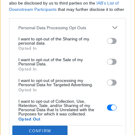
also be disclosed by us to third parties on the
IAB’s List of
να ακολουθεί λίγες εβδομάδες μετά τη
γέννησή του τον Ιούλιο του 2025.
Downstream Participants
that may further disclose it to other
third parties.
Βάλια Χατζηθεοδώρου: Μπικίνι
και βραδινές έξοδοι στη
Personal Data Processing Opt Outs
Μύκονο – Οι φωτογραφίες της
I want to opt-out of the Sharing of my
ΣΉΜΕΡΑ
personal data.
Η παρουσιάστρια μοιράστηκε στο
Opted In
Instagram σειρά στιγμιότυπων από τις
καλοκαιρινές της διακοπές στο «νησί
I want to opt-out of the Sale of my
των ανέμων».
Personal Data.
Opted In
Η Γαρυφαλλιά Καληφώνη στην
Πάρο με μαύρο μπικίνι ‑ δείτε
I want to opt-out of processing my
τις πόζες της
Personal Data for Targeted Advertising.
Opted In
ΣΉΜΕΡΑ
Το μοντέλο μοιράστηκε φωτογραφίες
I want to opt-out of Collection, Use,
από τις καλοκαιρινές της διακοπές στο
Retention, Sale, and/or Sharing of my
νησί των Κυκλάδων
Personal Data that Is Unrelated with the
Purposes for which it was collected.
Opted Out
CONFIRM