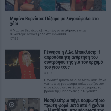
Μαρίνα Βερνίκου: Πόζαρε με λαγοκέφαλο στο
χέρι
Η Μαρίνα Βερνίκου εξηγεί πώς να αντιδρούμε όταν
συναντάμε λαγοκέφαλο στη θάλασσα
ΧΤΕΣ
Γέννησε η Λίλα Μπακλέση: Η
απροσδόκητη ανάρτηση του
συντρόφου της για τον ερχομό
του γιου τους
ΧΤΕΣ
Η γνωστή ηθοποιός Λίλα Μπακλέση έγινε
για πρώτη φορά μαμά, καλωσορίζοντας
στον κόσμο ένα υγιέστατο αγοράκι το
βράδυ της Παρασκευής 7 Αυγούστου.
Νοσηλεύτρια πήγε κομμωτήριο
πρώτη φορά μετά από 4 χρόνια
– Η απίθανη μεταμόρφωσή της