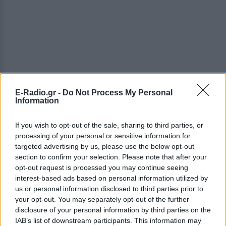
E-Radio.gr -
Do Not Process My Personal
Information
ΔΕΙΤΕ ΕΠΙΣΗΣ
If you wish to opt-out of the sale, sharing to third parties, or
ΣΤΗΝ ΙΔΙΑ ΚΑΤΗΓΟΡΙΑ
processing of your personal or sensitive information for
targeted advertising by us, please use the below opt-out
section to confirm your selection. Please note that after your
Βαλέρια Χοψονίδου: Η βάφτιση
opt-out request is processed you may continue seeing
του γιου της στη Βουλιαγμένη
interest-based ads based on personal information utilized by
και οι φωτογραφίες που
us or personal information disclosed to third parties prior to
δημοσίευσαν οι καλεσμένοι
your opt-out. You may separately opt-out of the further
ΣΉΜΕΡΑ
disclosure of your personal information by third parties on the
Ο μικρός Παναγιώτης βαφτίστηκε στον
IAB’s list of downstream participants. This information may
Ιερό Ναό Αγίου Νικολάου, με τη βάφτιση