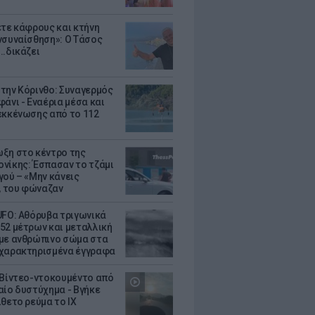
ετε κάφρους και κτήνη
νσυναίσθηση»: Ο Τάσος
..δικάζει
την Κόρινθο: Συναγερμός
άνι - Εναέρια μέσα και
εκκένωσης από το 112
ξη στο κέντρο της
νίκης: Έσπασαν το τζάμι
γού – «Μην κάνεις
 του φώναζαν
UFO: Αθόρυβα τριγωνικά
52 μέτρων και μεταλλική
με ανθρώπινο σώμα στα
χαρακτηρισμένα έγγραφα
 Βίντεο-ντοκουμέντο από
αίο δυστύχημα - Βγήκε
ίθετο ρεύμα το ΙΧ