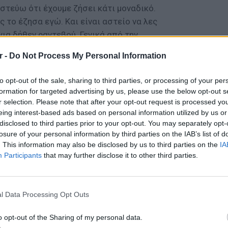
ιστεύω ότι έχουμε ζήσει κάτι μοναδικό.
 το έζησα εγώ. Και είναι αστείο να λες
για δήθεν ραντεβού. Γενικά από την
 να μπαίνω στη διαδικασία να διαψεύδω ή να
r -
Do Not Process My Personal Information
ο καθένας έτσι απλά μπορεί πει.
to opt-out of the sale, sharing to third parties, or processing of your per
ΔΙΑΦΗΜΙΣΗ
formation for targeted advertising by us, please use the below opt-out s
r selection. Please note that after your opt-out request is processed y
eing interest-based ads based on personal information utilized by us or
disclosed to third parties prior to your opt-out. You may separately opt-
losure of your personal information by third parties on the IAB’s list of
. This information may also be disclosed by us to third parties on the
IA
Participants
that may further disclose it to other third parties.
LIFESTY
Η Τατι
l Data Processing Opt Outs
και εν
καταγά
o opt-out of the Sharing of my personal data.