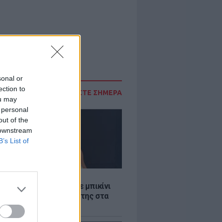
sonal or
ection to
ΔΙΑΒΑΣΤΕ ΣΗΜΕΡΑ
ou may
 personal
out of the
 downstream
B’s List of
LE
άνα Στεφανίδου φόρεσε μπικίνι
τυπωσίασε με το κορμί της στα
λανα νερά του Ιονίου