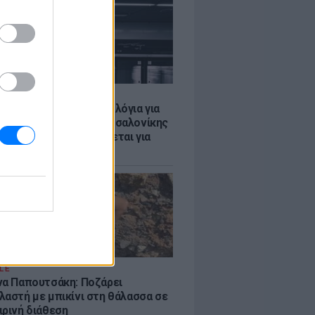
Σ
τα δοκιμαστικά δρομολόγια για
έκταση του Μετρό Θεσσαλονίκης
λαμαριά - Τι προβλέπεται για
ια
LE
να Παπουτσάκη: Ποζάρει
λαστή με μπικίνι στη θάλασσα σε
ιρινή διάθεση