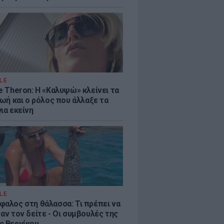
LE
e Theron: Η «Καλυψώ» κλείνει τα
ζωή και ο ρόλος που άλλαξε τα
ια εκείνη
LE
φαλος στη θάλασσα: Τι πρέπει να
αν τον δείτε - Οι συμβουλές της
ς Βερνίκου