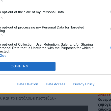
In
o opt-out of the Sale of my Personal Data.
In
to opt-out of processing my Personal Data for Targeted
ing.
ΕΙΔΗΣΕΙ
In
Απόψε 
την επ
o opt-out of Collection, Use, Retention, Sale, and/or Sharing
ι τα πράγματα καθένας μπορεί να βγαίνει
ersonal Data that Is Unrelated with the Purposes for which it
προς Κα
lected.
είτε στην περίπτωση του Πάνου είτε σε
εισιτήρ
Out
θουν, επιλογή μου είναι να προχωράω
μο να κρίνει το τι είναι αλήθεια και τι όχι.
CONFIRM
 φυσικά το ότι δεν μπαίνω στη διαδικασία
αίνει ότι δεν θα τον αποφύγω κιόλας. Για
Data Deletion
Data Access
Privacy Policy
τον ακολουθώ πια στο instagram. Όχι σαν
α περάσω ένα μήνυμα με το δικό μου τρόπο
LIFESTY
υ. Και το κατάλαβε πιστεύω.»
Κατερί
χαμογε
καλοκα