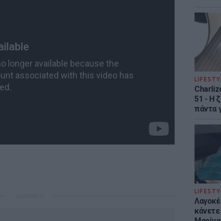
LIFESTY
Charliz
51 - H 
πάντα γ
LIFESTY
ΔΙΑΦΗΜΙΣΗ
Λαγοκέ
κάνετε 
Μαρίνα