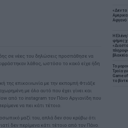
«Δεν το 
Αμερικα
Αφγανό 
Η Ελένη
φήμες χ
«Διαστα
πληροφο
βλακεία
ίδης σε νέες του δηλώσεις προσπάθησε να
εκφράστηκαν λάθος, ωστόσο το κακό είχε ήδη
Το μαρο
Τροία γι
Game of 
το βίντε
κή της επικοινωνία με την εκπομπή Φτιάξε
χωρημένη με όλο αυτό που έχει γίνει και
ow από το instagram τον Πάνο Αργιανίδη που
ερίμενε να πει κάτι τέτοιο.
οσωπικό μαζί του, απλά δεν σου κρύβω ότι
ατί δεν περίμενα κάτι τέτοιο από τον Πάνο.