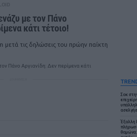
LOID
νάζυ με τον Πάνο 
ίμενα κάτι τέτοιο!
m μετά τις δηλώσεις του πρώην παίκτη
ΔΙΑΦΗΜΙΣΗ
TREN
Σοκ στη
επιχείρ
υπάλληλ
ασελγήσ
Έξαλλη 
πλήρωσε
θαμώνα: