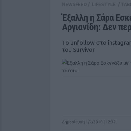
NEWSFEED
/
LIFESTYLE
/
TAB
Έξαλλη η Σάρα Εσκε
Αργιανίδη: Δεν περ
Το unfollow στο instagra
του Survivor
Δημοσίευση 1/2/2018 | 12:32