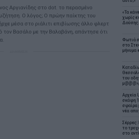
αυτό;»
νος Αργιανίδης στο dot. το περασμένο
«Τα κάν
ζήτηση. Ο λόγος; Ο πρώην παίκτης του
χωρίς ε
Δούσης.
πήρχε μέσα στο ριάλιτι επιβίωσης άλλο φλερτ
ό τον Βασάλο με την Βαλαβάνη, απάντησε ότι
α.
Φωτιά σ
στο Στεφ
μήνυμα 
ΔΙΑΦΗΜΙΣΗ
Καταδίω
Θεσσαλο
του οδη
μ@@@»,
Αρχεία 
σκάφη 1
σφαίρα 
νέα απο
Σέρρες:
το τροχ
στο αντ