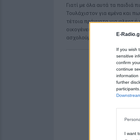
Γιατί με όλα αυτά τα παιδιά π
Τουλάχιστον για εμένα και πως
τέτοια πράγματα για φλερτ ή 
οικογένεια μου δεν έχω μάθει
E-Radio.g
ασχολούμαι με το καθετί που 
If you wish 
sensitive in
confirm you
continue se
information 
further disc
participants
Downstream 
Persona
I want t