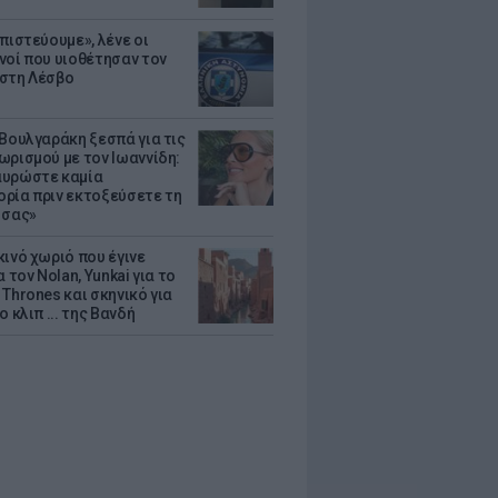
πιστεύουμε», λένε οι
νοί που υιοθέτησαν τον
στη Λέσβο
 Βουλγαράκη ξεσπά για τις
ωρισμού με τον Ιωαννίδη:
υρώστε καμία
ρία πριν εκτοξεύσετε τη
 σας»
κινό χωριό που έγινε
α τον Nolan, Yunkai για το
Thrones και σκηνικό για
ο κλιπ ... της Βανδή