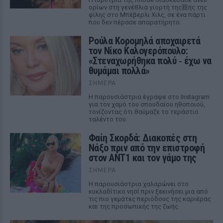
ορίων στη γενέθλια γιορτή της親ής της
φίλης στο Μπέβερλι Χιλς, σε ένα πάρτι
που δεν πέρασε απαρατήρητο.
Ρούλα Κορομηλά αποχαιρετά
τον Νίκο Καλογερόπουλο:
«Στεναχωρήθηκα πολύ ‑ έχω να
θυμάμαι πολλά»
ΣΉΜΕΡΑ
Η παρουσιάστρια έγραψε στο Instagram
για τον χαμό του σπουδαίου ηθοποιού,
τονίζοντας ότι θαύμαζε το τεράστιο
ταλέντο του.
Φαίη Σκορδά: Διακοπές στη
Νάξο πριν από την επιστροφή
στον ΑΝΤ1 και τον γάμο της
ΣΉΜΕΡΑ
Η παρουσιάστρια χαλαρώνει στο
κυκλαδίτικο νησί πριν ξεκινήσει μια από
τις πιο γεμάτες περιόδους της καριέρας
και της προσωπικής της ζωής.