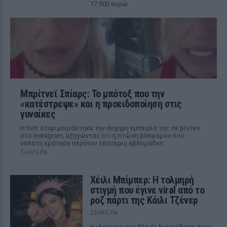
17.500 ευρώ
Μπρίτνεϊ Σπίαρς: Το μπότοξ που την
«κατέστρεψε» και η προειδοποίηση στις
γυναίκες
Η ποπ σταρ μοιράστηκε την άσχημη εμπειρία της σε βίντεο
στο Instagram, εξηγώντας ότι η πτώση βλεφάρου που
υπέστη κράτησε περίπου τέσσερις εβδομάδες.
ΣΉΜΕΡΑ
Χέιλι Μπίμπερ: Η τολμηρή
στιγμή που έγινε viral από το
ροζ πάρτι της Κάιλι Τζένερ
ΣΉΜΕΡΑ
Η ιδρύτρια της Rhode διασκέδασε άνευ