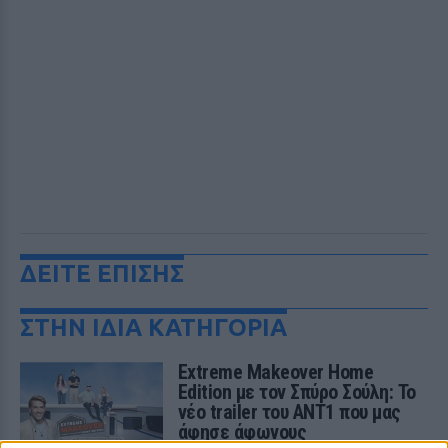
ΔΕΙΤΕ ΕΠΙΣΗΣ
ΣΤΗΝ ΙΔΙΑ ΚΑΤΗΓΟΡΙΑ
Extreme Makeover Home
Edition με τον Σπύρο Σούλη: Το
νέο trailer του ΑΝΤ1 που μας
άφησε άφωνους