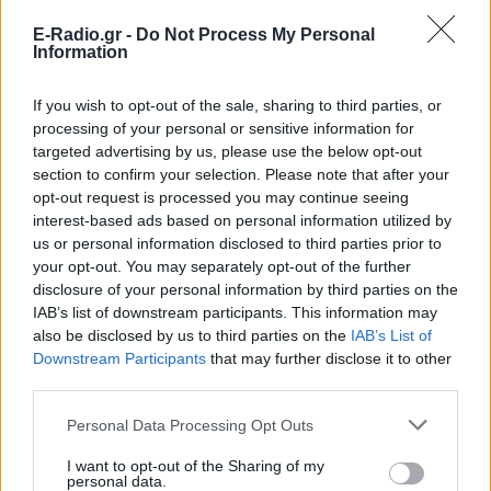
ΣΉΜΕΡΑ
E-Radio.gr -
Do Not Process My Personal
Το διεθνώς γνωστό ριάλιτι ανακαίνισης
Information
έρχεται στον ΑΝΤ1 από το φθινόπωρο,
με τον Σπύρο Σούλη στο τιμόνι της
ελληνικής εκδοχής.
If you wish to opt-out of the sale, sharing to third parties, or
Κιμ Καρντάσιαν και Λιούις
processing of your personal or sensitive information for
Χάμιλτον: Τα νέα κοινά
targeted advertising by us, please use the below opt-out
στιγμιότυπα που μοιράστηκαν
section to confirm your selection. Please note that after your
στο Instagram
opt-out request is processed you may continue seeing
interest-based ads based on personal information utilized by
ΣΉΜΕΡΑ
us or personal information disclosed to third parties prior to
Η διάσημη τηλεπερσόνα δημοσίευσε
your opt-out. You may separately opt-out of the further
φωτογραφικό άλμπουμ με selfie και
αγκαλιές μαζί με τον επτά φορές
disclosure of your personal information by third parties on the
παγκόσμιο πρωταθλητή της Formula 1
IAB’s list of downstream participants. This information may
also be disclosed by us to third parties on the
IAB’s List of
Βάνα Μπάρμπα για τον Νίκο
Downstream Participants
that may further disclose it to other
Καλογερόπουλο: «Είχε
third parties.
υποτιμηθεί ‑ δεν έμπαινε σε
συστήματα»
Personal Data Processing Opt Outs
ΣΉΜΕΡΑ
I want to opt-out of the Sharing of my
Η ηθοποιός μίλησε στην εκπομπή
personal data.
«Κοινωνία ώρα Mega» για τον αγαπημένο