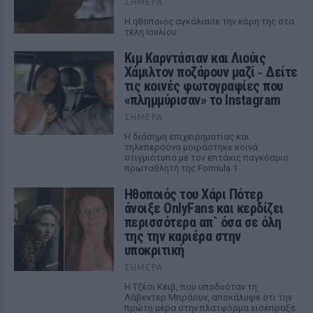
ΣΉΜΕΡΑ
Η ηθοποιός αγκάλιασε την κόρη της στα
τέλη Ιουλίου
Κιμ Καρντάσιαν και Λιούις
Χάμιλτον ποζάρουν μαζί ‑ Δείτε
τις κοινές φωτογραφίες που
«πλημμύρισαν» το Instagram
ΣΉΜΕΡΑ
Η διάσημη επιχειρηματίας και
τηλεπερσόνα μοιράστηκε κοινά
στιγμιότυπα με τον επτάκις παγκόσμιο
πρωταθλητή της Formula 1
Ηθοποιός του Χάρι Πότερ
άνοιξε OnlyFans και κερδίζει
περισσότερα απ` όσα σε όλη
της την καριέρα στην
υποκριτική
ΣΉΜΕΡΑ
Η Τζέσι Κέιβ, που υποδυόταν τη
Λάβεντερ Μπράουν, αποκάλυψε ότι την
πρώτη μέρα στην πλατφόρμα εισέπραξε