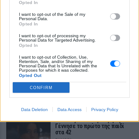
Opted In
συνάδελφο που έφυγε από τη ζωή σε
ηλικία 74 ετών, θυμούμενη τη συνεργασία
τους στη μεγάλη οθόνη.
I want to opt-out of the Sale of my
Personal Data.
Opted In
I want to opt-out of processing my
Personal Data for Targeted Advertising.
Opted In
I want to opt-out of Collection, Use,
Retention, Sale, and/or Sharing of my
Personal Data that Is Unrelated with the
Purposes for which it was collected.
Η Αγγελική Ηλιάδη ποζάρει με κίτρινο μπικίνι
Opted Out
πάνω σε σκάφος ‑ Δείτε τις φωτογραφίες
που «έριξαν» το Instagram
CONFIRM
Τι ανέβασε η τραγουδίστρια στο Instagram από την
εξόρμησή της στη θάλασσα
ΣΉΜΕΡΑ
Data Deletion
Data Access
Privacy Policy
Η Aubrey Plaza έγινε μητέρα ‑
Γέννησε το πρώτο της παιδί
στα 42