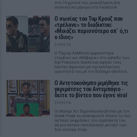
στα 74 χρόνια του, μοιραζόμενη ένα
συγκινητικό μήνυμα στο Facebook.
Ο σωσίας του Τομ Κρουζ που
«τρέλανε» το διαδίκτυο:
«Μοιάζει περισσότερο απ` ό,τι
ο ίδιος»
ΣΉΜΕΡΑ
Ο Τζερόμ ΛεΜπλάν εμφανίστηκε
ντυμένος ως «Μάβερικ» στο γήπεδο των
San Francisco Giants και αφήνει τους
πάντες άφωνους με την εκπληκτική
ομοιότητά του με τον διάσημο ηθοποιό.
Ο Αντετοκούνμπο μιμήθηκε τις
γκριμάτσες του Αντεμπάγιο ‑
δείτε το βίντεο που έγινε viral
ΣΉΜΕΡΑ
Οι Μαϊάμι Χιτ δημοσίευσαν βίντεο με τον
Greek Freak να αναπαριστά τέλεια τις πιο
αστείες εκφράσεις του συμπαίκτη του,
σε μια αστεία «ανταλλαγή» μεταξύ των
δύο σούπερ σταρ.