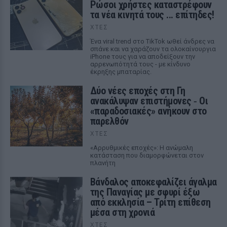
Ρώσοι χρήστες καταστρέφουν
τα νέα κινητά τους ... επίτηδες!
ΧΤΕΣ
Ένα viral trend στο TikTok ωθεί άνδρες να
σπάνε και να χαράζουν τα ολοκαίνουργια
iPhone τους για να αποδείξουν την
αρρενωπότητά τους - με κίνδυνο
έκρηξης μπαταρίας.
Δύο νέες εποχές στη Γη
ανακάλυψαν επιστήμονες ‑ Oι
«παραδοσιακές» ανήκουν στο
παρελθόν
ΧΤΕΣ
«Αρρυθμικές εποχές»: Η ανώμαλη
κατάσταση που διαμορφώνεται στον
πλανήτη
Βάνδαλος αποκεφαλίζει άγαλμα
της Παναγίας με σφυρί έξω
από εκκλησία – Τρίτη επίθεση
μέσα στη χρονιά
ΧΤΕΣ