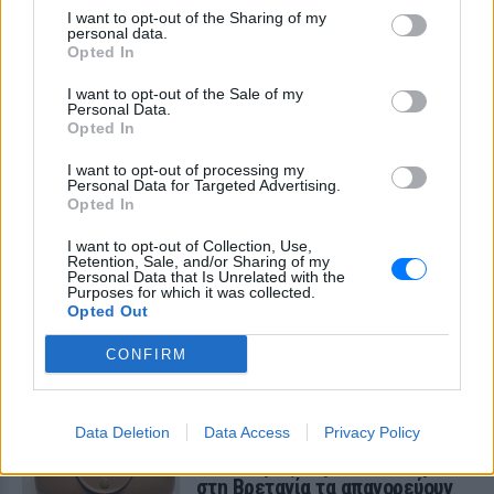
με αγέλη λύκων εξηγεί γιατί
I want to opt-out of the Sharing of my
δεν επενέβη
personal data.
Opted In
ΧΤΕΣ
«Κρατάμε την επιστημονική απόσταση,
I want to opt-out of the Sale of my
δεν είναι δυνατόν να πάω να επέμβω,
Personal Data.
ούτε γίνεται να στείλω κάποιον
Opted In
κτηνίατρο σε ένα μέρος όπου υπάρχει
αγέλη με λύκους, είναι επικίνδυνο» λέει
I want to opt-out of processing my
στο protothema.gr ο διδάκτορας
Personal Data for Targeted Advertising.
ζωολογίας του ΑΠΘ, Θεόδωρος Κομηνός
Opted In
- Έχουν πεθάνει και έξι λυκόπουλα
Για πάντα στη Ρεάλ Μαδρίτης ο
I want to opt-out of Collection, Use,
Retention, Sale, and/or Sharing of my
Βινίσιους: Υπογράφει νέο
Personal Data that Is Unrelated with the
εξαετές συμβόλαιο ο
Purposes for which it was collected.
Βραζιλιάνος
Opted Out
ΧΤΕΣ
CONFIRM
Σύμφωνα με τον Φαμπρίτσιο Ρομάνο ο
Βραζιλιάνος είναι έτοιμος να αποδεχτεί
την πρόταση της Ρεάλ
Data Deletion
Data Access
Privacy Policy
Meta έξυπνα γυαλιά: Γιατί
εστιατόρια, παμπ και θέατρα
στη Βρετανία τα απαγορεύουν