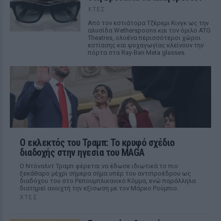
ΧΤΕΣ
Από τον εστιάτορα Τζέρεμι Κινγκ ως την
αλυσίδα Wetherspoons και τον όμιλο ATG
Theatres, ολοένα περισσότεροι χώροι
εστίασης και ψυχαγωγίας κλείνουν την
πόρτα στα Ray-Ban Meta glasses.
Ο εκλεκτός του Τραμπ: Το κρυφό σχέδιο
διαδοχής στην ηγεσία του MAGA
Ο Ντόναλντ Τραμπ φέρεται να έδωσε ιδιωτικά το πιο
ξεκάθαρο μέχρι σήμερα σήμα υπέρ του αντιπροέδρου ως
διαδόχου του στο Ρεπουμπλικανικό Κόμμα, ενώ παράλληλα
διατηρεί ανοιχτή την εξίσωση με τον Μάρκο Ρούμπιο.
ΧΤΕΣ