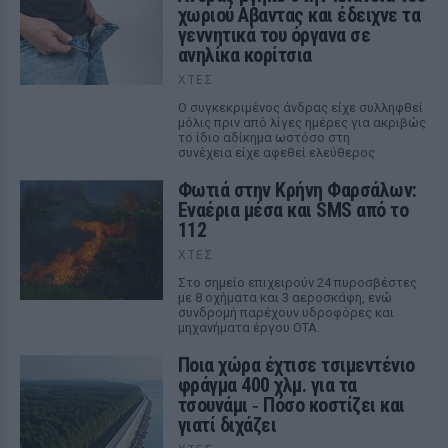
χωριού Αβαντας και έδειχνε τα
γεννητικά του όργανα σε
ανηλίκα κορίτσια
ΧΤΕΣ
Ο συγκεκριμένος άνδρας είχε συλληφθεί
μόλις πριν από λίγες ημέρες για ακριβώς
το ίδιο αδίκημα ωστόσο στη
συνέχεια είχε αφεθεί ελεύθερος
Φωτιά στην Κρήνη Φαρσάλων:
Εναέρια μέσα και SMS από το
112
ΧΤΕΣ
Στο σημείο επιχειρούν 24 πυροσβέστες
με 8 οχήματα και 3 αεροσκάφη, ενώ
συνδρομή παρέχουν υδροφόρες και
μηχανήματα έργου ΟΤΑ.
Ποια χώρα έχτισε τσιμεντένιο
φράγμα 400 χλμ. για τα
τσουνάμι ‑ Πόσο κοστίζει και
γιατί διχάζει