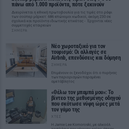
πάνω από 1.000 προϊόντα, πότε ξεκινούν
Διευρύνεται η εθνική πρωτοβουλία για τις τιμές στο ράφι
των σούπερ μάρκετ: 686 επώνυμοι κωδικοί, ακόμη 230 σε
σχολικά και προϊόντα ιδιωτικής ετικέτας - Έρχονται νέες
συμμετοχές εταιρειών
ΣΉΜΕΡΑ
Νέο χωροταξικό για τον
τουρισμό: Οι αλλαγές σε
Airbnb, επενδύσεις και δόμηση
ΣΉΜΕΡΑ
Επιμένουν οι ξενοδόχοι ότι ο πυρήνας
των περιορισμών παραμένει
αμετάβλητος
«Θέλω τον μπαμπά μου»: Το
βίντεο της μεθυσμένης οδηγού
που σκότωσε νύφη ώρες μετά
τον γάμο της
ΧΤΕΣ
Η Jamie Lee Komoroski, με αλκοόλ
τριπλάσιο του νόμιμου ορίου, έπεσε