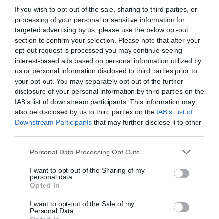
Μαζική άφιξη τουριστών από
τα Βαλκάνια
If you wish to opt-out of the sale, sharing to third parties, or
processing of your personal or sensitive information for
ΣΉΜΕΡΑ
targeted advertising by us, please use the below opt-out
Προσωρινή αναστολή των βιομετρικών
section to confirm your selection. Please note that after your
ελέγχων για να επισπευστεί η διέλευση
opt-out request is processed you may continue seeing
των ταξιδιωτών
interest-based ads based on personal information utilized by
Μύκονος: Ιταλοί τουρίστες
us or personal information disclosed to third parties prior to
έκαναν «κλαμπ» βανάκι transfer
your opt-out. You may separately opt-out of the further
‑ Αντιδράσεις για το ξέφρενο
disclosure of your personal information by third parties on the
πάρτι
IAB’s list of downstream participants. This information may
ΣΉΜΕΡΑ
also be disclosed by us to third parties on the
IAB’s List of
Downstream Participants
that may further disclose it to other
Χοροί, φωνές, φωτογραφίες: Λες και
ήταν σε κλαμπ
third parties.
«Δεν δεχόμαστε τελεσίγραφα»:
Personal Data Processing Opt Outs
Η απάντηση της Ιταλίας στην
Ισπανία
I want to opt-out of the Sharing of my
personal data.
ΣΉΜΕΡΑ
Opted In
Αμετάπειστη παραμένει η ιταλική
κυβέρνηση
I want to opt-out of the Sale of my
Personal Data.