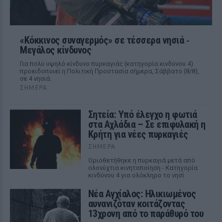
«Κόκκινος συναγερμός» σε τέσσερα νησιά ‑
Μεγάλος κίνδυνος
Για πολύ υψηλό κίνδυνο πυρκαγιάς (κατηγορία κινδύνου 4)
προειδοποιεί η Πολιτική Προστασία σήμερα, Σάββατο (8/8),
σε 4 νησιά.
ΣΉΜΕΡΑ
Σητεία: Υπό έλεγχο η φωτιά
στα Αχλάδια – Σε επιφυλακή η
Κρήτη για νέες πυρκαγιές
ΣΉΜΕΡΑ
Οριοθετήθηκε η πυρκαγιά μετά από
ολονύχτια κινητοποίηση - Κατηγορία
κινδύνου 4 για ολόκληρο το νησί
Νέα Αγχίαλος: Ηλικιωμένος
αυνανιζόταν κοιτάζοντας
13χρονη από το παράθυρό του