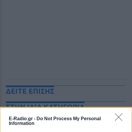
ΔΕΙΤΕ ΕΠΙΣΗΣ
ΣΤΗΝ ΙΔΙΑ ΚΑΤΗΓΟΡΙΑ
E-Radio.gr -
Do Not Process My Personal
Πάνω από 45.000 διελεύσεις
Information
ημερησίως στους Ευζώνους: