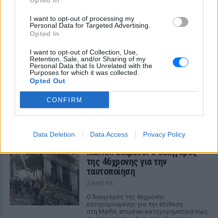
Opted In
I want to opt-out of processing my
Personal Data for Targeted Advertising.
Opted In
I want to opt-out of Collection, Use,
Retention, Sale, and/or Sharing of my
Personal Data that Is Unrelated with the
Purposes for which it was collected.
Opted Out
Μαραντόνα: «Ήταν πρησμένος, δεν σηκωνόταν
από το κρεβάτι και είχε παραιτηθεί» – Τι
CONFIRM
αποκάλυψε ο μασέρ του στη δίκη
Η κατάθεση του Νικολά Ταφαρέλ στο δικαστήριο
ΣΉΜΕΡΑ
Data Deletion
Data Access
Privacy Policy
Marfin: Επιμένει ο δικηγόρος
της 46χρονης για την
ταυτοποίηση
ΣΉΜΕΡΑ
Ο δικηγόρος της 46χρονης
κατηγορούμενης για την επίθεση
στη Marfin, επιμένει κατηγορηματικά πως