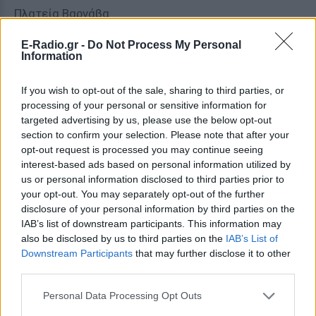
Πλατεία Βαρνάβα
12.00-13.00
Αποκριά στην Ελλάδα
E-Radio.gr -
Do Not Process My Personal
Information
Παραδοσιακοί χοροί από την Ομάδα Χορού
Ενηλίκων του Κέντρου Δημιουργικής Μάθησης Λ.
If you wish to opt-out of the sale, sharing to third parties, or
Αλεξάνδρας και των γυμναστηρίων Φορμίωνος και
processing of your personal or sensitive information for
Πρέκα, Μετρό Ακρόπολη.
targeted advertising by us, please use the below opt-out
section to confirm your selection. Please note that after your
19.00
Αποκριάτικο σεργιάνι στο ιστορικό κέντρο της
opt-out request is processed you may continue seeing
interest-based ads based on personal information utilized by
πόλης με καντάδες από τη
us or personal information disclosed to third parties prior to
your opt-out. You may separately opt-out of the further
Χορωδία της Ένωσης Ζακυνθίων Αθήνας O Άγιος
disclosure of your personal information by third parties on the
Διονύσιος
IAB’s list of downstream participants. This information may
Διαδρομή: Μετρό Ακρόπολη, Σέλλεϋ, Βύρωνος, πλ.
also be disclosed by us to third parties on the
IAB’s List of
Αγίας Αικατερίνης,
Downstream Participants
that may further disclose it to other
third parties.
πλ. Φιλομούσου Εταιρείας, Κυδαθηναίων,
Αδριανουπόλεως, Τριπόδων, Φλέσσα, Λυσίου,
Personal Data Processing Opt Outs
Μάρκου Αυρηλίου, Αδριανού.