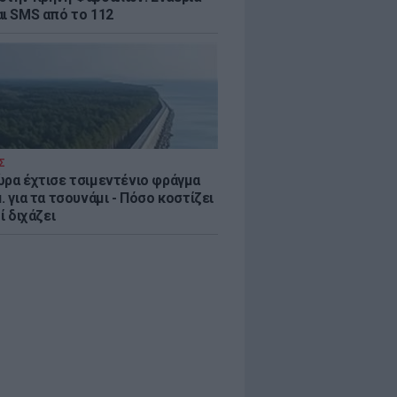
αι SMS από το 112
Σ
ώρα έχτισε τσιμεντένιο φράγμα
. για τα τσουνάμι - Πόσο κοστίζει
τί διχάζει