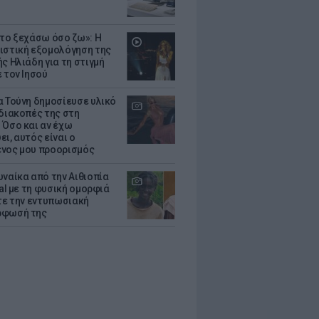
 το ξεχάσω όσο ζω»: Η
ιστική εξομολόγηση της
ς Ηλιάδη για τη στιγμή
 τον Ιησού
α Τούνη δημοσίευσε υλικό
 διακοπές της στη
 Όσο και αν έχω
ι, αυτός είναι ο
νος μου προορισμός
υναίκα από την Αιθιοπία
ral με τη φυσική ομορφιά
ίτε την εντυπωσιακή
ρφωσή της