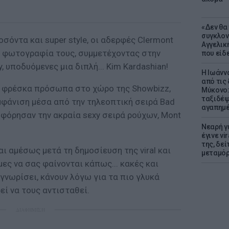
«Δεν θα
συγκλον
σόντα και super style, οι αδερφές Clermont
Αγγελική
ν φωτογραφία τους, συμμετέχοντας στην
που είδε
 υποδυόμενες μια διπλή... Kim Kardashian!
Η Ιωάνν
από τις
λύ φρέσκα πρόσωπα στο χώρο της Showbizz,
Μύκονο:
ταξιδέψε
μφάνιση μέσα από την τηλεοπτική σειρά Bad
αγαπημέ
οφόρησαν την ακραία sεxy σειρά ρούχων, Mont
Νεαρή γ
έγινε vi
της, δε
ι αμέσως μετά τη δημοσίευση της viral και
μεταμό
μες να σας φαίνονται κάπως... κακές και
 γνωρίσει, κάνουν λόγω για τα πιο γλυκά
εί να τους αντισταθεί.
ΔΙΑΦΗΜΙΣΗ