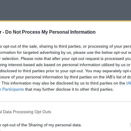
r -
Do Not Process My Personal Information
to opt-out of the sale, sharing to third parties, or processing of your per
formation for targeted advertising by us, please use the below opt-out s
r selection. Please note that after your opt-out request is processed y
eing interest-based ads based on personal information utilized by us or
disclosed to third parties prior to your opt-out. You may separately opt-
losure of your personal information by third parties on the IAB’s list of
. This information may also be disclosed by us to third parties on the
IA
Participants
that may further disclose it to other third parties.
ΕΙΔΗΣΕΙ
l Data Processing Opt Outs
Συμφων
Στην αμ
o opt-out of the Sharing of my personal data.
ευρώ
ν ό,τι οι αδερφές Clermont ήρθαν για να