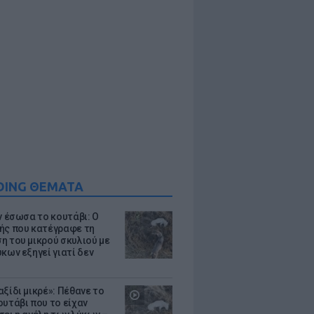
DING ΘΕΜΑΤΑ
ν έσωσα το κουτάβι: Ο
ής που κατέγραφε τη
η του μικρού σκυλιού με
κων εξηγεί γιατί δεν
ξίδι μικρέ»: Πέθανε το
ουτάβι που το είχαν