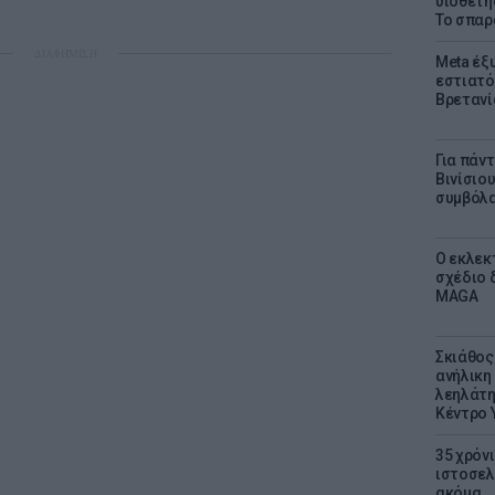
υιοθετή
Το σπαρ
ΔΙΑΦΗΜΙΣΗ
Meta έξυ
εστιατό
Βρετανί
Για πάν
Βινίσιο
συμβόλα
Ο εκλεκ
σχέδιο 
MAGA
Σκιάθος:
ανήλικη 
λεηλάτη
Κέντρο 
35 χρόν
ιστοσελ
ακόμα