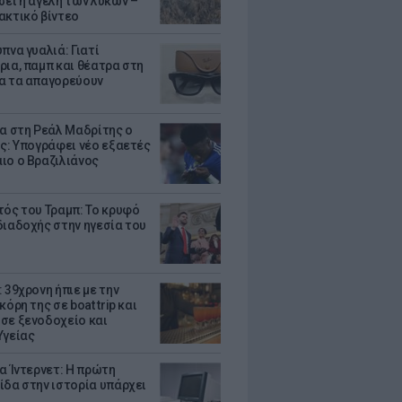
σει η αγέλη των λύκων –
ακτικό βίντεο
πνα γυαλιά: Γιατί
ρια, παμπ και θέατρα στη
α τα απαγορεύουν
τα στη Ρεάλ Μαδρίτης ο
υς: Υπογράφει νέο εξαετές
ιο ο Βραζιλιάνος
τός του Τραμπ: Το κρυφό
διαδοχής στην ηγεσία του
 39χρονη ήπιε με την
κόρη της σε boat trip και
σε ξενοδοχείο και
Υγείας
ια Ίντερνετ: Η πρώτη
ίδα στην ιστορία υπάρχει