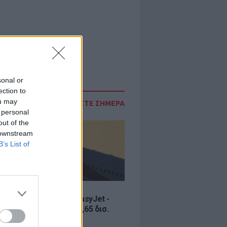
sonal or
ection to
ou may
ΔΙΑΒΑΣΤΕ ΣΗΜΕΡΑ
 personal
out of the
 downstream
B’s List of
Σ
ία εξαγοράς για την EasyJet -
ερικανική Appolo για 6,65 δισ.