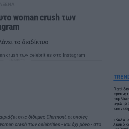
ΑΞΕΝΑ
λυτο woman crush των 
tagram
λάνει το διαδίκτυο
ΔΙΑΦΗΜΙΣΗ
TREN
Γιατί δε
ερευνητ
συμβίωσ
αγέλη λύ
επενέβη
αιριάζει στις δίδυμες Clermont, οι οποίες
«Καλό τα
women crash των celebrities - και όχι μόνο - στο
λευκό κ