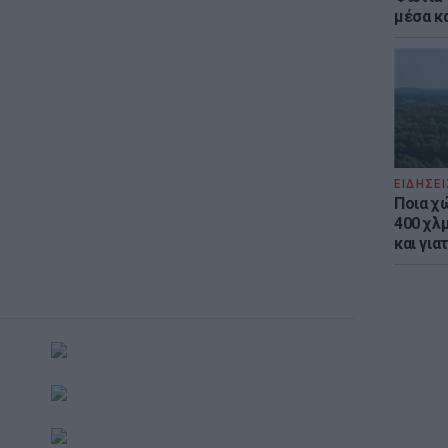
μέσα κ
ΕΙΔΗΣΕΙ
Ποια χ
400 χλμ
και για