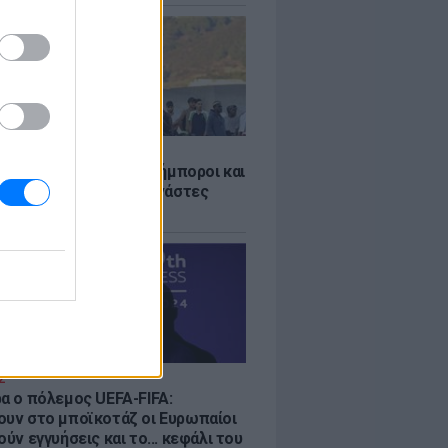
Σ
 «Οι κάτοικοι είναι ανήμποροι και
ι αγωνία» - 5.000 μετανάστες
νουν στην περιοχή
Σ
ρα ο πόλεμος UEFA-FIFA:
ουν στο μποϊκοτάζ οι Ευρωπαίοι
ούν εγγυήσεις και το... κεφάλι του