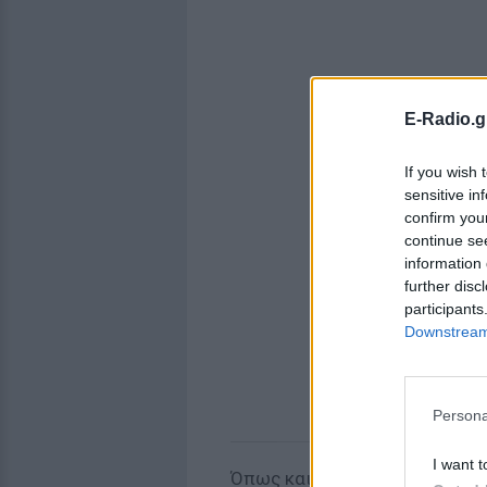
E-Radio.g
If you wish 
sensitive in
confirm you
continue se
information 
further disc
participants
Downstream 
Persona
I want t
Όπως και να έχει, όλα δείχνου