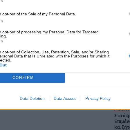
In
κυρίες αδημονούν να δουν τι καλό θα βγάλουν
o opt-out of the Sale of my Personal Data.
In
to opt-out of processing my Personal Data for Targeted
ing.
In
ΕΙΔΗΣΕΙ
ΔΙΑΦΗΜΙΣΗ
Θέουτα:
o opt-out of Collection, Use, Retention, Sale, and/or Sharing
γεμάτο
ersonal Data that Is Unrelated with the Purposes for which it
lected.
παραμέ
Out
CONFIRM
Data Deletion
Data Access
Privacy Policy
ΕΙΔΗΣΕΙ
Στα άκ
Επιμέν
και ζητ