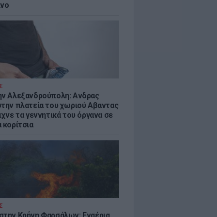
ίνο
Σ
ην Αλεξανδρούπολη: Ανδρας
στην πλατεία του χωριού Αβαντας
ιχνε τα γεννητικά του όργανα σε
 κορίτσια
Σ
στην Κρήνη Φαρσάλων: Εναέρια