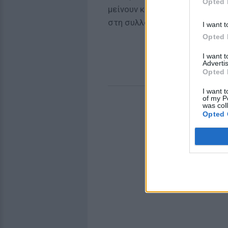
Opted 
μείνουν και όλες οι διάσημες 
στη συλλογή ρούχων τους!
I want t
Opted 
I want 
Advertis
Opted 
I want t
of my P
was col
Opted 