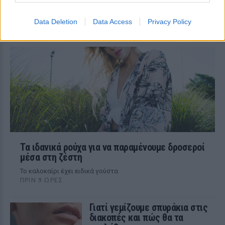
ΠΡΙΝ 9 ΏΡΕΣ
Έξι άνθρωποι ισχυρίστηκαν ότι εφηύραν
Data Deletion
Data Access
Privacy Policy
το χωνάκι την ίδια ημέρα
Τα ιδανικά ρούχα για να παραμένουμε δροσεροί
μέσα στη ζέστη
To καλοκαίρι έχει ειδικά γούστα
ΠΡΙΝ 9 ΏΡΕΣ
Γιατί γεμίζουμε σπυράκια στις
διακοπές και πώς θα τα