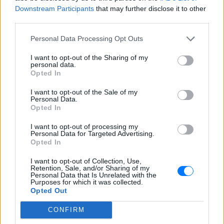
Downstream Participants
that may further disclose it to other
ΔΕΙΤΕ ΕΠΙΣΗΣ
third parties.
Personal Data Processing Opt Outs
ΣΤΗΝ ΙΔΙΑ ΚΑΤΗΓΟΡΙΑ
I want to opt-out of the Sharing of my
6 φρούτα που μπορουν να
personal data.
Opted In
διατηρηθούν εκτός ψυγείου το
καλοκαίρι
I want to opt-out of the Sale of my
ΠΡΙΝ 9 ΏΡΕΣ
Personal Data.
Opted In
I want to opt-out of processing my
Personal Data for Targeted Advertising.
Πώς να αποφύγεις το σύγκαμα
Opted In
ανάμεσα στους μηρούς
ΠΡΙΝ 9 ΏΡΕΣ
I want to opt-out of Collection, Use,
Retention, Sale, and/or Sharing of my
Έχει συμβεί σε όλες
Personal Data that Is Unrelated with the
Purposes for which it was collected.
Opted Out
Ποιος εφηύρε πραγματικά το
CONFIRM
χωνάκι του παγωτού;