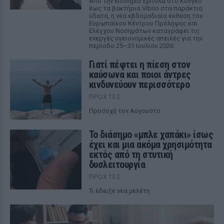
Από την επιδημία Έμπολα στο Κονγκό
έως τα βακτήρια Vibrio στα παράκτια
ύδατα, η νέα εβδομαδιαία έκθεση του
Ευρωπαϊκού Κέντρου Πρόληψης και
Ελέγχου Νοσημάτων καταγράφει τις
ενεργές υγειονομικές απειλές για την
περίοδο 25–31 Ιουλίου 2026.
Γιατί πέφτει η πίεση στον
καύσωνα και ποιοι άντρες
κινδυνεύουν περισσότερο
ΠΡΟΧΤΈΣ
Προσοχή τον Αύγουστο
Το διάσημο «μπλε χαπάκι» ίσως
έχει και μια ακόμα χρησιμότητα
εκτός από τη στυτική
δυσλειτουργία
ΠΡΟΧΤΈΣ
Τι έδειξε νέα μελέτη