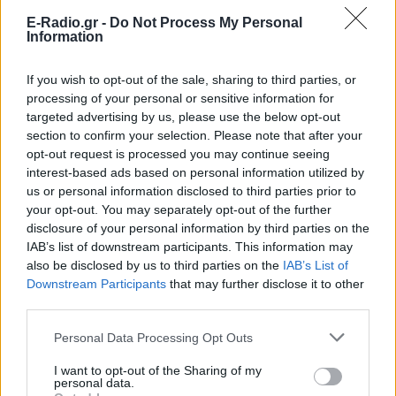
E-Radio.gr -
Do Not Process My Personal
Information
If you wish to opt-out of the sale, sharing to third parties, or
processing of your personal or sensitive information for
targeted advertising by us, please use the below opt-out
section to confirm your selection. Please note that after your
opt-out request is processed you may continue seeing
interest-based ads based on personal information utilized by
us or personal information disclosed to third parties prior to
ΔΕΙΤΕ ΕΠΙΣΗΣ
your opt-out. You may separately opt-out of the further
disclosure of your personal information by third parties on the
ΣΤΗΝ ΙΔΙΑ ΚΑΤΗΓΟΡΙΑ
IAB’s list of downstream participants. This information may
also be disclosed by us to third parties on the
IAB’s List of
Downstream Participants
that may further disclose it to other
Ελληνικό γιαούρτι: Μία
third parties.
κουταλιά και τα scrambled
eggs θα απογειωθούν
Personal Data Processing Opt Outs
ΠΡΙΝ 7 ΏΡΕΣ
I want to opt-out of the Sharing of my
Το στραγγιστό γιαούρτι αλλάζει την υφή
personal data.
και τον κορεσμό του πρωινού χωρίς να