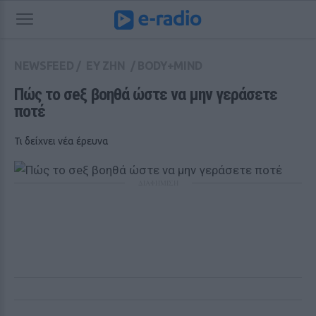
NEWSFEED
/
ΕΥ ΖΗΝ
/
BODY+MIND
Πώς το σeξ βοηθά ώστε να μην γεράσετε 
ποτέ
Τι δείχνει νέα έρευνα
ΔΙΑΦΗΜΙΣΗ