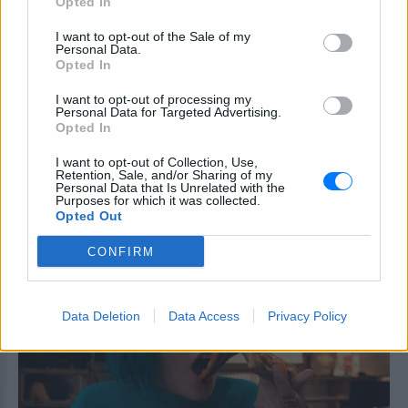
Opted In
επηρεάζει τη γεύση.
Η νέα σχέση δεν έχει
I want to opt-out of the Sale of my
Personal Data.
συγκατοίκηση – Και η Charlize
Opted In
Theron το επιβεβαιώνει
ΠΡΙΝ 7 ΏΡΕΣ
I want to opt-out of processing my
Personal Data for Targeted Advertising.
«Δεν νομίζω ότι μπορώ να ξαναζήσω με
Opted In
κάποιον» – Η εξομολόγηση της ηθοποιού
I want to opt-out of Collection, Use,
Πότε σου χτυπάει καμπανάκι ο
Retention, Sale, and/or Sharing of my
θυρεοειδής; Τα σημάδια που
Personal Data that Is Unrelated with the
Purposes for which it was collected.
δεν πρέπει να αγνοήσεις
Opted Out
ΠΡΙΝ 7 ΏΡΕΣ
CONFIRM
Ο θυρεοειδής χτυπάει πολλές γυναίκες
χωρίς να το καταλάβουν εγκαίρως
Data Deletion
Data Access
Privacy Policy