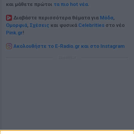
και μάθετε πρώτοι
τα πιο hot νέα
.
Διαβάστε περισσότερα θέματα για
Μόδα
,
Ομορφιά
,
Σχέσεις
και φυσικά
Celebrities
στο νέο
Pink.gr
!
Ακολουθήστε το E-Radio.gr και στο Instagram
ΔΙΑΦΗΜΙΣΗ