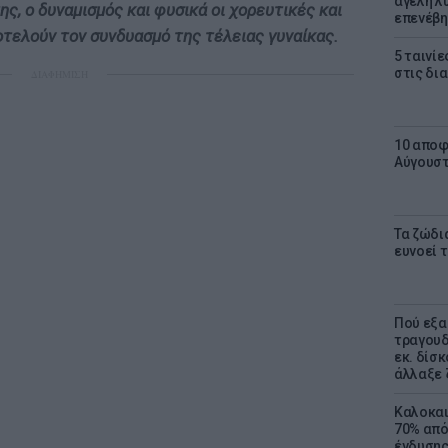
αγέλη λύ
ς, ο δυναμισμός και φυσικά οι χορευτικές και
επενέβη
τελούν τον συνδυασμό της τέλειας γυναίκας.
5 ταινίε
στις δι
ΔΙΑΦΗΜΙΣΗ
10 αποφ
Αύγουσ
Τα ζώδια
ευνοεί 
Πού εξα
τραγουδ
εκ. δίσ
άλλαξε 
Καλοκαι
70% από
ένδυσης