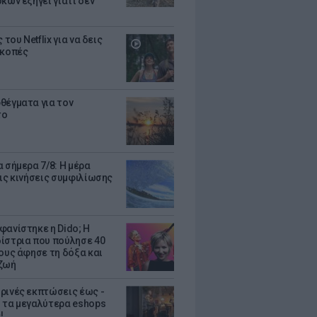
κων εξηγεί γιατί δεν
ς του Netflix για να δεις
ακοπές
θέγματα για τον
το
 σήμερα 7/8: Η μέρα
τις κινήσεις συμφιλίωσης
φανίστηκε η Dido; Η
ίστρια που πούλησε 40
κους άφησε τη δόξα και
ζωή
ρινές εκπτώσεις έως -
 τα μεγαλύτερα eshops
!