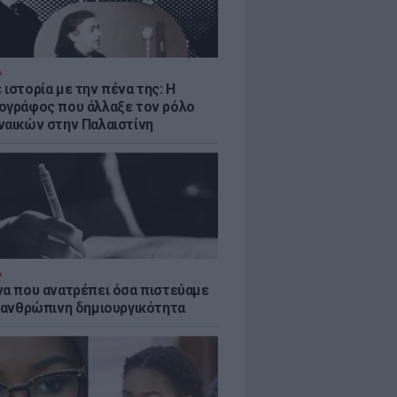
Α
ιστορία με την πένα της: Η
ογράφος που άλλαξε τον ρόλο
ναικών στην Παλαιστίνη
Α
να που ανατρέπει όσα πιστεύαμε
ν ανθρώπινη δημιουργικότητα