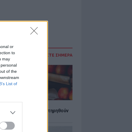
sonal or
ection to
ΔΙΑΒΑΣΤΕ ΣΗΜΕΡΑ
ou may
 personal
out of the
 downstream
B’s List of
τα που μπορουν να διατηρηθούν
ψυγείου το καλοκαίρι