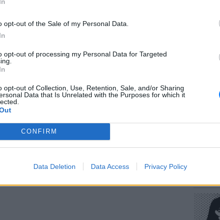
In
o opt-out of the Sale of my Personal Data.
ΔΙΑΦΗΜΙΣΗ
In
to opt-out of processing my Personal Data for Targeted
ΕΥ ΖΗΝ
ing.
Πώς να
In
στους 
o opt-out of Collection, Use, Retention, Sale, and/or Sharing
ersonal Data that Is Unrelated with the Purposes for which it
lected.
Out
CONFIRM
POP CU
Data Deletion
Data Access
Privacy Policy
Η κωμω
νεοπλο