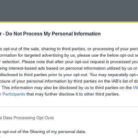
r -
Do Not Process My Personal Information
to opt-out of the sale, sharing to third parties, or processing of your per
formation for targeted advertising by us, please use the below opt-out s
r selection. Please note that after your opt-out request is processed y
eing interest-based ads based on personal information utilized by us or
disclosed to third parties prior to your opt-out. You may separately opt-
losure of your personal information by third parties on the IAB’s list of
. This information may also be disclosed by us to third parties on the
IA
Participants
that may further disclose it to other third parties.
ΕΥ ΖΗΝ
6 φρού
l Data Processing Opt Outs
εκτός 
τό σου αυτήν την τόσο εpωτική ημέρα, είτε
o opt-out of the Sharing of my personal data.
ό τον σύντροφο σου;