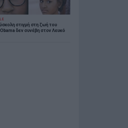
LE
δύσκολη στιγμή στη ζωή του
 Obama δεν συνέβη στον Λευκό