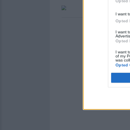
Opted 
I want t
Opted 
I want 
Advertis
Opted 
I want t
of my P
was col
Opted 