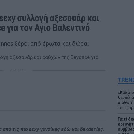
 sεxy συλλογή αξεσουάρ και 
 για τον Αγιο Βαλεντινό
xinnes ξέρει από έpωτα και δώρα!
ΔΙΑΦΗΜΙΣΗ
TREN
«Καλό τα
λευκό κ
υιοθετή
Το σπαρ
Γιατί δε
ερευνητ
 από τις πιο sεxy γυναίκες εδώ και δεκαετίες.
συμβίωσ