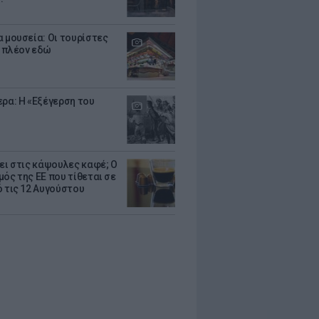
α μουσεία: Οι τουρίστες
 πλέον εδώ
ερα: Η «Εξέγερση του
ζει στις κάψουλες καφέ; Ο
μός της ΕΕ που τίθεται σε
ό τις 12 Αυγούστου