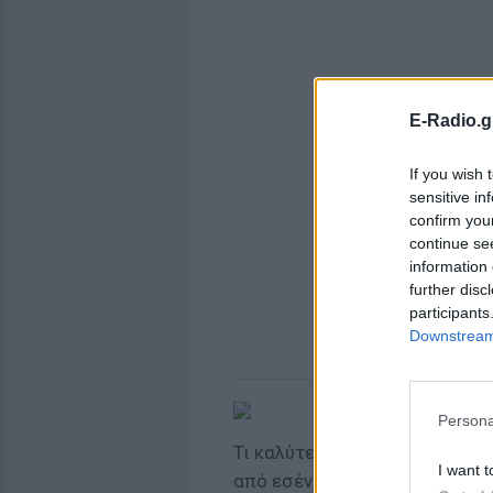
E-Radio.g
If you wish 
sensitive in
confirm you
continue se
information 
further disc
participants
Downstream 
Persona
Τι καλύτερο δώρο για τον εαυ
I want t
από εσένα για εσένα, είτε απ