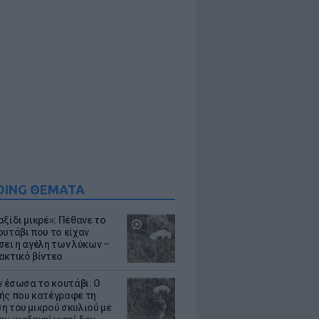
DING ΘΕΜΑΤΑ
ξίδι μικρέ»: Πέθανε το
ουτάβι που το είχαν
σει η αγέλη των λύκων –
ακτικό βίντεο
ν έσωσα το κουτάβι: Ο
ής που κατέγραφε τη
η του μικρού σκυλιού με