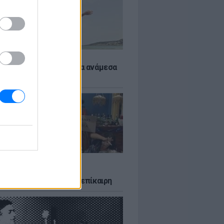
 αποφύγεις το σύγκαμα ανάμεσα
μηρούς
LTURE
δία που σατίρισε τον
υτισμό και παραμένει επίκαιρη