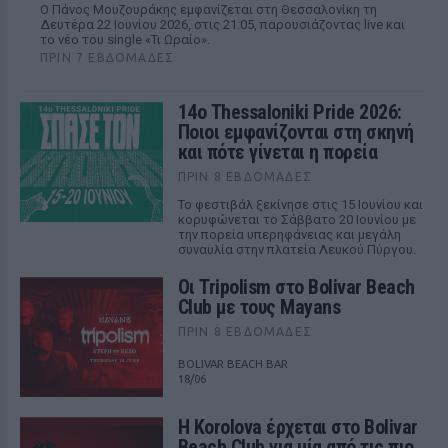
Ο Πάνος Μουζουράκης εμφανίζεται στη Θεσσαλονίκη τη
Δευτέρα 22 Ιουνίου 2026, στις 21:05, παρουσιάζοντας live και
το νέο του single «Τι Ωραίο».
ΠΡΙΝ 7 ΕΒΔΟΜΆΔΕΣ
14ο Thessaloniki Pride 2026:
Ποιοι εμφανίζονται στη σκηνή
και πότε γίνεται η πορεία
ΠΡΙΝ 8 ΕΒΔΟΜΆΔΕΣ
Το φεστιβάλ ξεκίνησε στις 15 Ιουνίου και
κορυφώνεται το Σάββατο 20 Ιουνίου με
την πορεία υπερηφάνειας και μεγάλη
συναυλία στην πλατεία Λευκού Πύργου.
Οι Tripolism στο Bolivar Beach
Club με τους Mayans
ΠΡΙΝ 8 ΕΒΔΟΜΆΔΕΣ
BOLIVAR BEACH BAR
18/06
Η Korolova έρχεται στο Bolivar
Beach Club για μία από τις πιο