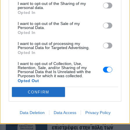
I want to opt-out of the Sharing of my
personal data.
Opted In
I want to opt-out of the Sale of my
Personal Data.
Opted In
ΔΕΙΤΕ ΕΠΙΣΗΣ
I want to opt-out of processing my
Personal Data for Targeted Advertising.
Opted In
ΣΤΗΝ ΙΔΙΑ ΚΑΤΗΓΟΡΙΑ
I want to opt-out of Collection, Use,
Retention, Sale, and/or Sharing of my
Personal Data that Is Unrelated with the
«Κάθε Τρίτη με τον Μόρι»: Η
Purposes for which it was collected.
μεγάλη θεατρική επιτυχία
Opted Out
επιστρέφει στο Θέατρο Ιλίσια
CONFIRM
ΠΡΙΝ 7 ΕΒΔΟΜΆΔΕΣ
Ένα έργο των Jeffrey Hatcher & Mitch
Albom
Data Deletion
Data Access
Privacy Policy
11ο Edessa Short Film Festival:
Η μαγεία του κινηματογράφου
επιστρέφει στην πόλη των