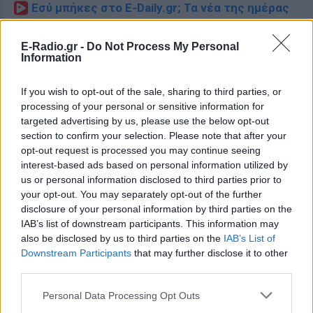
Εσύ μπήκες στο E-Daily.gr; Τα νέα της ημέρας
και ότι σου κάνει κλικ!
E-Radio.gr -
Do Not Process My Personal
Ακολουθήστε το E-Radio.gr και στο Instagram
Information
ΔΙΑΦΗΜΙΣΗ
If you wish to opt-out of the sale, sharing to third parties, or
processing of your personal or sensitive information for
targeted advertising by us, please use the below opt-out
section to confirm your selection. Please note that after your
opt-out request is processed you may continue seeing
interest-based ads based on personal information utilized by
us or personal information disclosed to third parties prior to
your opt-out. You may separately opt-out of the further
disclosure of your personal information by third parties on the
IAB’s list of downstream participants. This information may
also be disclosed by us to third parties on the
IAB’s List of
Downstream Participants
that may further disclose it to other
third parties.
Personal Data Processing Opt Outs