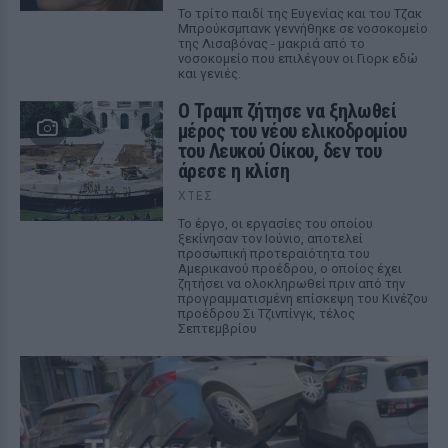
Το τρίτο παιδί της Ευγενίας και του Τζακ
Μπρούκσμπανκ γεννήθηκε σε νοσοκομείο
της Λισαβόνας - μακριά από το
νοσοκομείο που επιλέγουν οι Γιορκ εδώ
και γενιές.
Ο Τραμπ ζήτησε να ξηλωθεί
μέρος του νέου ελικοδρομίου
του Λευκού Οίκου, δεν του
άρεσε η κλίση
ΧΤΕΣ
Το έργο, οι εργασίες του οποίου
ξεκίνησαν τον Ιούνιο, αποτελεί
προσωπική προτεραιότητα του
Αμερικανού προέδρου, ο οποίος έχει
ζητήσει να ολοκληρωθεί πριν από την
προγραμματισμένη επίσκεψη του Κινέζου
προέδρου Σι Τζινπίνγκ, τέλος
Σεπτεμβρίου