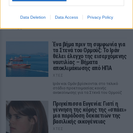
Ο γιατρός, πρώην αξιωματούχος δημόσιας υγείας και
έντονος επικριτής της ισραηλινής πολιτικής, κατάφερε να
ξεπεράσει μία πρωτοφανή οικονομική κινητοποίηση υπέρ
Data Deletion
Data Access
Privacy Policy
της αντιπάλου του, Χέιλι Στίβενς βασιζόμενος σε ένα
καθαρά αντικαθεστωτικό αφήγημα
ΧΤΕΣ
Ένα βήμα πριν τη συμφωνία για
τα Στενά του Ορμούζ: Το Ιράν
θέλει έλεγχο της εισερχόμενης
ναυτιλίας – Βήματα
αποκλιμάκωσης από ΗΠΑ
ΧΤΕΣ
Ιράν και Ομάν βρίσκονται στο τελικό
στάδιο προετοιμασίας κοινής
ανακοίνωσης για τα Στενά του Ορμούζ
Πριγκίπισσα Ευγενία: Γιατί η
γέννηση της κόρης της «σπάει»
μια παράδοση δεκαετιών της
βασιλικής οικογένειας
ΧΤΕΣ