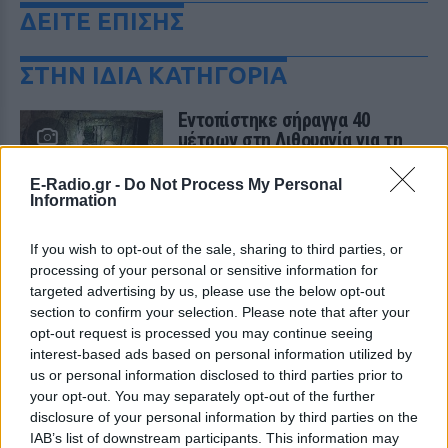
ΔΕΙΤΕ ΕΠΙΣΗΣ
ΣΤΗΝ ΙΔΙΑ ΚΑΤΗΓΟΡΙΑ
Εντοπίστηκε σήραγγα 40
μέτρων στη Λιθουανία για τη
διέλευση παράνομων
μεταναστών από τη
E-Radio.gr -
Do Not Process My Personal
Λευκορωσία
Information
ΧΤΕΣ
If you wish to opt-out of the sale, sharing to third parties, or
Λιθουανοί συνοριοφύλακες δέχθηκαν
επίθεση σε μία περίπτωση από ομάδα
processing of your personal or sensitive information for
μεταναστών που αντιστέκονταν στη
targeted advertising by us, please use the below opt-out
σύλληψή τους, οι αξιωματικοί
section to confirm your selection. Please note that after your
αναγκάστηκαν να υποχωρήσουν και οι
παράνομοι μετανάστες διέφυγαν πίσω
opt-out request is processed you may continue seeing
interest-based ads based on personal information utilized by
Πύραυλος προσέκρουσε στη
us or personal information disclosed to third parties prior to
Σελήνη: Τι κρύβει η «σιγή
your opt-out. You may separately opt-out of the further
ιχθύος» από NASA και SpaceX;
disclosure of your personal information by third parties on the
ΧΤΕΣ
IAB’s list of downstream participants. This information may