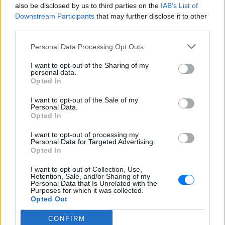
Ο δεύτερος βαθμός του πυραύλου Falcon
also be disclosed by us to third parties on the
IAB’s List of
9 προσέκρουσε στη Σελήνη στις 6:35
Downstream Participants
that may further disclose it to other
GMT, αφήνοντας πίσω του κρατήρα 18
third parties.
μέτρων - η οπτική επιβεβαίωση
αναμένεται από τους δορυφόρους σε
τροχιά
Personal Data Processing Opt Outs
Παναθηναϊκός – ΤΣΣΚΑ 1948:
I want to opt-out of the Sharing of my
Ενός λεπτού σιγή στη μνήμη
personal data.
των πυροσβεστών που έχασαν
Opted In
τη ζωή τους
I want to opt-out of the Sale of my
ΧΤΕΣ
Personal Data.
Opted In
Οι «πράσινοι« θα τιμήσουν όσους έπεσαν
εν ώρα καθήκοντος
I want to opt-out of processing my
Personal Data for Targeted Advertising.
Opted In
I want to opt-out of Collection, Use,
Retention, Sale, and/or Sharing of my
Personal Data that Is Unrelated with the
Purposes for which it was collected.
Αμπντούλ Ελ‑Σαγέντ: Ένας γιατρός από το
Opted Out
Μίσιγκαν που δημιουργεί πονοκέφαλο εκτός
από τον Λευκό Οίκο και στους Δημοκρατικούς
CONFIRM