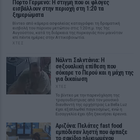
Πόρτο Γερμενό: Η στιγμή που οι φλόγες
εισβάλλουν στην περιοχή στη 1:20 τα
ξημερώματα
Βίντεο από κάμερα ασφαλείας καταγράφει τη δραματική
εισβολή του πύρινου μετώπου στις 1:20 π.μ. της 1ης
Αυγούστου, κατά τη διάρκεια της πυρκαγιάς που μαινόταν
επί πέντε ημέρες στην Αττικοβοιωτία.
ΧΤΕΣ
Νάλντι Σαλντάνια: Η
σeξουαλική επίθεση που
σόκαρε το Περού και η μάχη της
για δικαίωση
ΧΤΕΣ
Το βίντεο με την παρενόχληση της
τραγουδίστριας από τον μουσικό
διευθυντή της ορχήστρας La Bella Luz
έχει εξαπλωθεί παγκοσμίως, ενώ η
Εισαγγελία έχει ήδη ξεκινήσει έρευνα.
Αριζόνα: Πελάτες fast food
εμπόδισαν ληστή που άρπαξε
το σακίδιο ηλικιωμένου