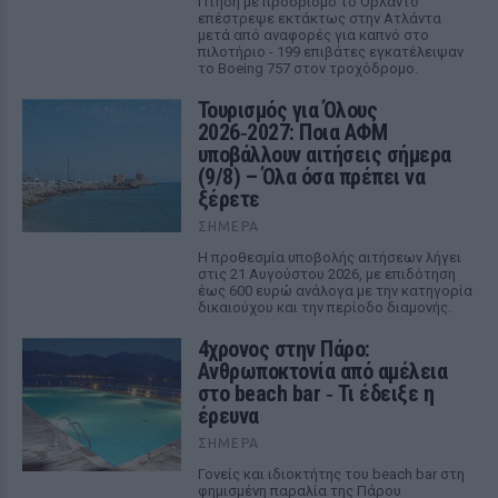
Πτήση με προορισμό το Ορλάντο
επέστρεψε εκτάκτως στην Ατλάντα
μετά από αναφορές για καπνό στο
πιλοτήριο - 199 επιβάτες εγκατέλειψαν
το Boeing 757 στον τροχόδρομο.
Τουρισμός για Όλους
2026‑2027: Ποια ΑΦΜ
υποβάλλουν αιτήσεις σήμερα
(9/8) – Όλα όσα πρέπει να
ξέρετε
ΣΉΜΕΡΑ
Η προθεσμία υποβολής αιτήσεων λήγει
στις 21 Αυγούστου 2026, με επιδότηση
έως 600 ευρώ ανάλογα με την κατηγορία
δικαιούχου και την περίοδο διαμονής.
4χρονος στην Πάρο:
Ανθρωποκτονία από αμέλεια
στο beach bar ‑ Τι έδειξε η
έρευνα
ΣΉΜΕΡΑ
Γονείς και ιδιοκτήτης του beach bar στη
φημισμένη παραλία της Πάρου