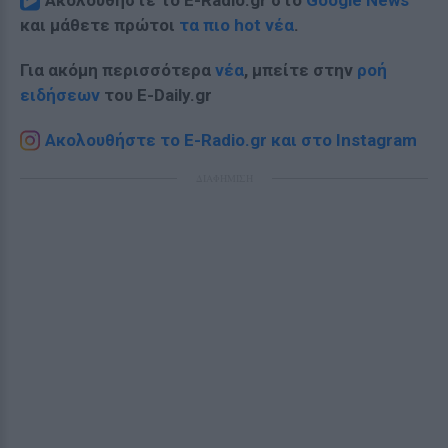
Ακολουθήστε το E-Radio.gr στο
Google News
και μάθετε πρώτοι
τα πιο hot νέα
.
Για ακόμη περισσότερα
νέα
, μπείτε στην
ροή
ειδήσεων
του E-Daily.gr
Ακολουθήστε το E-Radio.gr και στο Instagram
ΔΙΑΦΗΜΙΣΗ