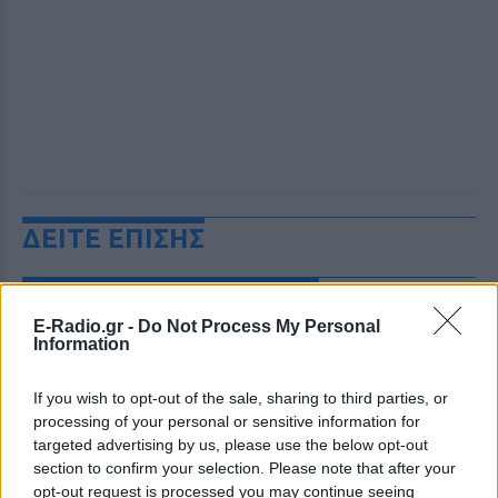
ΔΕΙΤΕ ΕΠΙΣΗΣ
ΣΤΗΝ ΙΔΙΑ ΚΑΤΗΓΟΡΙΑ
E-Radio.gr -
Do Not Process My Personal
Information
Ισραηλινό ΥΠΕΞ προς τουρίστες
στην Ελλάδα: «Κρύψτε ότι
είστε Ισραηλινοί» λόγω
If you wish to opt-out of the sale, sharing to third parties, or
διαδηλώσεων
processing of your personal or sensitive information for
ΣΉΜΕΡΑ
targeted advertising by us, please use the below opt-out
section to confirm your selection. Please note that after your
Ταξιδιωτική προειδοποίηση εξέδωσε το
ισραηλινό υπουργείο Εξωτερικών ενόψει
opt-out request is processed you may continue seeing