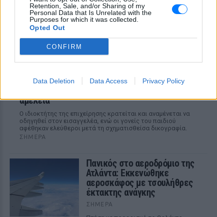
Retention, Sale, and/or Sharing of my
Personal Data that Is Unrelated with the
Purposes for which it was collected.
Opted Out
CONFIRM
Πάρος: Κλειστό το beach bar όπου πνίγηκε ο
Data Deletion
Data Access
Privacy Policy
4χρονος – Δικογραφία για ανθρωποκτονία από
αμέλεια
Ο ιδιοκτήτης της επιχείρησης κρατείται και αναμένεται να
οδηγηθεί στον εισαγγελέα, ενώ οι γονείς του παιδιού
αφέθηκαν ελεύθεροι μετά τη σχηματισθείσα δικογραφία.
ΣΉΜΕΡΑ
Πανικός στο αεροδρόμιο της
Ατλάντα: Εκκενώθηκε
αεροσκάφος με τσουλήθρες
έκτακτης ανάγκης
ΣΉΜΕΡΑ