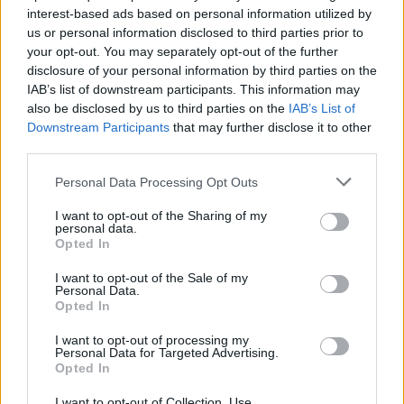
της «ημέρας οργής» φιλοπαλαιστινιακών
interest-based ads based on personal information utilized by
οργανώσεων σε 36 σημεία της χώρας.
us or personal information disclosed to third parties prior to
Επιτρέπεται να προσπεράσεις
your opt-out. You may separately opt-out of the further
περιπολικό; Τι λέει ο ΚΟΚ που
disclosure of your personal information by third parties on the
οι περισσότεροι αγνοούν
IAB’s list of downstream participants. This information may
also be disclosed by us to third parties on the
IAB’s List of
ΣΉΜΕΡΑ
Downstream Participants
that may further disclose it to other
Ο Κώδικας Οδικής Κυκλοφορίας δεν
third parties.
απαγορεύει την προσπέραση οχήματος
της αστυνομίας, αλλά ισχύουν
συγκεκριμένοι κανόνες που κάθε οδηγός
Personal Data Processing Opt Outs
πρέπει να γνωρίζει.
I want to opt-out of the Sharing of my
Επίθεση στον Ερυθρό Σταυρό:
personal data.
Ασθενής χτύπησε νοσηλεύτρια
Opted In
σε πόρτες ‑ Τι καταγγέλλει η
ΠΟΕΔΗΝ για τους φύλακες
I want to opt-out of the Sale of my
Personal Data.
ΣΉΜΕΡΑ
Opted In
Το περιστατικό βίας στα Επείγοντα
I want to opt-out of processing my
σημειώθηκε τα ξημερώματα του
Personal Data for Targeted Advertising.
Σαββάτου - ο πρόεδρος της ΠΟΕΔΗΝ
Opted In
Μιχάλης Γιαννάκος ζητά ουσιαστικά
μέτρα προστασίας για το νοσηλευτικό
προσωπικό
I want to opt-out of Collection, Use,