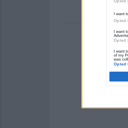
Opted 
I want t
Opted 
I want 
Advertis
Opted 
I want t
of my P
was col
Opted 