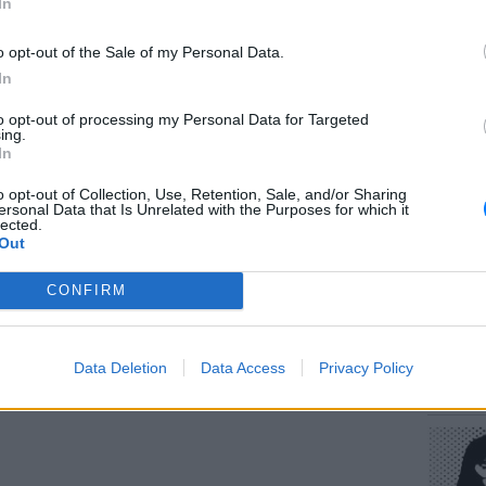
In
o opt-out of the Sale of my Personal Data.
In
ΔΙΑΦΗΜΙΣΗ
to opt-out of processing my Personal Data for Targeted
ΕΥ ΖΗΝ
ing.
Πώς να
In
στους 
o opt-out of Collection, Use, Retention, Sale, and/or Sharing
ersonal Data that Is Unrelated with the Purposes for which it
lected.
Out
CONFIRM
POP CU
Data Deletion
Data Access
Privacy Policy
Η κωμω
νεοπλο