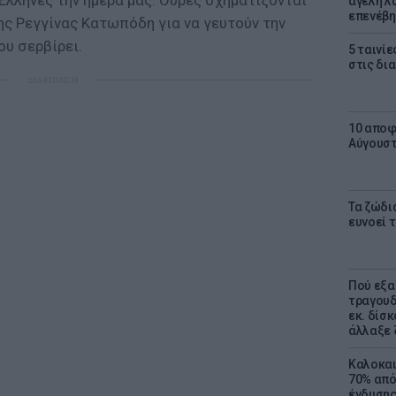
 Έλληνες την ημέρα μας. Ουρές σχηματίζονται
αγέλη λύ
επενέβη
της Ρεγγίνας Κατωπόδη για να γευτούν την
υ σερβίρει.
5 ταινίε
στις δι
ΔΙΑΦΗΜΙΣΗ
10 αποφ
Αύγουσ
Τα ζώδια
ευνοεί 
Πού εξα
τραγουδ
εκ. δίσ
άλλαξε 
Καλοκαι
70% από
ένδυσης