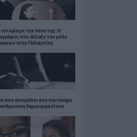
Α
ιστορία με την πένα της: Η
ογράφος που άλλαξε τον ρόλο
ναικών στην Παλαιστίνη
Α
να που ανατρέπει όσα πιστεύαμε
ν ανθρώπινη δημιουργικότητα