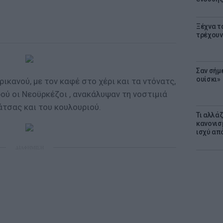
Ξέχνα τ
τρέχουν
Σαν σήμ
ουίσκι»
ικανού, με τον καφέ στο χέρι και τα ντόνατς,
ού οι Νεοϋρκέζοι , ανακάλυψαν τη νοστιμιά
άτσας και του κουλουριού.
Τι αλλά
κανονισ
ισχύ απ
ΔΙΑΦΗΜΙΣΗ