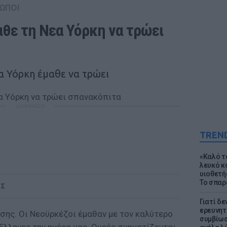
ΩΠΟΙ
θε τη Νεα Υόρκη να τρώει 
α Υόρκη έμαθε να τρώει
ΔΙΑΦΗΜΙΣΗ
TREN
«Καλό τα
λευκό κ
υιοθετή
Το σπαρ
ΟΣ
Γιατί δε
ερευνητ
σης. Οι Νεοϋρκέζοι έμαθαν με τον καλύτερο
συμβίωσ