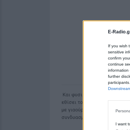
E-Radio.g
If you wish 
sensitive in
confirm you
continue se
information 
further disc
participants
Downstream 
Και φυσικά η δαιμόνια Ελληνίδ
εθίσει τους Αμερικανούς στο π
με γιαούρτι και φέτα. Γευστι
Persona
συνδυασμοί είναι τελείως άγν
I want t