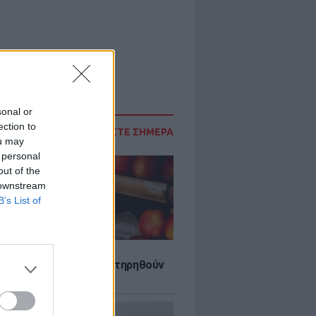
sonal or
ection to
ΔΙΑΒΑΣΤΕ ΣΗΜΕΡΑ
ou may
 personal
out of the
 downstream
B’s List of
τα που μπορουν να διατηρηθούν
ψυγείου το καλοκαίρι