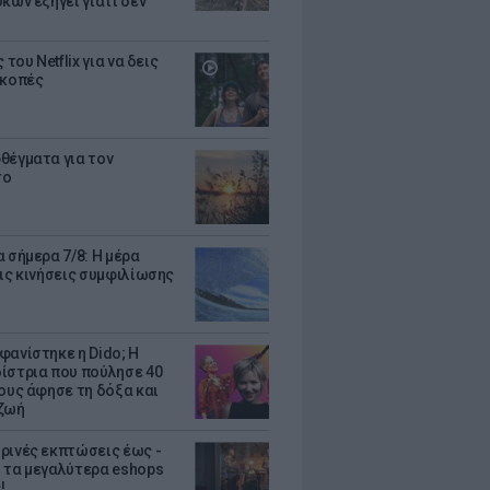
κων εξηγεί γιατί δεν
ς του Netflix για να δεις
ακοπές
θέγματα για τον
το
 σήμερα 7/8: Η μέρα
τις κινήσεις συμφιλίωσης
φανίστηκε η Dido; Η
ίστρια που πούλησε 40
κους άφησε τη δόξα και
ζωή
ρινές εκπτώσεις έως -
 τα μεγαλύτερα eshops
!