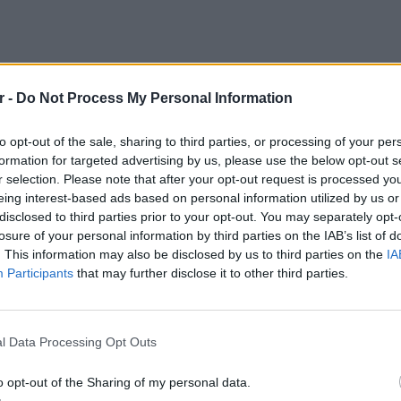
r -
Do Not Process My Personal Information
to opt-out of the sale, sharing to third parties, or processing of your per
formation for targeted advertising by us, please use the below opt-out s
r selection. Please note that after your opt-out request is processed y
eing interest-based ads based on personal information utilized by us or
disclosed to third parties prior to your opt-out. You may separately opt-
losure of your personal information by third parties on the IAB’s list of
. This information may also be disclosed by us to third parties on the
IA
Participants
that may further disclose it to other third parties.
α δεν σερβίρει μόνο αυτά. Σιγά σιγά έχει
εϊνιρλί, ενώ ατού της είναι και το σάντουιτς
ΕΥ ΖΗΝ
6 φρού
κός οργασμός στο στόμα, αφού αυτοί οι
l Data Processing Opt Outs
εκτός 
ωστοι για τις ΗΠΑ.
o opt-out of the Sharing of my personal data.