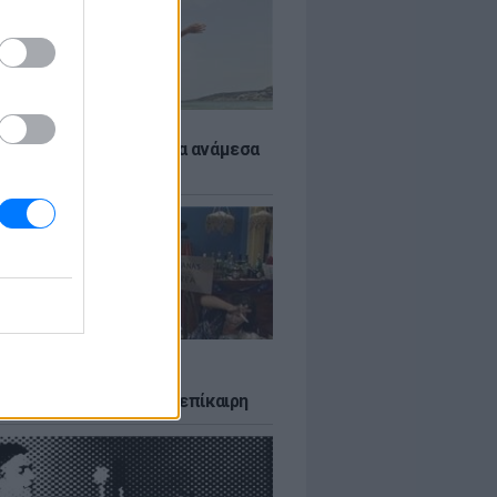
 αποφύγεις το σύγκαμα ανάμεσα
μηρούς
LTURE
δία που σατίρισε τον
υτισμό και παραμένει επίκαιρη