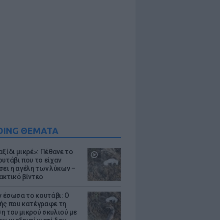
DING ΘΕΜΑΤΑ
ξίδι μικρέ»: Πέθανε το
ουτάβι που το είχαν
σει η αγέλη των λύκων –
ακτικό βίντεο
ν έσωσα το κουτάβι: Ο
ής που κατέγραφε τη
η του μικρού σκυλιού με