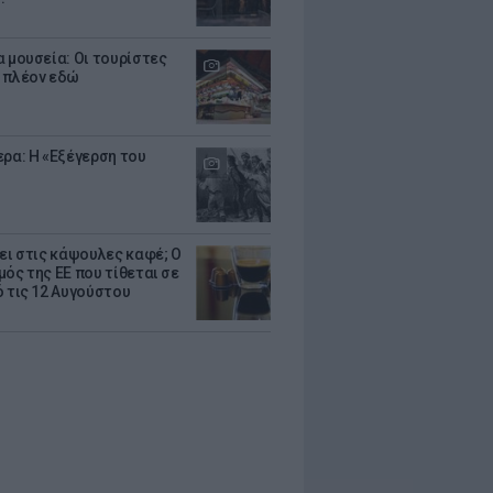
α μουσεία: Οι τουρίστες
 πλέον εδώ
ερα: Η «Εξέγερση του
ζει στις κάψουλες καφέ; Ο
μός της ΕΕ που τίθεται σε
ό τις 12 Αυγούστου