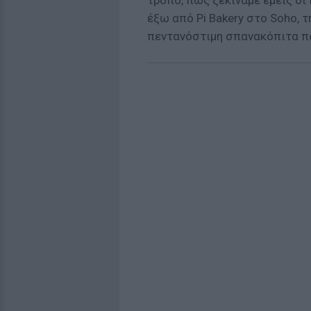
τρόπο, πως ξεκινάμε εμείς οι
έξω από Pi Bakery στο Soho, 
πεντανόστιμη σπανακόπιτα πο