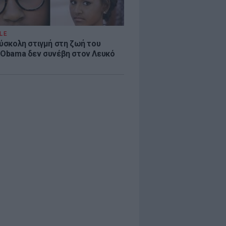
LE
δύσκολη στιγμή στη ζωή του
 Obama δεν συνέβη στον Λευκό