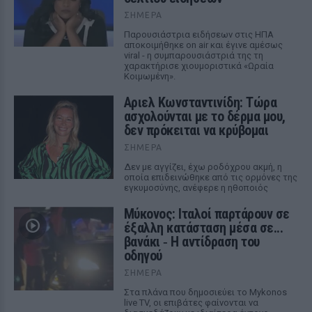
ΣΉΜΕΡΑ
Παρουσιάστρια ειδήσεων στις ΗΠΑ
αποκοιμήθηκε on air και έγινε αμέσως
viral - η συμπαρουσιάστριά της τη
χαρακτήρισε χιουμοριστικά «Ωραία
Κοιμωμένη».
Αριελ Κωνσταντινίδη: Τώρα
ασχολούνται με το δέρμα μου,
δεν πρόκειται να κρύβομαι
ΣΉΜΕΡΑ
Δεν με αγγίζει, έχω ροδόχρου ακμή, η
οποία επιδεινώθηκε από τις ορμόνες της
εγκυμοσύνης, ανέφερε η ηθοποιός
Μύκονος: Ιταλοί παρτάρουν σε
έξαλλη κατάσταση μέσα σε...
βανάκι ‑ Η αντίδραση του
οδηγού
ΣΉΜΕΡΑ
Στα πλάνα που δημοσιεύει το Mykonos
live TV, οι επιβάτες φαίνονται να