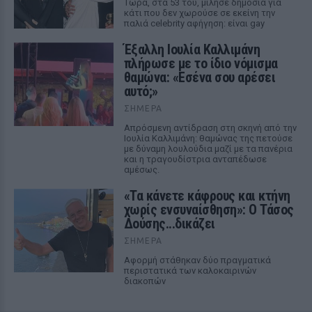
Τώρα, στα 53 του, μίλησε δημόσια για
κάτι που δεν χωρούσε σε εκείνη την
παλιά celebrity αφήγηση: είναι gay
Έξαλλη Ιουλία Καλλιμάνη
πλήρωσε με το ίδιο νόμισμα
θαμώνα: «Εσένα σου αρέσει
αυτό;»
ΣΉΜΕΡΑ
Απρόσμενη αντίδραση στη σκηνή από την
Ιουλία Καλλιμάνη: θαμώνας της πετούσε
με δύναμη λουλούδια μαζί με τα πανέρια
και η τραγουδίστρια ανταπέδωσε
αμέσως.
«Τα κάνετε κάφρους και κτήνη
χωρίς ενσυναίσθηση»: Ο Τάσος
Δούσης...δικάζει
ΣΉΜΕΡΑ
Αφορμή στάθηκαν δύο πραγματικά
περιστατικά των καλοκαιρινών
διακοπών