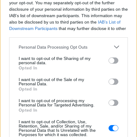
your opt-out. You may separately opt-out of the further
Η Τατιάνα Στεφανίδου φόρεσε
disclosure of your personal information by third parties on the
μπικίνι και εντυπωσίασε με το
IAB’s list of downstream participants. This information may
κορμί της στα καταγάλανα νερά
also be disclosed by us to third parties on the
IAB’s List of
του Ιονίου
Downstream Participants
that may further disclose it to other
third parties.
ΣΉΜΕΡΑ
Οι φωτογραφίες που ανέβασε η
Personal Data Processing Opt Outs
παρουσιάστρια από τις διακοπές της με
τον Νίκο Ευαγγελάτο στα Επτάνησα
I want to opt-out of the Sharing of my
personal data.
Κατερίνα Παπουτσάκη: Ποζάρει
Opted In
χαμογελαστή με μπικίνι στη
θάλασσα σε καλοκαιρινή
I want to opt-out of the Sale of my
διάθεση
Personal Data.
Opted In
ΣΉΜΕΡΑ
Η ηθοποιός μοιράστηκε στιγμές από την
I want to opt-out of processing my
παραλία μέσα από Instagram stories,
Personal Data for Targeted Advertising.
ποζάροντας μέσα στο νερό με τα αγόρια
Opted In
της
I want to opt-out of Collection, Use,
Charlize Theron: Η «Καλυψώ»
Retention, Sale, and/or Sharing of my
κλείνει τα 51 ‑ H ζωή και ο
Personal Data that Is Unrelated with the
Purposes for which it was collected.
ρόλος που άλλαξε τα πάντα για