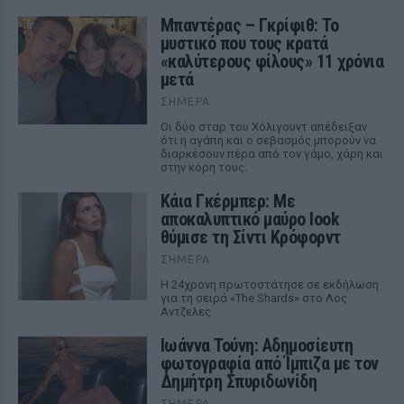
Μπαντέρας – Γκρίφιθ: Το
μυστικό που τους κρατά
«καλύτερους φίλους» 11 χρόνια
μετά
ΣΉΜΕΡΑ
Οι δύο σταρ του Χόλιγουντ απέδειξαν
ότι η αγάπη και ο σεβασμός μπορούν να
διαρκέσουν πέρα από τον γάμο, χάρη και
στην κόρη τους.
Κάια Γκέρμπερ: Με
αποκαλυπτικό μαύρο look
θύμισε τη Σίντι Κρόφορντ
ΣΉΜΕΡΑ
Η 24χρονη πρωτοστάτησε σε εκδήλωση
για τη σειρά «The Shards» στο Λος
Αντζελες
Ιωάννα Τούνη: Αδημοσίευτη
φωτογραφία από Ίμπιζα με τον
Δημήτρη Σπυριδωνίδη
ΣΉΜΕΡΑ