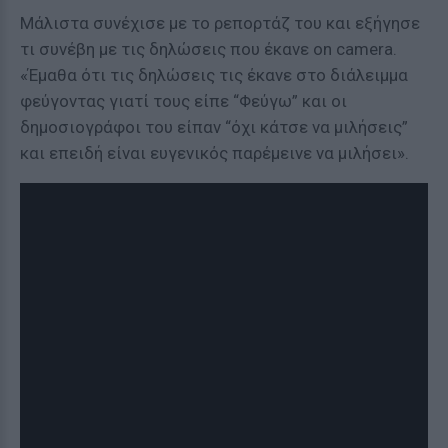
Μάλιστα συνέχισε με το ρεπορτάζ του και εξήγησε
τι συνέβη με τις δηλώσεις που έκανε on camera.
«Έμαθα ότι τις δηλώσεις τις έκανε στο διάλειμμα
φεύγοντας γιατί τους είπε “Φεύγω” και οι
δημοσιογράφοι του είπαν “όχι κάτσε να μιλήσεις”
και επειδή είναι ευγενικός παρέμεινε να μιλήσει».