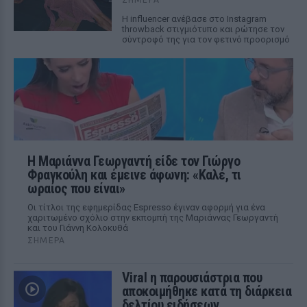
Η influencer ανέβασε στο Instagram
throwback στιγμιότυπο και ρώτησε τον
σύντροφό της για τον φετινό προορισμό
Η Μαριάννα Γεωργαντή είδε τον Γιώργο
Φραγκούλη και έμεινε άφωνη: «Καλέ, τι
ωραίος που είναι»
Οι τίτλοι της εφημερίδας Espresso έγιναν αφορμή για ένα
χαριτωμένο σχόλιο στην εκπομπή της Μαριάννας Γεωργαντή
και του Γιάννη Κολοκυθά
ΣΉΜΕΡΑ
Viral η παρουσιάστρια που
αποκοιμήθηκε κατά τη διάρκεια
δελτίου ειδήσεων