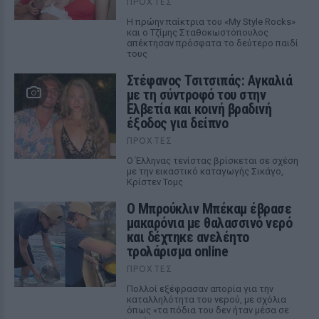
ΠΡΟΧΤΈΣ
Η πρώην παίκτρια του «My Style Rocks»
και ο Τζίμης Σταθοκωστόπουλος
απέκτησαν πρόσφατα το δεύτερο παιδί
τους
Στέφανος Τσιτσιπάς: Αγκαλιά
με τη σύντροφό του στην
Ελβετία και κοινή βραδινή
έξοδος για δείπνο
ΠΡΟΧΤΈΣ
Ο Έλληνας τενίστας βρίσκεται σε σχέση
με την εικαστικό καταγωγής Σικάγο,
Κρίστεν Τομς
Ο Μπρούκλιν Μπέκαμ έβρασε
μακαρόνια με θαλασσινό νερό
και δέχτηκε ανελέητο
τρολάρισμα online
ΠΡΟΧΤΈΣ
Πολλοί εξέφρασαν απορία για την
καταλληλότητα του νερού, με σχόλια
όπως «τα πόδια του δεν ήταν μέσα σε