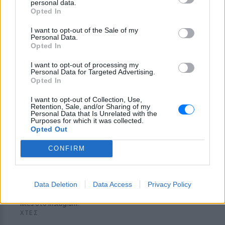
personal data.
ραντεβού» που κέρδισε όλα τα
Opted In
σχόλια
ΠΡΙΝ 8 ΏΡΕΣ
I want to opt-out of the Sale of my
Personal Data.
Η ηθοποιός ανέβασε στο TikTok βίντεο
Opted In
να τραγουδά με τον Papazo και να κάνει
τη δική της... πασαρέλα, με τους fans να
I want to opt-out of processing my
εστιάζουν στη φυσική της εμφάνιση.
Personal Data for Targeted Advertising.
Opted In
I want to opt-out of Collection, Use,
Retention, Sale, and/or Sharing of my
Personal Data that Is Unrelated with the
Purposes for which it was collected.
Opted Out
CONFIRM
Αποστολία Ζώη: Από το Μπαλί στο BTS
concert στο Παρίσι ‑ το καλοκαίρι που δεν θα
ξεχάσει
Data Deletion
Data Access
Privacy Policy
Η παρουσιάστρια μοιράστηκε τη διπλή καλοκαιρινή της
περιπέτεια μέσα από ανάρτηση που συγκέντρωσε χιλιάδες
likes στο Instagram.
ΧΤΕΣ