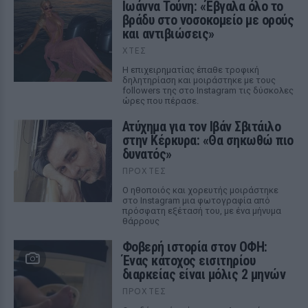
Ιωάννα Τούνη: «Έβγαλα όλο το
βράδυ στο νοσοκομείο με ορούς
και αντιβιώσεις»
ΧΤΕΣ
Η επιχειρηματίας έπαθε τροφική
δηλητηρίαση και μοιράστηκε με τους
followers της στο Instagram τις δύσκολες
ώρες που πέρασε.
Ατύχημα για τον Ιβάν Σβιτάιλο
στην Κέρκυρα: «Θα σηκωθώ πιο
δυνατός»
ΠΡΟΧΤΈΣ
Ο ηθοποιός και χορευτής μοιράστηκε
στο Instagram μια φωτογραφία από
πρόσφατη εξέτασή του, με ένα μήνυμα
θάρρους
Φοβερή ιστορία στον ΟΦΗ:
Ένας κάτοχος εισιτηρίου
διαρκείας είναι μόλις 2 μηνών
ΠΡΟΧΤΈΣ