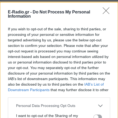
Ιωάννα Τούνη: Τα 33α γενέθλιά
E-Radio.gr -
Do Not Process My Personal
της στις Μαλδίβες και η
Information
έκπληξη που δεν περίμενε στο
00:01
If you wish to opt-out of the sale, sharing to third parties, or
ΠΡΙΝ 8 ΏΡΕΣ
processing of your personal or sensitive information for
Η γνωστή influencer γιορτάζει τα
targeted advertising by us, please use the below opt-out
γενέθλιά της σε ονειρικό resort με τον
section to confirm your selection. Please note that after your
σύντροφό της Δημήτρη Σπυριδωνίδη, τον
opt-out request is processed you may continue seeing
γιο της και στενούς φίλους.
interest-based ads based on personal information utilized by
Mike ο ράπερ: Η πρώτη εικόνα
us or personal information disclosed to third parties prior to
μετά το τροχαίο ‑ Με δεμένο
your opt-out. You may separately opt-out of the further
χέρι και το σκυλάκι του
disclosure of your personal information by third parties on the
ΠΡΙΝ 8 ΏΡΕΣ
IAB’s list of downstream participants. This information may
also be disclosed by us to third parties on the
IAB’s List of
Ο γνωστός ράπερ εμφανίστηκε στο
Instagram Story του ξαπλωμένος στον
Downstream Participants
that may further disclose it to other
καναπέ με ακινητοποιημένο χέρι, χωρίς
third parties.
να αποκαλύψει ακόμη λεπτομέρειες για
το ατύχημα.
Personal Data Processing Opt Outs
Κατερίνα Παπουτσάκη: Η
πασαρέλα με το «Καλοκαιρινά
I want to opt-out of the Sharing of my