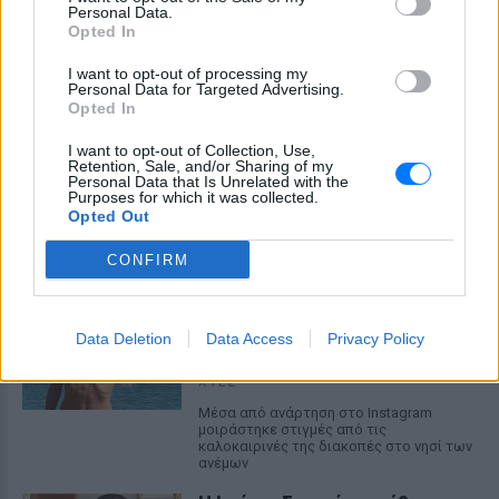
Personal Data.
Opted In
I want to opt-out of processing my
Personal Data for Targeted Advertising.
Opted In
Φοβερή ιστορία στον ΟΦΗ: Ένας κάτοχος
I want to opt-out of Collection, Use,
Retention, Sale, and/or Sharing of my
εισιτηρίου διαρκείας είναι μόλις 2 μηνών
Personal Data that Is Unrelated with the
Purposes for which it was collected.
Οπαδός από κούνια κυριολεκτικά στον ΟΦΗ
Opted Out
ΧΤΕΣ
CONFIRM
Διακοπές στη Μύκονο για τη
Βάλια Χατζηθεοδώρου ‑ οι
φωτογραφίες με μαγιό στην
Data Deletion
Data Access
Privacy Policy
παραλία
ΧΤΕΣ
Μέσα από ανάρτηση στο Instagram
μοιράστηκε στιγμές από τις
καλοκαιρινές της διακοπές στο νησί των
ανέμων