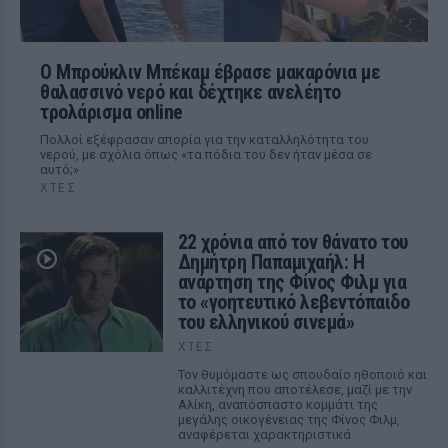
Ο Μπρούκλιν Μπέκαμ έβρασε μακαρόνια με
θαλασσινό νερό και δέχτηκε ανελέητο
τρολάρισμα online
Πολλοί εξέφρασαν απορία για την καταλληλότητα του
νερού, με σχόλια όπως «τα πόδια του δεν ήταν μέσα σε
αυτό;»
ΧΤΕΣ
22 χρόνια από τον θάνατο του
Δημήτρη Παπαμιχαήλ: Η
ανάρτηση της Φίνος Φιλμ για
το «γοητευτικό λεβεντόπαιδο
του ελληνικού σινεμά»
ΧΤΕΣ
Τον θυμόμαστε ως σπουδαίο ηθοποιό και
καλλιτέχνη που αποτέλεσε, μαζί με την
Αλίκη, αναπόσπαστο κομμάτι της
μεγάλης οικογένειας της Φίνος Φιλμ,
αναφέρεται χαρακτηριστικά