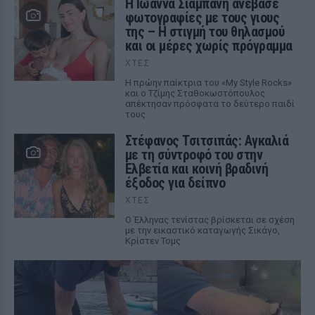
H Ιωάννα Σιαμπάνη ανέβασε
φωτογραφίες με τους γιους
της – Η στιγμή του θηλασμού
και οι μέρες χωρίς πρόγραμμα
ΧΤΕΣ
Η πρώην παίκτρια του «My Style Rocks»
και ο Τζίμης Σταθοκωστόπουλος
απέκτησαν πρόσφατα το δεύτερο παιδί
τους
Στέφανος Τσιτσιπάς: Αγκαλιά
με τη σύντροφό του στην
Ελβετία και κοινή βραδινή
έξοδος για δείπνο
ΧΤΕΣ
Ο Έλληνας τενίστας βρίσκεται σε σχέση
με την εικαστικό καταγωγής Σικάγο,
Κρίστεν Τομς