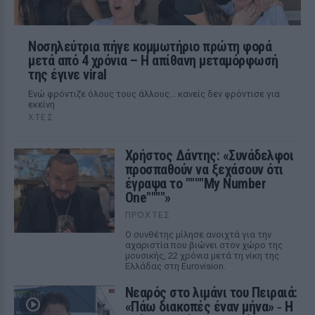
Νοσηλεύτρια πήγε κομμωτήριο πρώτη φορά
μετά από 4 χρόνια – Η απίθανη μεταμόρφωσή
της έγινε viral
Ενώ φρόντιζε όλους τους άλλους... κανείς δεν φρόντισε για
εκείνη
ΧΤΕΣ
Χρήστος Δάντης: «Συνάδελφοι
προσπαθούν να ξεχάσουν ότι
έγραψα το """"My Number
One""""»
ΠΡΟΧΤΈΣ
Ο συνθέτης μίλησε ανοιχτά για την
αχαριστία που βιώνει στον χώρο της
μουσικής, 22 χρόνια μετά τη νίκη της
Ελλάδας στη Eurovision.
Νεαρός στο λιμάνι του Πειραιά:
«Πάω διακοπές έναν μήνα» ‑ Η