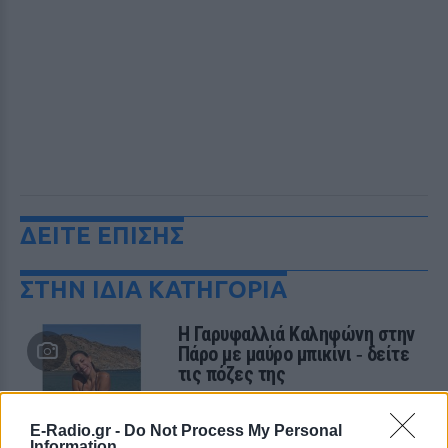
ΔΕΙΤΕ ΕΠΙΣΗΣ
ΣΤΗΝ ΙΔΙΑ ΚΑΤΗΓΟΡΙΑ
Η Γαρυφαλλιά Καληφώνη στην
Πάρο με μαύρο μπικίνι ‑ δείτε
τις πόζες της
ΠΡΙΝ 10 ΏΡΕΣ
Το μοντέλο μοιράστηκε φωτογραφίες
E-Radio.gr -
Do Not Process My Personal
από τις καλοκαιρινές της διακοπές στο
Information