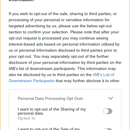
νησί των Κυκλάδων
Ιωάννα Τούνη: «Έβγαλα όλο το
If you wish to opt-out of the sale, sharing to third parties, or
βράδυ στο νοσοκομείο με ορούς
processing of your personal or sensitive information for
και αντιβιώσεις»
targeted advertising by us, please use the below opt-out
section to confirm your selection. Please note that after your
ΠΡΙΝ 10 ΏΡΕΣ
opt-out request is processed you may continue seeing
Η επιχειρηματίας έπαθε τροφική
interest-based ads based on personal information utilized by
δηλητηρίαση και μοιράστηκε με τους
followers της στο Instagram τις δύσκολες
us or personal information disclosed to third parties prior to
ώρες που πέρασε.
your opt-out. You may separately opt-out of the further
disclosure of your personal information by third parties on the
Ατύχημα για τον Ιβάν Σβιτάιλο
IAB’s list of downstream participants. This information may
στην Κέρκυρα: «Θα σηκωθώ πιο
also be disclosed by us to third parties on the
δυνατός»
IAB’s List of
Downstream Participants
that may further disclose it to other
ΧΤΕΣ
third parties.
Ο ηθοποιός και χορευτής μοιράστηκε
στο Instagram μια φωτογραφία από
Personal Data Processing Opt Outs
πρόσφατη εξέτασή του, με ένα μήνυμα
θάρρους
I want to opt-out of the Sharing of my
personal data.
Opted In
I want to opt-out of the Sale of my