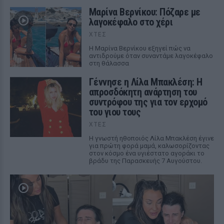
Μαρίνα Βερνίκου: Πόζαρε με
λαγοκέφαλο στο χέρι
ΧΤΕΣ
Η Μαρίνα Βερνίκου εξηγεί πώς να
αντιδρούμε όταν συναντάμε λαγοκέφαλο
στη θάλασσα
Γέννησε η Λίλα Μπακλέση: Η
απροσδόκητη ανάρτηση του
συντρόφου της για τον ερχομό
του γιου τους
ΧΤΕΣ
Η γνωστή ηθοποιός Λίλα Μπακλέση έγινε
για πρώτη φορά μαμά, καλωσορίζοντας
στον κόσμο ένα υγιέστατο αγοράκι το
βράδυ της Παρασκευής 7 Αυγούστου.