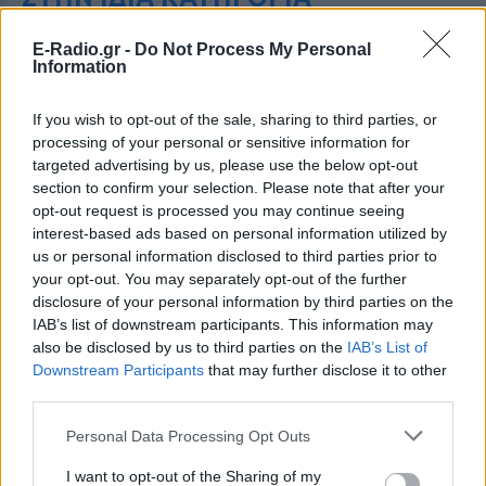
Έξαλλη Ιουλία Καλλιμάνη
E-Radio.gr -
Do Not Process My Personal
πλήρωσε με το ίδιο νόμισμα
Information
θαμώνα: «Εσένα σου αρέσει
αυτό;»
If you wish to opt-out of the sale, sharing to third parties, or
ΠΡΙΝ 10 ΏΡΕΣ
processing of your personal or sensitive information for
targeted advertising by us, please use the below opt-out
Απρόσμενη αντίδραση στη σκηνή από την
Ιουλία Καλλιμάνη: θαμώνας της πετούσε
section to confirm your selection. Please note that after your
με δύναμη λουλούδια μαζί με τα πανέρια
opt-out request is processed you may continue seeing
και η τραγουδίστρια ανταπέδωσε
interest-based ads based on personal information utilized by
αμέσως.
us or personal information disclosed to third parties prior to
«Τα κάνετε κάφρους και κτήνη
your opt-out. You may separately opt-out of the further
χωρίς ενσυναίσθηση»: Ο Τάσος
disclosure of your personal information by third parties on the
Δούσης...δικάζει
IAB’s list of downstream participants. This information may
ΠΡΙΝ 10 ΏΡΕΣ
also be disclosed by us to third parties on the
IAB’s List of
Downstream Participants
that may further disclose it to other
Αφορμή στάθηκαν δύο πραγματικά
περιστατικά των καλοκαιρινών
third parties.
διακοπών
Personal Data Processing Opt Outs
Μυστική γαμήλια γιορτή για
πασίγνωστο ζευγάρι σε
I want to opt-out of the Sharing of my