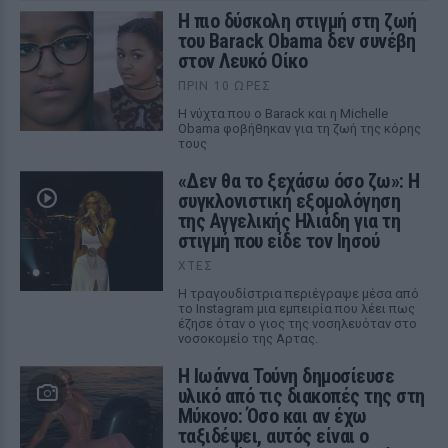
Η πιο δύσκολη στιγμή στη ζωή
του Barack Obama δεν συνέβη
στον Λευκό Οίκο
ΠΡΙΝ 10 ΏΡΕΣ
Η νύχτα που ο Barack και η Michelle
Obama φοβήθηκαν για τη ζωή της κόρης
τους
«Δεν θα το ξεχάσω όσο ζω»: Η
συγκλονιστική εξομολόγηση
της Αγγελικής Ηλιάδη για τη
στιγμή που είδε τον Ιησού
ΧΤΕΣ
Η τραγουδίστρια περιέγραψε μέσα από
το Instagram μια εμπειρία που λέει πως
έζησε όταν ο γιος της νοσηλευόταν στο
νοσοκομείο της Αρτας.
Η Ιωάννα Τούνη δημοσίευσε
υλικό από τις διακοπές της στη
Μύκονο: Όσο και αν έχω
ταξιδέψει, αυτός είναι ο