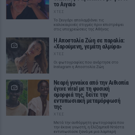
το Αιγαίο
ΧΤΕΣ
Το ζευγάρι απολαμβάνει τις
καλοκαιρινές στιγμές πριν επιστρέψει
στις υποχρεώσεις της Αθήνας
Η Αποστολία Ζώη σε παραλία:
«Χαρούμενη, γεμάτη αλμύρα»
ΧΤΕΣ
Οι φωτογραφίες που ανάρτησε στο
Instagram η Αποστολία Ζώη
Νεαρή γυναίκα από την Αιθιοπία
έγινε viral με τη φυσική
ομορφιά της, δείτε την
εντυπωσιακή μεταμόρφωσή
της
ΧΤΕΣ
Μετά την αυθόρμητη φωτογραφία που
την έκανε γνωστή, η Ελίζαμπεθ Ντέστα
εντυπωσίασε ξανά με μια λαμπερή