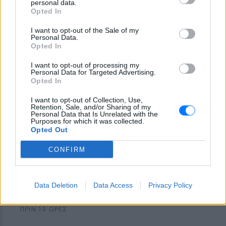
πολυτελές κτήμα με
personal data.
απαγόρευση κινητών
Opted In
ΠΡΙΝ 10 ΏΡΕΣ
I want to opt-out of the Sale of my
Personal Data.
Η εκδήλωση διοργανώθηκε με
Opted In
εξαιρετικά αυστηρά μέτρα για την
προστασία της ιδιωτικής ζωής του
ζευγαριού
I want to opt-out of processing my
Personal Data for Targeted Advertising.
Opted In
I want to opt-out of Collection, Use,
Retention, Sale, and/or Sharing of my
Personal Data that Is Unrelated with the
Purposes for which it was collected.
Opted Out
Πού εξαφανίστηκε η Dido; Η τραγουδίστρια
CONFIRM
που πούλησε 40 εκ. δίσκους άφησε τη δόξα
και άλλαξε ζωή
Με επιτυχίες όπως τα «Thank You», «White Flag» και τη
Data Deletion
Data Access
Privacy Policy
θρυλική συνεργασία της με τον Eminem στο «Stan», η Dido
έγινε μία από τις μεγαλύτερες ποπ σταρ των 00s
ΠΡΙΝ 10 ΏΡΕΣ