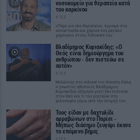
νοσοκομείο για θεραπεία κατά
του καρκίνου
ΧΤΕΣ
«Πάμε για νέα θεραπεία», έγραψε στα
social media και χάρισε ένα μεγάλο
χαμόγελο στους followers του
Βλαδίμηρος Κυριακίδης: «Ο
Θεός είναι δημιούργημα του
ανθρώπου ‑ δεν πιστεύω σε
αυτόν»
ΧΤΕΣ
Μιλώντας στο vidcast του Θανάση Λάλα,
ο γνωστός ηθοποιός Βλαδίμηρος
Κυριακίδης εξήγησε γιατί δεν πιστεύει
στον Θεό και τι τον γοητεύει στη
φιλοσοφία γύρω από την ύπαρξή του.
Τους είδαν με δαχτυλίδι
αρραβώνων στο Παρίσι ‑
Μήπως διάσημο ζευγάρι έκανε
το επόμενο βήμα;
ΧΤΕΣ