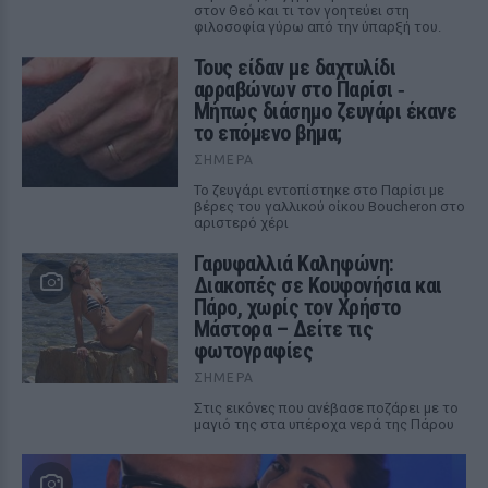
στον Θεό και τι τον γοητεύει στη
φιλοσοφία γύρω από την ύπαρξή του.
Τους είδαν με δαχτυλίδι
αρραβώνων στο Παρίσι ‑
Μήπως διάσημο ζευγάρι έκανε
το επόμενο βήμα;
ΣΉΜΕΡΑ
Το ζευγάρι εντοπίστηκε στο Παρίσι με
βέρες του γαλλικού οίκου Boucheron στο
αριστερό χέρι
Γαρυφαλλιά Καληφώνη:
Διακοπές σε Κουφονήσια και
Πάρο, χωρίς τον Χρήστο
Μάστορα – Δείτε τις
φωτογραφίες
ΣΉΜΕΡΑ
Στις εικόνες που ανέβασε ποζάρει με το
μαγιό της στα υπέροχα νερά της Πάρου