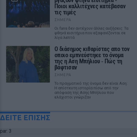
βγάζουν φτηνά εισιτήρια ‑
Ποιοι καλλιτέχνες κατέβασαν
τις τιμές
ΣΉΜΕΡΑ
Οι fans δεν αντέχουν άλλες αυξήσεις: Τα
φθηνά εισιτήρια που εξαφανίζονται σε
λίγα λεπτά
Ο διάσημος κιθαρίστας απο τον
οποιο εμπνεύστηκε το όνομα
της η Αση Μπήλιου ‑ Πώς τη
βάφτισαν
ΣΉΜΕΡΑ
Το πραγματικό της όνομα δεν είναι Αση:
Η απίστευτη ιστορία πίσω από την
απόφαση της Ασης Μπήλιου που
ελάχιστοι γνώριζαν
ΔΕΙΤΕ ΕΠΙΣΗΣ
par: 3