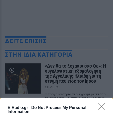
ΔΕΙΤΕ ΕΠΙΣΗΣ
ΣΤΗΝ ΙΔΙΑ ΚΑΤΗΓΟΡΙΑ
«Δεν θα το ξεχάσω όσο ζω»: Η
συγκλονιστική εξομολόγηση
της Αγγελικής Ηλιάδη για τη
στιγμή που είδε τον Ιησού
ΣΉΜΕΡΑ
Η τραγουδίστρια περιέγραψε μέσα από
το Instagram μια εμπειρία που λέει πως
έζησε όταν ο γιος της νοσηλευόταν στο
νοσοκομείο της Αρτας.
E-Radio.gr -
Do Not Process My Personal
Information