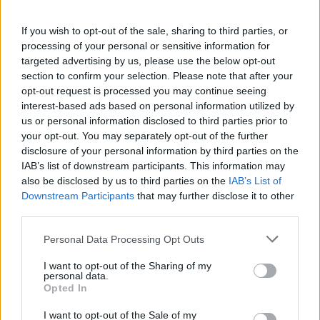
Η Ιωάννα Τούνη δημοσίευσε
υλικό από τις διακοπές της στη
If you wish to opt-out of the sale, sharing to third parties, or
Μύκονο: Όσο και αν έχω
processing of your personal or sensitive information for
ταξιδέψει, αυτός είναι ο
αγαπημένος μου προορισμός
targeted advertising by us, please use the below opt-out
section to confirm your selection. Please note that after your
ΣΉΜΕΡΑ
opt-out request is processed you may continue seeing
Η Instagrammer έδειξε στους
interest-based ads based on personal information utilized by
διαδικτυακούς της ακόλουθους εικόνες
us or personal information disclosed to third parties prior to
από την απόδρασή της
your opt-out. You may separately opt-out of the further
Ο Λάκης Γαβαλάς έκλεισε τα 74
disclosure of your personal information by third parties on the
και μοιράστηκε ένα μήνυμα που
IAB’s list of downstream participants. This information may
συγκίνησε ‑ Τι έγραψε για τη
also be disclosed by us to third parties on the
IAB’s List of
ζωή, τους γονείς του και την
Downstream Participants
that may further disclose it to other
υγεία του
third parties.
ΣΉΜΕΡΑ
Personal Data Processing Opt Outs
Ο διάσημος σχεδιαστής μόδας
μοιράστηκε ένα συγκινητικό μήνυμα στο
Instagram, μιλώντας για την οικογένειά
I want to opt-out of the Sharing of my
personal data.
του, τη δημιουργικότητά του και τη χαρά
της ζωής.
Opted In
I want to opt-out of the Sale of my