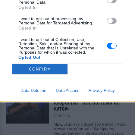
Personal Data.
Opted In
I want to opt-out of processing my
Personal Data for Targeted Advertising.
Opted In
I want to opt-out of Collection, Use,
Retention, Sale, and/or Sharing of my
Personal Data that Is Unrelated with the
O Γιώργος Παράσχος ξανά στο νοσοκομείο για
Purposes for which it was collected.
θεραπεία κατά του καρκίνου
Opted Out
«Πάμε για νέα θεραπεία», έγραψε στα social media και
χάρισε ένα μεγάλο χαμόγελο στους followers του
CONFIRM
ΣΉΜΕΡΑ
Βλαδίμηρος Κυριακίδης: «Ο
Data Deletion
Data Access
Privacy Policy
Θεός είναι δημιούργημα του
ανθρώπου ‑ δεν πιστεύω σε
αυτόν»
ΣΉΜΕΡΑ
Μιλώντας στο vidcast του Θανάση Λάλα,
ο γνωστός ηθοποιός Βλαδίμηρος
Κυριακίδης εξήγησε γιατί δεν πιστεύει