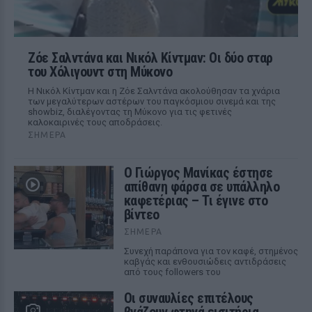
Ζόε Σαλντάνα και Νικόλ Κίντμαν: Οι δύο σταρ
του Χόλιγουντ στη Μύκονο
Η Νικόλ Κίντμαν και η Ζόε Σαλντάνα ακολούθησαν τα χνάρια
των μεγαλύτερων αστέρων του παγκόσμιου σινεμά και της
showbiz, διαλέγοντας τη Μύκονο για τις φετινές
καλοκαιρινές τους αποδράσεις.
ΣΉΜΕΡΑ
Ο Γιώργος Μανίκας έστησε
απίθανη φάρσα σε υπάλληλο
καφετέριας – Τι έγινε στο
βίντεο
ΣΉΜΕΡΑ
Συνεχή παράπονα για τον καφέ, στημένος
καβγάς και ενθουσιώδεις αντιδράσεις
από τους followers του
Οι συναυλίες επιτέλους