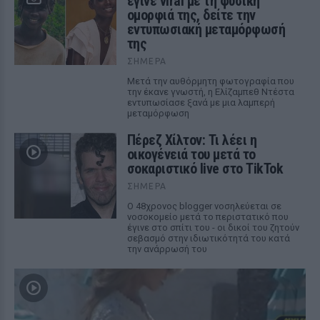
έγινε viral με τη φυσική
ομορφιά της, δείτε την
εντυπωσιακή μεταμόρφωσή
της
ΣΉΜΕΡΑ
Μετά την αυθόρμητη φωτογραφία που
την έκανε γνωστή, η Ελίζαμπεθ Ντέστα
εντυπωσίασε ξανά με μια λαμπερή
μεταμόρφωση
Πέρεζ Χίλτον: Τι λέει η
οικογένειά του μετά το
σοκαριστικό live στο TikTok
ΣΉΜΕΡΑ
Ο 48χρονος blogger νοσηλεύεται σε
νοσοκομείο μετά το περιστατικό που
έγινε στο σπίτι του - οι δικοί του ζητούν
σεβασμό στην ιδιωτικότητά του κατά
την ανάρρωσή του