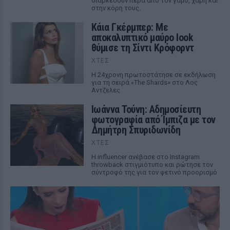
διαρκέσουν πέρα από τον γάμο, χάρη και
στην κόρη τους.
Κάια Γκέρμπερ: Με
αποκαλυπτικό μαύρο look
θύμισε τη Σίντι Κρόφορντ
ΧΤΕΣ
Η 24χρονη πρωτοστάτησε σε εκδήλωση
για τη σειρά «The Shards» στο Λος
Αντζελες
Ιωάννα Τούνη: Αδημοσίευτη
φωτογραφία από Ίμπιζα με τον
Δημήτρη Σπυριδωνίδη
ΧΤΕΣ
Η influencer ανέβασε στο Instagram
throwback στιγμιότυπο και ρώτησε τον
σύντροφό της για τον φετινό προορισμό