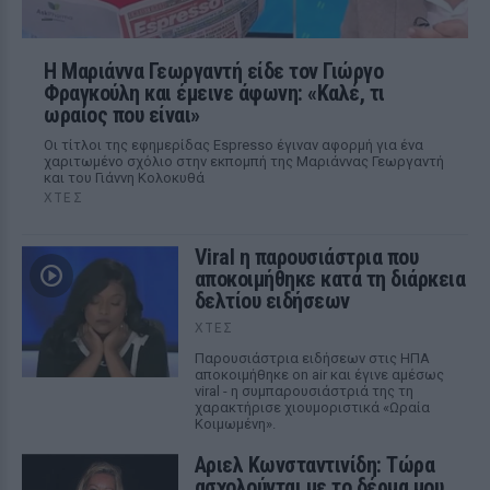
Η Μαριάννα Γεωργαντή είδε τον Γιώργο
Φραγκούλη και έμεινε άφωνη: «Καλέ, τι
ωραίος που είναι»
Οι τίτλοι της εφημερίδας Espresso έγιναν αφορμή για ένα
χαριτωμένο σχόλιο στην εκπομπή της Μαριάννας Γεωργαντή
και του Γιάννη Κολοκυθά
ΧΤΕΣ
Viral η παρουσιάστρια που
αποκοιμήθηκε κατά τη διάρκεια
δελτίου ειδήσεων
ΧΤΕΣ
Παρουσιάστρια ειδήσεων στις ΗΠΑ
αποκοιμήθηκε on air και έγινε αμέσως
viral - η συμπαρουσιάστριά της τη
χαρακτήρισε χιουμοριστικά «Ωραία
Κοιμωμένη».
Αριελ Κωνσταντινίδη: Τώρα
ασχολούνται με το δέρμα μου,